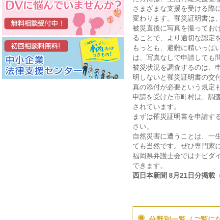
さまざまな支援を受ける際
変わります。罹災証明書は
被災直後に写真を撮ってお
ることで、より適切な認定
もっとも、避難に精いっぱ
は、写真なしで申請しても
被災状況を調査するのは、
明しないと罹災証明書の交
真の添付が必要という規定
申請を受けた市町村は、調
されています。
まずは罹災証明書を申請す
さい。
自然災害に遭うことは、一
ても当然です。ぜひ専門家
福岡県弁護士会ではナビダイヤ
できます。
西日本新聞 8月21日分掲載
分野別一覧（ご覧に