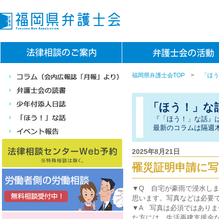
福岡県弁護士会TOP
>
「ほう
「ほう！」な
『「ほう！」な話』
最新のコラムは隔週
2025年8月21日
罹災証明申請に写
▼Q 自宅が豪雨で浸水し
思います。写真などは必要
▼A 写真は必須ではあり
た方には、生活再建支援金