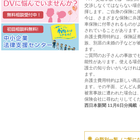
交渉しなくてはならない場
揮します。ご自身の保険に
今は、さまざまな保険に弁
車保険に付帯されるものが
されていることがあります
弁護士費用特約は、保険証
族、別居の未婚の子などが
ます。
ご質問のお子さんの事故で
能性があります。使える場
護士の知り合いがいなけれ
ます。
弁護士費用特約は新しい商
ます。その半面、どんどん
被害事故に遭われた場合は
保険会社に尋ねたりしてく
西日本新聞 11月6日分掲載
分野別一覧（ご覧に