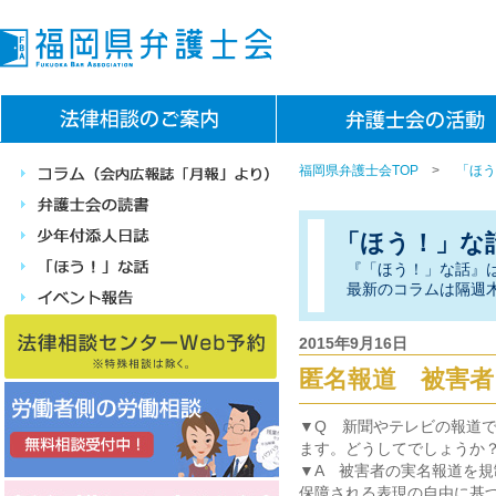
福岡県弁護士会TOP
>
「ほう
「ほう！」な
『「ほう！」な話』
最新のコラムは隔週
2015年9月16日
匿名報道 被害者
▼Q 新聞やテレビの報道
ます。どうしてでしょうか
▼A 被害者の実名報道を
保障される表現の自由に基