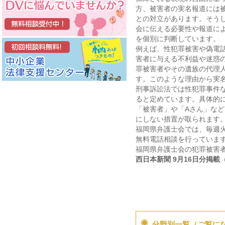
方、被害者の実名報道には
との対立があります。そう
会に伝える必要性や報道に
を個別に判断しています。
例えば、性犯罪被害や偽電
害者に与える不利益や迷惑
罪被害者やその遺族の代理
す。このような理由から実
刑事訴訟法では性犯罪事件
ると定めています。具体的
「被害者」や「Aさん」な
にしない措置が取られます
福岡県弁護士会では、毎週火
無料電話相談を行っていま
福岡県弁護士会の犯罪被害者支
西日本新聞 9月16日分掲載
分野別一覧（ご覧に