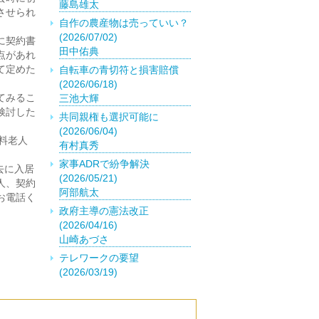
藤島雄太
させられ
自作の農産物は売っていい？
(2026/07/02)
に契約書
田中佑典
点があれ
て定めた
自転車の青切符と損害賠償
(2026/06/18)
てみるこ
三池大輝
検討した
共同親権も選択可能に
(2026/06/04)
有料老人
有村真秀
家事ADRで紛争解決
去に入居
(2026/05/21)
人、契約
阿部航太
お電話く
政府主導の憲法改正
(2026/04/16)
山崎あづさ
テレワークの要望
(2026/03/19)
菅原千風優
外国籍の取得は慎重に