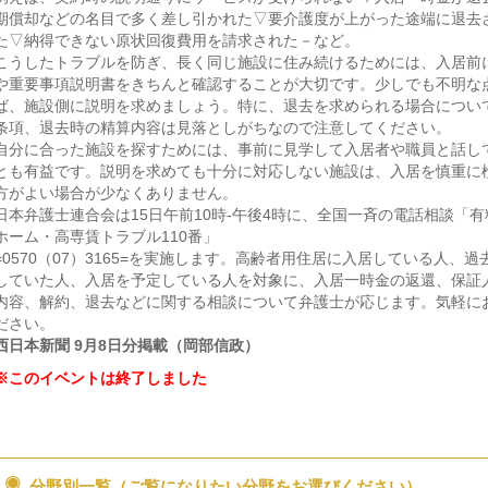
期償却などの名目で多く差し引かれた▽要介護度が上がった途端に退去
た▽納得できない原状回復費用を請求された－など。
こうしたトラブルを防ぎ、長く同じ施設に住み続けるためには、入居前
や重要事項説明書をきちんと確認することが大切です。少しでも不明な
ば、施設側に説明を求めましょう。特に、退去を求められる場合につい
条項、退去時の精算内容は見落としがちなので注意してください。
自分に合った施設を探すためには、事前に見学して入居者や職員と話し
とも有益です。説明を求めても十分に対応しない施設は、入居を慎重に
方がよい場合が少なくありません。
日本弁護士連合会は15日午前10時-午後4時に、全国一斉の電話相談「
ホーム・高専賃トラブル110番」
=0570（07）3165=を実施します。高齢者用住居に入居している人、過
していた人、入居を予定している人を対象に、入居一時金の返還、保証
内容、解約、退去などに関する相談について弁護士が応じます。気軽に
ださい。
西日本新聞 9月8日分掲載（岡部信政）
※このイベントは終了しました
分野別一覧（ご覧になりたい分野をお選びください）