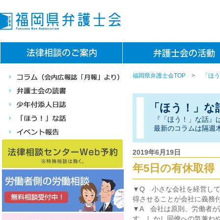
福岡県弁護士会TOP
>
「ほう
「ほう！」な
『「ほう！」な話』
最新のコラムは隔週
2019年6月19日
年5日の有休取得
▼Q 小さな会社を経営し
得させることが会社に義務
▼A 会社は原則、労働者
す。しかし同僚への気兼ね