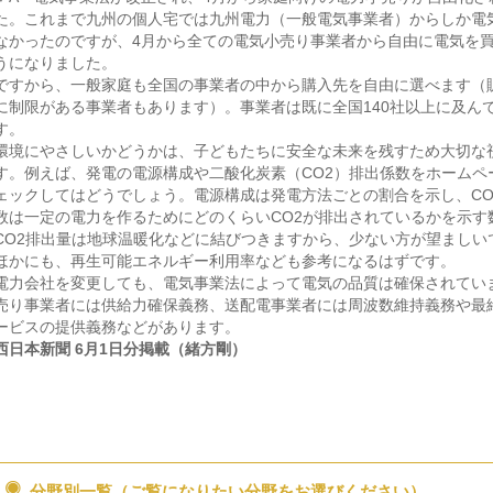
た。これまで九州の個人宅では九州電力（一般電気事業者）からしか電
なかったのですが、4月から全ての電気小売り事業者から自由に電気を
うになりました。
ですから、一般家庭も全国の事業者の中から購入先を自由に選べます（
に制限がある事業者もあります）。事業者は既に全国140社以上に及ん
す。
環境にやさしいかどうかは、子どもたちに安全な未来を残すため大切な
す。例えば、発電の電源構成や二酸化炭素（CO2）排出係数をホームペ
ェックしてはどうでしょう。電源構成は発電方法ごとの割合を示し、CO
数は一定の電力を作るためにどのくらいCO2が排出されているかを示す
CO2排出量は地球温暖化などに結びつきますから、少ない方が望ましい
ほかにも、再生可能エネルギー利用率なども参考になるはずです。
電力会社を変更しても、電気事業法によって電気の品質は確保されてい
売り事業者には供給力確保義務、送配電事業者には周波数維持義務や最
ービスの提供義務などがあります。
西日本新聞 6月1日分掲載（緒方剛）
分野別一覧（ご覧になりたい分野をお選びください）