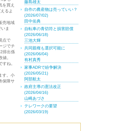
藤島雄太
気を買え
自作の農産物は売っていい？
買えるよ
(2026/07/02)
田中佑典
販売地域
でいま
自転車の青切符と損害賠償
(2026/06/18)
視点で
三池大輝
ージでチ
共同親権も選択可能に
2排出係
(2026/06/04)
数値。
有村真秀
ですね。
家事ADRで紛争解決
(2026/05/21)
ます。小
阿部航太
終保障サ
政府主導の憲法改正
(2026/04/16)
山崎あづさ
テレワークの要望
(2026/03/19)
菅原千風優
外国籍の取得は慎重に