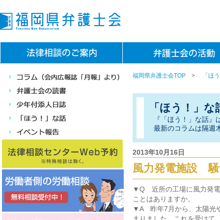
福岡県弁護士会TOP
>
「ほう
「ほう！」な
『「ほう！」な話』
最新のコラムは隔週
2013年10月16日
風力発電施設 騒
▼Q 近所の工場に風力発
ことはありますか。
▼A 昨年7月から、太陽光
まりました。これを受けて