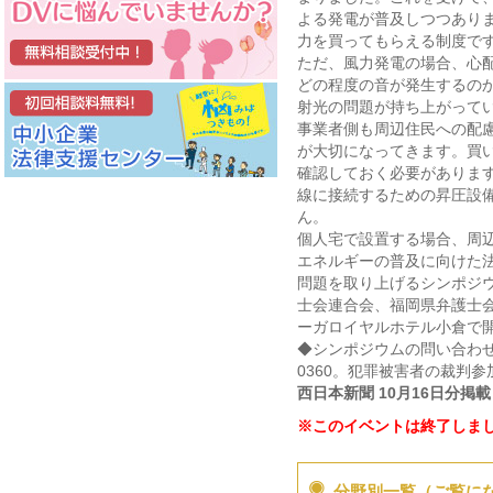
よる発電が普及しつつありま
力を買ってもらえる制度で
ただ、風力発電の場合、心
どの程度の音が発生するの
射光の問題が持ち上がって
事業者側も周辺住民への配
が大切になってきます。買
確認しておく必要がありま
線に接続するための昇圧設
ん。
個人宅で設置する場合、周
エネルギーの普及に向けた
問題を取り上げるシンポジ
士会連合会、福岡県弁護士会
ーガロイヤルホテル小倉で
◆シンポジウムの問い合わせ
0360。犯罪被害者の裁判参
西日本新聞 10月16日分掲載
※このイベントは終了しま
分野別一覧（ご覧に