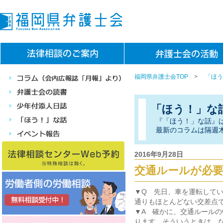
福岡県弁護士会TOP
>
「ほう
「ほう！」な
『「ほう！」な話』
最新のコラムは隔週
2016年9月28日
交通ルールが必
▼Q 先日、車を運転して
通りもほとんどない交差点
▼A 確かに、交通ルール
ります。そういうときは、