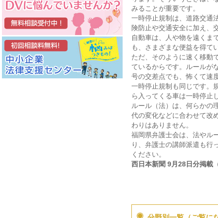
みることが重要です。
一時停止規制は、道路交通
険防止や交通安全に加え、
自動車は、人や物を遠くま
も、さまざまな便益を得て
ただ、そのように速く移動
ているからです。ルールが
号の交差点でも、怖くて速
一時停止規制も同じです。
ら入ってくる車は一時停止
ルール（法）は、何らかの
代の変化などに合わせて改
わりはありません。
福岡県弁護士会は、法やル
り、弁護士の講師派遣も行
ください。
西日本新聞 9月28日分掲載
分野別一覧（ご覧に