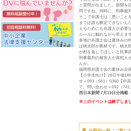
と質問が出ました。新聞を
問ですね。同時に、刑事裁
そこで弁護士は「悪いこと
までは誰も断定できないんだ
えるためにも弁護人が必要な
ルールに触れながら答えま
各地の弁護士会は夏休みの
は桃太郎が教材です。桃太
が村を返してほしいと民事
刑事裁判の被告人が真犯人
んか。
福岡県弁護士会の夏休み企
【小学生向け】28日午後1
せ＝093（561）0360
で。問い合わせ＝092（741）
西日本新聞 7月19日分掲載
※このイベントは終了しま
分野別一覧（ご覧に