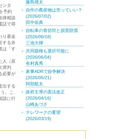
藤島雄太
センタ
自作の農産物は売っていい？
を予約
(2026/07/02)
法律相談
田中佑典
電話で尋
自転車の青切符と損害賠償
わり基金
(2026/06/18)
任する弁
三池大輝
道は「す
共同親権も選択可能に
(2026/06/04)
た人（原
有村真秀
欠席判
家事ADRで紛争解決
る必要が
(2026/05/21)
阿部航太
提出する
政府主導の憲法改正
ょう。こ
(2026/04/16)
相談に行
山崎あづさ
。
テレワークの要望
(2026/03/19)
菅原千風優
外国籍の取得は慎重に