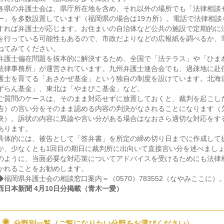
各県の弁護士会は、県庁所在地を含め、それ以外の場所でも「法律相談
ー」を多数設置しています（福岡県の場合は19カ所）。電話で法律相談
すれば弁護士が応じます。お住まいの自治体など公共の施設で定期的に
を行っている可能性もあるので、市政だよりなどの広報紙を調べるか、
ねてみてください。
弁護士偏在問題を抜本的に解決するため、全国で「法テラス」や「ひま
法律事務所」が運営されています。九州弁護士連合会でも、過疎地に赴
護士を育てる「あさかぜ基金」という独自の制度を設けています。北海
ずらん基金」、東北は「やまびこ基金」など。
ご質問のケースは、そのまま対応せずに放置しておくと、裁判を起こし
告）の言い分をそのまま認める内容の判決がなされることになります（
決）。訴状の内容に異論や言い分がある場合はなおさら適切な対応をす
あります。
具体的には、被告として「答弁書」を所定の締め切り日までに作成して
か、少なくとも1回目の期日に裁判所に出向いて直接言い分を述べまし
のように、当面必要な対応策についてアドバイスを受けるためにも法律
かれることをお勧めします。
◆福岡県弁護士会の相談窓口案内＝（0570）783552（なやみここに）
西日本新聞 4月10日分掲載（青木一愛）
分野別一覧（ご覧になりたい分野をお選びください）