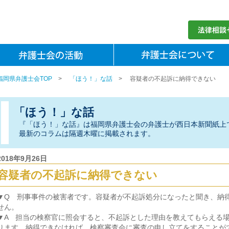
福岡県弁護士会TOP
>
「ほう！」な話
>
容疑者の不起訴に納得できない
「ほう！」な話
『「ほう！」な話』は福岡県弁護士会の弁護士が西日本新聞紙上
最新のコラムは隔週木曜に掲載されます。
2018年9月26日
容疑者の不起訴に納得できない
▼Q 刑事事件の被害者です。容疑者が不起訴処分になったと聞き、納
せん。
▼A 担当の検察官に照会すると、不起訴とした理由を教えてもらえる
ります。納得できなければ、検察審査会に審査の申し立てをすることが