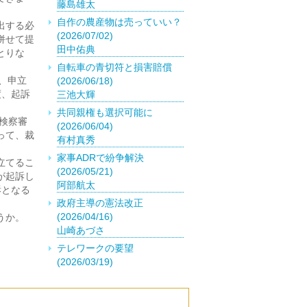
藤島雄太
自作の農産物は売っていい？
出する必
(2026/07/02)
併せて提
田中佑典
とりな
自転車の青切符と損害賠償
り、申立
(2026/06/18)
度、起訴
三池大輝
共同親権も選択可能に
検察審
(2026/06/04)
って、裁
有村真秀
家事ADRで紛争解決
立てるこ
(2026/05/21)
が起訴し
阿部航太
訴となる
政府主導の憲法改正
(2026/04/16)
うか。
山崎あづさ
テレワークの要望
(2026/03/19)
菅原千風優
外国籍の取得は慎重に