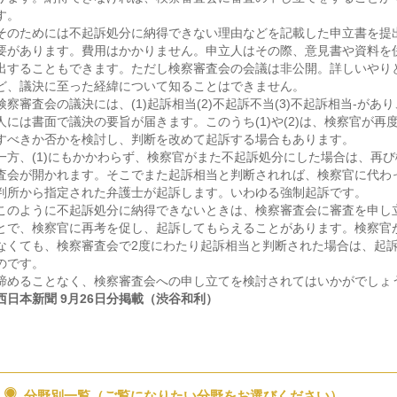
す。
そのためには不起訴処分に納得できない理由などを記載した申立書を提
要があります。費用はかかりません。申立人はその際、意見書や資料を
出することもできます。ただし検察審査会の会議は非公開。詳しいやり
ど、議決に至った経緯について知ることはできません。
検察審査会の議決には、(1)起訴相当(2)不起訴不当(3)不起訴相当-があ
人には書面で議決の要旨が届きます。このうち(1)や(2)は、検察官が再
すべきか否かを検討し、判断を改めて起訴する場合もあります。
一方、(1)にもかかわらず、検察官がまた不起訴処分にした場合は、再び
査会が開かれます。そこでまた起訴相当と判断されれば、検察官に代わ
判所から指定された弁護士が起訴します。いわゆる強制起訴です。
このように不起訴処分に納得できないときは、検察審査会に審査を申し
とで、検察官に再考を促し、起訴してもらえることがあります。検察官
なくても、検察審査会で2度にわたり起訴相当と判断された場合は、起
のです。
諦めることなく、検察審査会への申し立てを検討されてはいかがでしょ
西日本新聞 9月26日分掲載（渋谷和利）
分野別一覧（ご覧になりたい分野をお選びください）