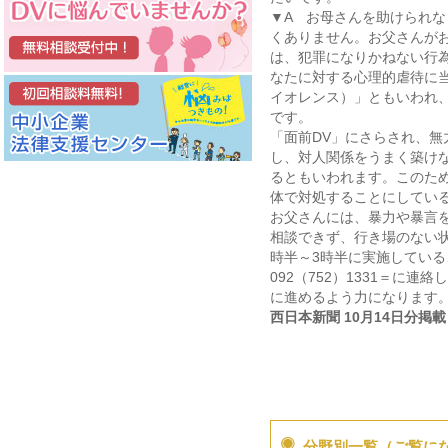
▼A お母さんを助けられ
くありません。お父さんが
は、犯罪になりかねない行
なたに対する心理的虐待に
イオレンス）」ともいわれ
です。
「面前DV」にさらされ、
し、対人関係をうまく築け
るともいわれます。このた
体で対処することにしてい
お父さんには、暴力や暴言
相談できず、行き場のない
時半～3時半に実施している
092（752）1331＝に
に進めるよう力になります
西日本新聞 10月14日分掲
分野別一覧（ご覧に