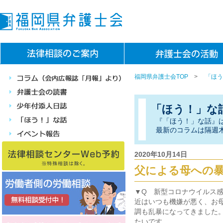
福岡県弁護士会TOP
>
「ほう
「ほう！」な
『「ほう！」な話』
最新のコラムは隔週
2020年10月14日
父による母への
▼Q 新型コロナウイルス
近はいつも機嫌が悪く、お
調も乱暴になってきました
たいです。