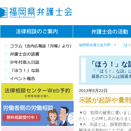
福岡県弁護士会TOP
>
「ほう
「ほう！」な
『「ほう！」な話』
最新のコラムは隔週
2013年5月22日
示談が起訴や量
▼Q 犯罪の被害に遭いま
たい」との申し出がありま
▼A 示談とは、損害賠償
解決する契約のことです。