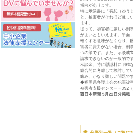
傾向があります。
特に示談書に「宥恕（ゆう
と、被害者がそれほど厳し
ます。
従って、加害者に厳しい刑
がよいともいえます。半面
軽くする意味がなくなり、
害者に資力がない場合、刑
つの策です。また、示談成
請求できないのが一般的で
示談金、特に慰謝料に明確
総合的に考慮して検討して
絡み、かなり難しい問題で
◆福岡県弁護士会の犯罪被害
被害者支援センター＝092（7
西日本新聞 5月22日分掲載
分野別一覧（ご覧に