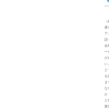
（
著
ア
語
会
ー
が
い
ど
を
ま
な
か
ど
業