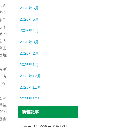
ロシア
13
しん
2026年6月
中国
194
の会
2026年5月
るこ
中東
9
しす
2026年4月
その
中近東
9
あう
2026年3月
人間
632
きま
2026年2月
は焼
人間・脳
3
2026年1月
北朝鮮
1
もギ
2025年12月
、考
司法
699
がで
2025年11月
宇宙
93
とい
2025年10月
恐竜
20
典型
2025年9月
グの
新着記事
日本史
69
協会
2025年8月
日本史（中世）
40
スターリングラード攻防戦