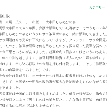
カテゴリー
霧山昴）
者 永尾 広久 、 出版 大牟田しらぬひの会
岡県大牟田市で４２年間、弁護士活動していた著者は、そのうち３７年
牟田しらぬひの会というクレサラ被害者の会と一緒に活動してきました
サラ問題は今や完全に下火になっていますが、クレジット・サラ金問題
だったのか、被害者運動は何を目ざしたのかを振り返った貴重な労作で
ラ金三悪というのがありました。超高金利（日歩３０銭というのもあり
。年１０割を越します）、無選別過剰融資（収入のない主婦や学生にま
付けます。申し込み額以上の金額を押し付け貸します）、そして強硬取
多くの自殺者を生みました）です。
ラ金会社は急成長し、オーナーたちは日本の長者番付けの上位を占めま
。そして、自民党や公明党の政治家が莫大な政治献金をもらいながら超
を支えました。
害者運動は全国的に取り組みをすすめました。借りた奴が悪い、借金返
い奴が取立にあって苦しむのは自業自得だ。こんな借主責任論、自己責
打破するのは容易ではありませんでした。