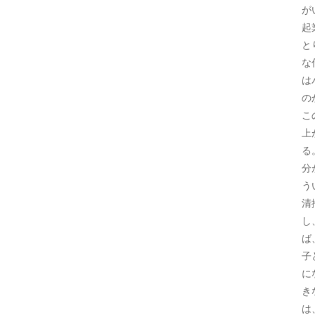
が
起
と
な
は
の
こ
上
る
分
う
清
し
ば
子
に
き
は