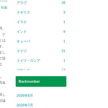
アラブ
28
：
社会
イギリス
3
イラク
1
間、
インド
9
。ク
とは
キューバ
1
す。
ドイツ
21
まし
で貸
ドイツ・ロシア
1
立
フランス
17
し
ベトナム
2
Backnumber
高金
ミャンマー
1
済し
2026年8月
ヨーロッパ
608
任論
2026年7月