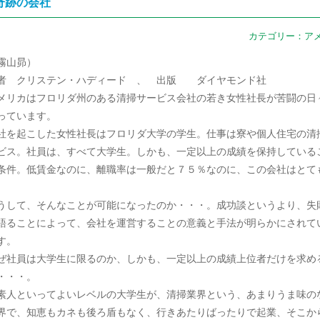
奇跡の会社
カテゴリー：
ア
霧山昴）
者 クリステン・ハディード 、 出版 ダイヤモンド社
メリカはフロリダ州のある清掃サービス会社の若き女性社長が苦闘の日
っています。
社を起こした女性社長はフロリダ大学の学生。仕事は寮や個人住宅の清
ビス。社員は、すべて大学生。しかも、一定以上の成績を保持している
条件。低賃金なのに、離職率は一般だと７５％なのに、この会社はとて
。
うして、そんなことが可能になったのか・・・。成功談というより、失
語ることによって、会社を運営することの意義と手法が明らかにされて
す。
ぜ社員は大学生に限るのか、しかも、一定以上の成績上位者だけを求め
・・・。
素人といってよいレベルの大学生が、清掃業界という、あまりうま味の
界で、知恵もカネも後ろ盾もなく、行きあたりばったりで起業、そこか