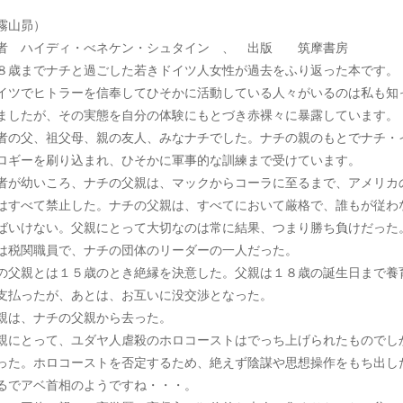
霧山昴）
者 ハイディ・べネケン・シュタイン 、 出版 筑摩書房
８歳までナチと過ごした若きドイツ人女性が過去をふり返った本です。
イツでヒトラーを信奉してひそかに活動している人々がいるのは私も知
ましたが、その実態を自分の体験にもとづき赤裸々に暴露しています。
者の父、祖父母、親の友人、みなナチでした。ナチの親のもとでナチ・
ロギーを刷り込まれ、ひそかに軍事的な訓練まで受けています。
者が幼いころ、ナチの父親は、マックからコーラに至るまで、アメリカ
はすべて禁止した。ナチの父親は、すべてにおいて厳格で、誰もが従わ
ばいけない。父親にとって大切なのは常に結果、つまり勝ち負けだった
は税関職員で、ナチの団体のリーダーの一人だった。
の父親とは１５歳のとき絶縁を決意した。父親は１８歳の誕生日まで養
支払ったが、あとは、お互いに没交渉となった。
親は、ナチの父親から去った。
親にとって、ユダヤ人虐殺のホロコーストはでっち上げられたものでし
った。ホロコーストを否定するため、絶えず陰謀や思想操作をもち出し
るでアベ首相のようですね・・・。