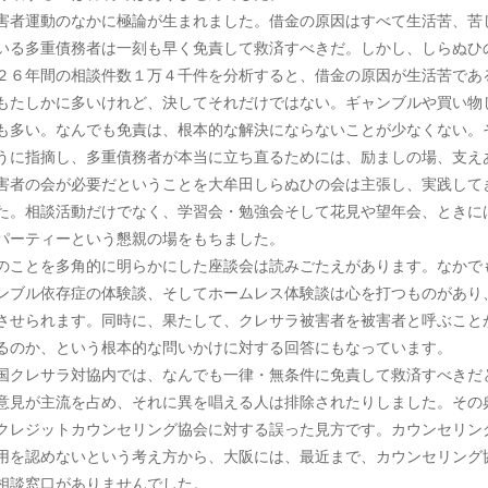
害者運動のなかに極論が生まれました。借金の原因はすべて生活苦、苦
いる多重債務者は一刻も早く免責して救済すべきだ。しかし、しらぬひ
２６年間の相談件数１万４千件を分析すると、借金の原因が生活苦であ
もたしかに多いけれど、決してそれだけではない。ギャンブルや買い物
も多い。なんでも免責は、根本的な解決にならないことが少なくない。
うに指摘し、多重債務者が本当に立ち直るためには、励ましの場、支え
害者の会が必要だということを大牟田しらぬひの会は主張し、実践して
た。相談活動だけでなく、学習会・勉強会そして花見や望年会、ときに
パーティーという懇親の場をもちました。
のことを多角的に明らかにした座談会は読みごたえがあります。なかで
ンブル依存症の体験談、そしてホームレス体験談は心を打つものがあり
させられます。同時に、果たして、クレサラ被害者を被害者と呼ぶこと
るのか、という根本的な問いかけに対する回答にもなっています。
国クレサラ対協内では、なんでも一律・無条件に免責して救済すべきだ
意見が主流を占め、それに異を唱える人は排除されたりしました。その
クレジットカウンセリング協会に対する誤った見方です。カウンセリン
用を認めないという考え方から、大阪には、最近まで、カウンセリング
相談窓口がありませんでした。