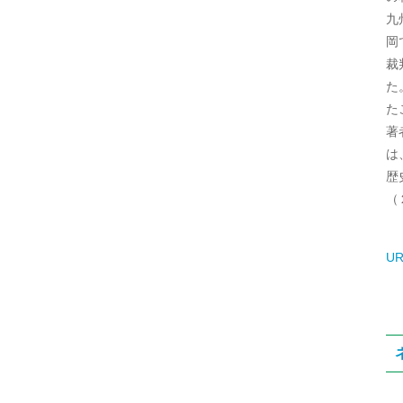
九
岡
裁
た
た
著
は
歴
（
UR