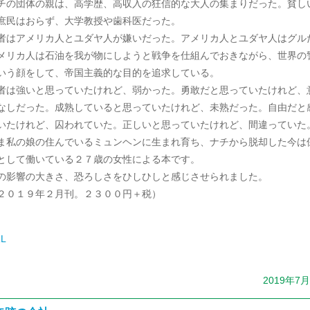
チの団体の親は、高学歴、高収入の狂信的な大人の集まりだった。貧し
庶民はおらず、大学教授や歯科医だった。
者はアメリカ人とユダヤ人が嫌いだった。アメリカ人とユダヤ人はグル
メリカ人は石油を我が物にしようと戦争を仕組んでおきながら、世界の
いう顔をして、帝国主義的な目的を追求している。
者は強いと思っていたけれど、弱かった。勇敢だと思っていたけれど、
なしだった。成熟していると思っていたけれど、未熟だった。自由だと
いたけれど、囚われていた。正しいと思っていたけれど、間違っていた
ま私の娘の住んでいるミュンヘンに生まれ育ち、ナチから脱却した今は
として働いている２７歳の女性による本です。
の影響の大きさ、恐ろしさをひしひしと感じさせられました。
２０１９年２月刊。２３００円＋税）
L
2019年7