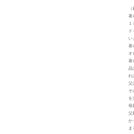
（
著
１
ド
い
著
オ
著
品
れ
父
そ
を
母
父
か
ま