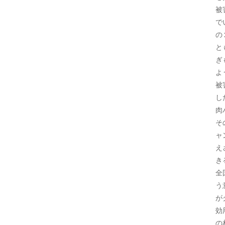
被
で
の
と
ぎ
よ
被
し
肉
そ
ャ
え
き
全
う
が
効
の