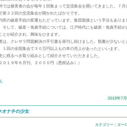
州では被害者の会が毎年１回集まって交流集会を開いてきました。７月
で第３２回の交流集会が開かれたばかりです。
判所の破産手続の変遷もたどっています。集団面接という手法もありま
。そして、破産・免責手続については、江戸時代にも破産・免責手続が
ことが紹介され、興味をひきます。
者は、クレサラ問題解決の手引書を発刊し続けました。類書が少ないと
、１回の全国集会で３０万円以上もの本の売上があったといいます。
史に残るべき取り組みとして紹介させていただきました。
２０１９年６月刊。２０００円（悪税込み））
L
2019年7
ネオナチの少女
カテゴリー：
ヨー