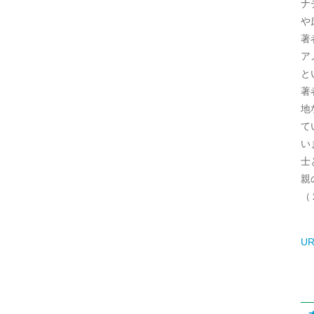
ナ
や
著
ア
と
著
地
て
い
士
親
（
UR