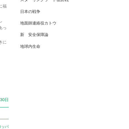
2025年7月
に福
日本史（古代）
13
日本の戦争
2025年6月
し
日本史（古代史）
83
地面師連絡役カトウ
あっ
2025年5月
日本史（大正）
1
新 安全保障論
2025年4月
きに
日本史（奈良）
7
地球内生命
2025年3月
日本史（室町）
10
2025年2月
日本史（平安）
61
2025年1月
日本史（戦前・戦中）
201
2024年12月
日本史（戦前）
93
2024年11月
月30日
日本史（戦国）
157
2024年10月
日本史（戦後）
167
2024年9月
日本史(明治)
111
ロッパ