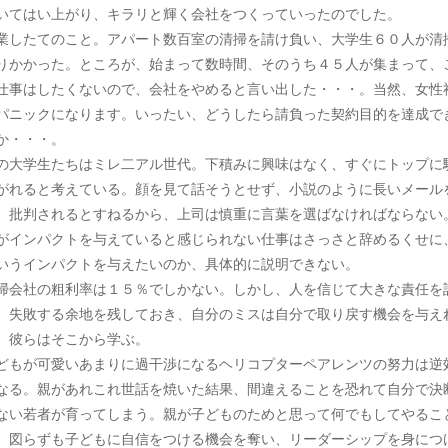
いてはい上がり、キラリと輝く会社をつくっていったのでした。
業したてのこと。アパート数百室の清掃を請け負い、大学生６０人が清
りかかった。ところが、始まって数時間、そのうち４５人が集まって、
仕事はしたくないので、会社をやめると言い出した・・・。当然、女性
パニックになります。いったい、どうしたら請負った契約目的を達成で
か・・・。
の大学生たちはミレ二アル世代。下積みに興味はなく、すぐにトップに
がれると考えている。顔を見て話そうとせず、小説のように長いメール
。批判されるとすねるから、上司は慎重に言葉を選ばなければならない
がインパクトを与えていると感じられない仕事はさっさと辞めるくせに
いうインパクトを与えたいのか、具体的に説明できない。
掃会社の粗利率は１５％でしかない。しかし、人を信じて大きな責任を
、失敗する余地を残しておき、自分のミスは自分で取り戻す機会を与え
、彼らはそこから学ぶ。
どもが可愛いあまりに過干渉になるヘリコプターペアレンツの努力は逆
なる。親があれこれ世話を焼いた結果、間違えることを恐れて自分で決
ない若者が育ってしまう。親が子どものためと思って何でもしてやるこ
、図らずも子どもに自信をつける機会を奪い、リーダーシップを身につ