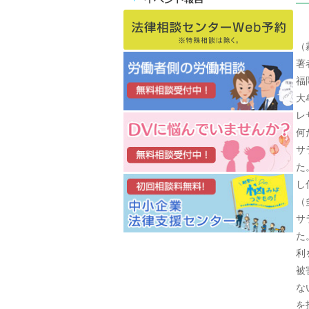
（
著
福
大
レ
何
サ
た
し
（
サ
た
利
被
な
を