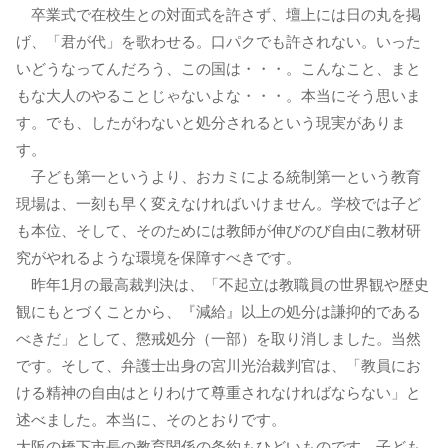
卒業式で在校生との対面式を許さず、壇上には日の丸を掲
げ、「君が代」を歌わせる。口パクでも許されない。いった
いどうなってんだろう、この国は・・・。こんなこと、まと
もな大人のやることじゃないよな・・・。本当にそう思いま
す。でも、したがわないと処分されるという現実がありま
す。
子ども第一というより、おカミによる統制第一という教育
現場は、一刻も早く変えなければいけません。学校では子ど
も本位、そして、そのためには教師が伸びのび自由に教材研
究がやれるような環境を保障すべきです。
昨年1月の最高裁判決は、「不起立は教職員の世界観や歴史
観にもとづくことから、『減給』以上の処分は謙抑的である
べきだ」として、懲戒処分（一部）を取り消しました。当然
です。そして、弁護士出身の宮川光治裁判官は、「教員にお
ける精神の自由はとりわけて尊重されなければならない」と
述べました。本当に、そのとおりです。
大阪の橋下市長の教育関係の条約もひどいものです。子ども