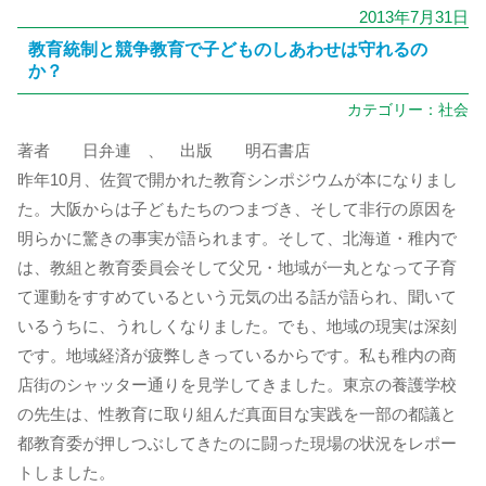
2013年7月31日
教育統制と競争教育で子どものしあわせは守れるの
か？
カテゴリー：
社会
著者 日弁連 、 出版 明石書店
昨年10月、佐賀で開かれた教育シンポジウムが本になりまし
た。大阪からは子どもたちのつまづき、そして非行の原因を
明らかに驚きの事実が語られます。そして、北海道・稚内で
は、教組と教育委員会そして父兄・地域が一丸となって子育
て運動をすすめているという元気の出る話が語られ、聞いて
いるうちに、うれしくなりました。でも、地域の現実は深刻
です。地域経済が疲弊しきっているからです。私も稚内の商
店街のシャッター通りを見学してきました。東京の養護学校
の先生は、性教育に取り組んだ真面目な実践を一部の都議と
都教育委が押しつぶしてきたのに闘った現場の状況をレポー
トしました。