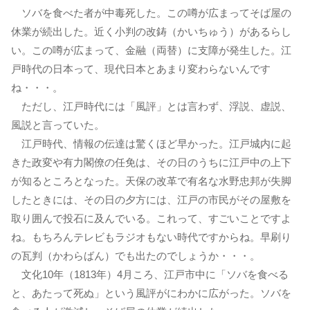
ソバを食べた者が中毒死した。この噂が広まってそば屋の
休業が続出した。近く小判の改鋳（かいちゅう）があるらし
い。この噂が広まって、金融（両替）に支障が発生した。江
戸時代の日本って、現代日本とあまり変わらないんです
ね・・・。
ただし、江戸時代には「風評」とは言わず、浮説、虚説、
風説と言っていた。
江戸時代、情報の伝達は驚くほど早かった。江戸城内に起
きた政変や有力閣僚の任免は、その日のうちに江戸中の上下
が知るところとなった。天保の改革で有名な水野忠邦が失脚
したときには、その日の夕方には、江戸の市民がその屋敷を
取り囲んで投石に及んでいる。これって、すごいことですよ
ね。もちろんテレビもラジオもない時代ですからね。早刷り
の瓦判（かわらばん）でも出たのでしょうか・・・。
文化10年（1813年）4月ころ、江戸市中に「ソバを食べる
と、あたって死ぬ」という風評がにわかに広がった。ソバを