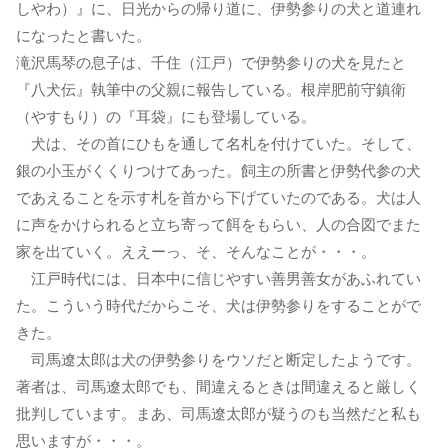
しやわ）』に、日光からの帰り道に、伊勢参りの犬と道連れ
になったと書いた。
滝沢馬琴の息子は、千住（江戸）で伊勢参りの犬を見たと
『八犬伝』執筆中の父親に報告している。根岸肥前守鎮衛
（やすもり）の『耳袋』にも登場している。
犬は、その首にひもを通して名札を付けていた。そして、
銀の小玉がくくりつけてあった。飼主の所書と伊勢代参の犬
であえることを示す札を首から下げていたのである。犬は人
に声をかけられると立ち寄って餌をもらい、人の合図でまた
家を出ていく。ええーっ、そ、そんなことが・・・。
江戸時代には、日本中に信じやすい善男善女があふれてい
た。こういう時代だからこそ、犬は伊勢参りをすることがで
きた。
司馬遼太郎は犬の伊勢参りをウソだと断定したようです。
著者は、司馬遼太郎でも、間違えるときは間違えると厳しく
批判しています。まあ、司馬遼太郎が疑うのも当然だと私も
思いますが・・・。