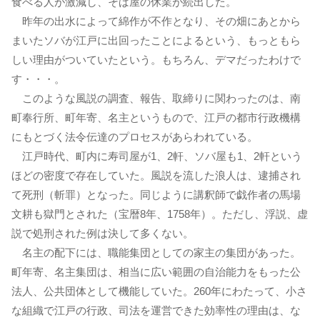
食べる人が激減し、そば屋の休業が続出した。
昨年の出水によって綿作が不作となり、その畑にあとから
まいたソバが江戸に出回ったことによるという、もっともら
しい理由がついていたという。もちろん、デマだったわけで
す・・・。
このような風説の調査、報告、取締りに関わったのは、南
町奉行所、町年寄、名主というもので、江戸の都市行政機構
にもとづく法令伝達のプロセスがあらわれている。
江戸時代、町内に寿司屋が1、2軒、ソバ屋も1、2軒という
ほどの密度で存在していた。風説を流した浪人は、逮捕され
て死刑（斬罪）となった。同じように講釈師で戯作者の馬場
文耕も獄門とされた（宝暦8年、1758年）。ただし、浮説、虚
説で処刑された例は決して多くない。
名主の配下には、職能集団としての家主の集団があった。
町年寄、名主集団は、相当に広い範囲の自治能力をもった公
法人、公共団体として機能していた。260年にわたって、小さ
な組織で江戸の行政、司法を運営できた効率性の理由は、な