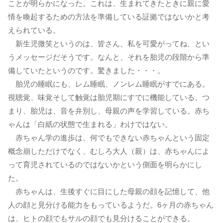
ことが明らかになった。これは、生まれてきたときに親に愛
情を喚起するための方法を準備している証拠ではないかと考
えられている。
新生児微笑というのは、皆さん、私を可愛がってね、とい
うメッセージだそうです。なんと、それを胎児の段階から準
備していたというのです。驚きました・・・。
胎児の睡眠にも、レム睡眠、ノンレム睡眠がすでにある。
視聴覚、味覚そして触覚は胎児期にすでに機能している。つ
まり、胎児は、音を弁別し、母親の声を学習している。赤ち
ゃんは「白紙の状態で生まれる」わけではない。
赤ちゃん学の進歩は、何でもできない赤ちゃんという固定
概念崩しただけでなく、むしろ大人（親）は、赤ちゃんによ
って育児されているのではないかという側面を明らかにし
た。
赤ちゃんは、生後すぐに目にした母親の顔を記憶して、他
人の顔と見分ける能力をもっているようだ。6ヶ月の赤ちゃん
は、ヒトの顔でもサルの顔でも見分けることができる。