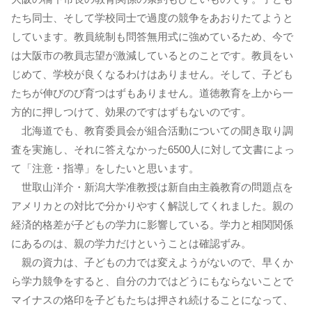
たち同士、そして学校同士で過度の競争をあおりたてようと
しています。教員統制も問答無用式に強めているため、今で
は大阪市の教員志望が激減しているとのことです。教員をい
じめて、学校が良くなるわけはありません。そして、子ども
たちが伸びのび育つはずもありません。道徳教育を上から一
方的に押しつけて、効果のですはずもないのです。
北海道でも、教育委員会が組合活動についての聞き取り調
査を実施し、それに答えなかった6500人に対して文書によっ
て「注意・指導」をしたいと思います。
世取山洋介・新潟大学准教授は新自由主義教育の問題点を
アメリカとの対比で分かりやすく解説してくれました。親の
経済的格差が子どもの学力に影響している。学力と相関関係
にあるのは、親の学力だけということは確認ずみ。
親の資力は、子どもの力では変えようがないので、早くか
ら学力競争をすると、自分の力ではどうにもならないことで
マイナスの烙印を子どもたちは押され続けることになって、