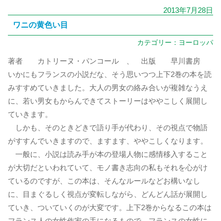
2013年7月28日
ワニの黄色い目
カテゴリー：
ヨーロッパ
著者 カトリーヌ・パンコール 、 出版 早川書房
いかにもフランスの小説だな、そう思いつつ上下2巻の本を読
みすすめていきました。大人の男女の絡み合いが複雑なうえ
に、若い男女もからんできてストーリーはややこしく展開し
ていきます。
しかも、そのときどきで語り手が代わり、その視点で物語
がすすんでいきますので、ますます、ややこしくなります。
一般に、小説は読み手が本の登場人物に感情移入すること
が大切だといわれていて、モノ書き志向の私もそれを心がけ
ているのですが、この本は、そんなルールなどお構いなし
に、目まぐるしく視点が変転しながら、どんどん話が展開し
ていき、ついていくのが大変です。上下2巻からなるこの本は
フランス人の女性作家の手になるもので、フランスの女性に