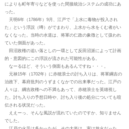
によりも町年寄りなどを使った間接統治システムの成功にあ
った。
天明6年（1786年）9月、江戸で「上水に毒物が投入され
た」という浮説（噂）がでまわり、上水から水をくむ者がい
なくなった。当時の水道は、将軍の仁政の象徴として扱われ
ていた側面があった。
田沼政権の追い落としの一環として反田沼派によって計画
的・意図的にこの浮説が流された可能性がある。
なーるほど、そういう側面もあるんですね・・・。
元禄15年（1702年）に赤穂浪士の討ち入りは、将軍綱吉の
治政下、幕府批判のうずまくなかでの出来事だった。江戸の
人々は、綱吉政権への不満もあって、赤穂浪士を英雄視し
た。討ち入りの予想日時や、討ち入り後の処分についても喧
伝される状況だった。
ええーっ、そんな風説が流れていたのですか、知りません
でした。
江戸の火災は多かったが、その大半は、実は放火だった。