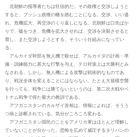
北朝鮮の指導者たちは狂信的だ。その政権と交渉しようと
すると、ブッシュ政権の轍を踏むことになる。交渉、いい逃
れ、危機拡大、再交渉のくり返しになる。北朝鮮は口先ばか
りで、嘘をつき、危機を拡大させれば、交渉を決裂させると
脅し、また交渉しようとする、そういう仕組みになってい
る。
アルカイダ幹部を無人機で殺せば、アルカイダの計画・準
備・訓練能力に甚大な打撃を与え、テロ対策上は大勝利とみ
なされる。しかし、無人機による攻撃は戦術的なものであ
り、戦況全体を変えることにはならない。たとえ大規模空襲
を行っても、戦争には勝てないというのは、第二次大戦やベ
トナム戦争で得た最大の教訓である。
アフガニスタンのカルザイ首相は、情報によれば、そうう
つ病と診断されている。気分がころころ変わる。
アフガニスタン国民のことをアメリカ軍はほとんど理解し
ていないことが分かった。恐怖を広めて威圧するタリバンの