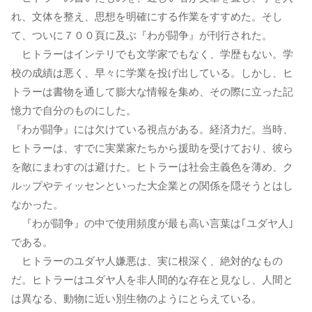
れ、文体を整え、思想を明確にする作業をすすめた。そし
て、ついに７００頁に及ぶ『わが闘争』が刊行された。
ヒトラーはインテリでも文学家でもなく、学歴もない。学
校の成績は悪く、早々に学業を投げ出している。しかし、ヒ
トラーは書物を通して膨大な情報を集め、その際に立った記
憶力で自分のものにした。
『わが闘争』には欠けている視点がある。経済力だ。当時、
ヒトラーは、すでに実業家たちから援助を受けており、彼ら
を敵にまわすのは避けた。ヒトラーは社会主義色を薄め、ク
ルップやティッセンといった大企業との関係を隠そうとはし
なかった。
『わが闘争』の中で使用頻度が最も高い言葉は｢ユダヤ人｣
である。
ヒトラーのユダヤ人嫌悪は、実に根深く、絶対的なもの
だ。ヒトラーはユダヤ人を非人間的な存在と見なし、人間と
は異なる、動物に近い別生物のようにとらえている。