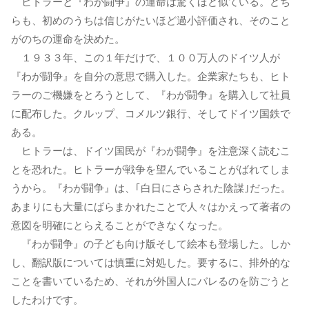
ヒトラーと『わが闘争』の運命は驚くほど似ている。どち
らも、初めのうちは信じがたいほど過小評価され、そのこと
がのちの運命を決めた。
１９３３年、この１年だけで、１００万人のドイツ人が
『わが闘争』を自分の意思で購入した。企業家たちも、ヒト
ラーのご機嫌をとろうとして、『わが闘争』を購入して社員
に配布した。クルップ、コメルツ銀行、そしてドイツ国鉄で
ある。
ヒトラーは、ドイツ国民が『わが闘争』を注意深く読むこ
とを恐れた。ヒトラーが戦争を望んでいることがばれてしま
うから。『わが闘争』は、｢白日にさらされた陰謀｣だった。
あまりにも大量にばらまかれたことで人々はかえって著者の
意図を明確にとらえることができなくなった。
『わが闘争』の子ども向け版そして絵本も登場した。しか
し、翻訳版については慎重に対処した。要するに、排外的な
ことを書いているため、それが外国人にバレるのを防ごうと
したわけです。