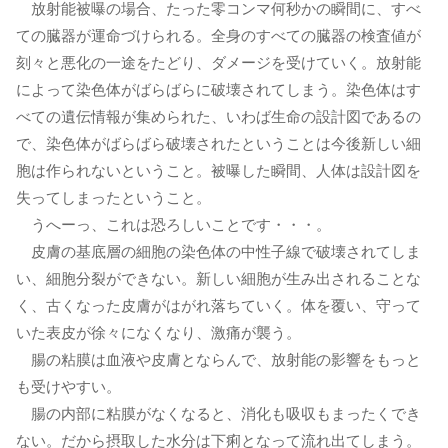
放射能被曝の場合、たった零コンマ何秒かの瞬間に、すべ
ての臓器が運命づけられる。全身のすべての臓器の検査値が
刻々と悪化の一途をたどり、ダメージを受けていく。放射能
によって染色体がばらばらに破壊されてしまう。染色体はす
べての遺伝情報が集められた、いわば生命の設計図であるの
で、染色体がばらばら破壊されたということは今後新しい細
胞は作られないということ。被曝した瞬間、人体は設計図を
失ってしまったということ。
うへーっ、これは恐ろしいことです・・・。
皮膚の基底層の細胞の染色体の中性子線で破壊されてしま
い、細胞分裂ができない。新しい細胞が生み出されることな
く、古くなった皮膚がはがれ落ちていく。体を覆い、守って
いた表皮が徐々になくなり、激痛が襲う。
腸の粘膜は血液や皮膚とならんで、放射能の影響をもっと
も受けやすい。
腸の内部に粘膜がなくなると、消化も吸収もまったくでき
ない。だから摂取した水分は下痢となって流れ出てしまう。