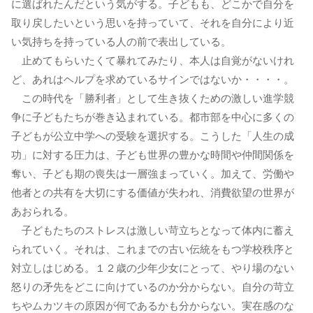
に選ばれたんだという気がする。子どもも、どこかで自分を
取り戻したいという思いを持っていて、それを自分により近
い気持ちを持っている人の前で表出している。
止めてもらいたくて暴れてみたり、本人は自覚がないけれ
ど、あれはヘルプを求めているサインではないか・・・・。
この時代を「勝利者」として生き抜くための激しい進学競
争に子どもたちが巻き込まれている。都市部を中心に多くの
子どもが公立中学への受験を選択する。こうした「人生の成
功」に対する圧力は、子ども世界の豊かな時間や仲間関係を
奪い、子ども期の喪失は一層強まっていく。加えて、労働や
他者との共有を大切にする価値が失われ、消費欲望の世界が
あおられる。
子どもたちのストレスは激しい苛立ちとなって体内に蓄え
られていく。それは、これまでの古い伝統をもつ学校秩序と
対立しはじめる。１２歳の少年少女にとって、やり場のない
怒りの矛先をどこに向けているのか分からない。自分の苛立
ちやムカツキの原因が何であるかも分からない。実在感のな