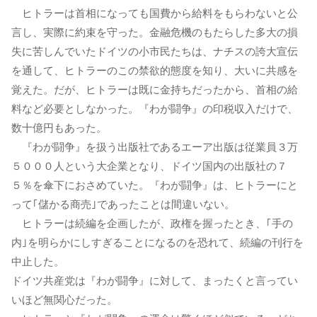
ヒトラーは首相になっても国費から給料をもらわないと公
言し、実際に約束を守った。金融危機のもたらした多大の損
失に苦しんでいたドイツの小市民たちは、ナチスの誇大宣伝
を通して、ヒトラーのこの禁欲的態度を知り、大いに共感を
覚えた。だが、ヒトラーは既に金持ちだったから、首相の給
料など必要としなかった。『わが闘争』の印税収入だけで、
数十億円もあった。
『わが闘争』を扱う出版社であるエーア出版は従業員３万
５０００人という大企業となり、ドイツ国内の出版社の７
５％を傘下におさめていた。『わが闘争』は、ヒトラーにと
って｢儲かる商売｣であったことは間違いない。
ヒトラーは続編を企画したが、政権を握ったとき、｢手の
内｣を明らかにしすぎることになるのを恐れて、続編の刊行を
中止した。
ドイツ共産党は『わが闘争』に対して、まったくと言ってい
いほど無関心だった。