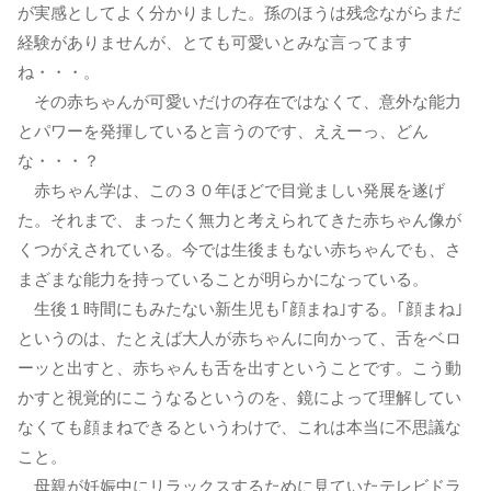
が実感としてよく分かりました。孫のほうは残念ながらまだ
経験がありませんが、とても可愛いとみな言ってます
ね・・・。
その赤ちゃんが可愛いだけの存在ではなくて、意外な能力
とパワーを発揮していると言うのです、ええーっ、どん
な・・・？
赤ちゃん学は、この３０年ほどで目覚ましい発展を遂げ
た。それまで、まったく無力と考えられてきた赤ちゃん像が
くつがえされている。今では生後まもない赤ちゃんでも、さ
まざまな能力を持っていることが明らかになっている。
生後１時間にもみたない新生児も｢顔まね｣する。｢顔まね｣
というのは、たとえば大人が赤ちゃんに向かって、舌をベロ
ーッと出すと、赤ちゃんも舌を出すということです。こう動
かすと視覚的にこうなるというのを、鏡によって理解してい
なくても顔まねできるというわけで、これは本当に不思議な
こと。
母親が妊娠中にリラックスするために見ていたテレビドラ