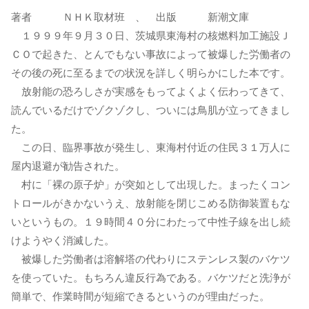
著者 ＮＨＫ取材班 、 出版 新潮文庫
１９９９年９月３０日、茨城県東海村の核燃料加工施設Ｊ
ＣＯで起きた、とんでもない事故によって被爆した労働者の
その後の死に至るまでの状況を詳しく明らかにした本です。
放射能の恐ろしさが実感をもってよくよく伝わってきて、
読んでいるだけでゾクゾクし、ついには鳥肌が立ってきまし
た。
この日、臨界事故が発生し、東海村付近の住民３１万人に
屋内退避が勧告された。
村に「裸の原子炉」が突如として出現した。まったくコン
トロールがきかないうえ、放射能を閉じこめる防御装置もな
いというもの。１９時間４０分にわたって中性子線を出し続
けようやく消滅した。
被爆した労働者は溶解塔の代わりにステンレス製のバケツ
を使っていた。もちろん違反行為である。バケツだと洗浄が
簡単で、作業時間が短縮できるというのが理由だった。