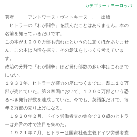
カテゴリー：
ヨーロッパ
著者 アントワーヌ・ヴィトキーヌ 、 出版
ヒトラーの『わが闘争』を読んだことはありません。本の
名前を知っているだけです。
この本が１２００万部も売れたというのに驚くほかありませ
ん。この本は内情を探り、その意味をじっくり考えていま
す。
政治の分野で『わが闘争』ほど発行部数の多い本はこれまで
にない。
１９３３年、ヒトラーが権力の座につくまでに、既に１０万
部が売れていた。第３帝国において、１２００万部という恐
るべき発行部数を達成していた。今でも、英語版だけで、毎
年２万部の売り上げになる。
１９２０年２月、ドイツ労働者党の集会で３０歳のヒトラ
ーは弁舌の才で注目を集めた。
１９２１年７月、ヒトラーは国家社会主義ドイツ労働者党