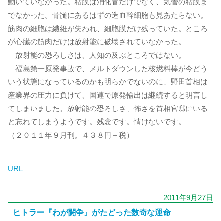
動いていなかった。粘膜は消化管だけでなく、気管の粘膜ま
でなかった。骨髄にあるはずの造血幹細胞も見あたらない。
筋肉の細胞は繊維が失われ、細胞膜だけ残っていた。ところ
が心臓の筋肉だけは放射能に破壊されていなかった。
放射能の恐ろしさは、人知の及ぶところではない。
福島第一原発事故で、メルトダウンした核燃料棒が今どう
いう状態になっているのかも明らかでないのに、野田首相は
産業界の圧力に負けて、国連で原発輸出は継続すると明言し
てしまいました。放射能の恐ろしさ、怖さを首相官邸にいる
と忘れてしまうようです。残念です。情けないです。
（２０１１年９月刊。４３８円＋税）
URL
2011年9月27日
ヒトラー『わが闘争』がたどった数奇な運命