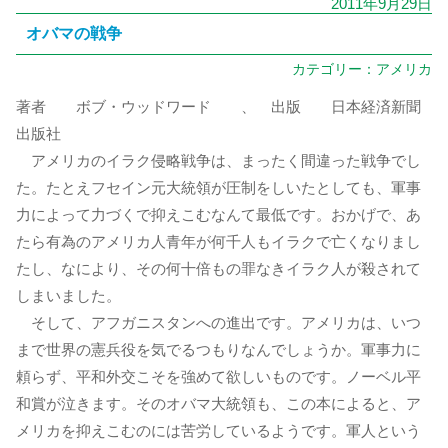
2011年9月29日
オバマの戦争
カテゴリー：
アメリカ
著者 ボブ・ウッドワード 、 出版 日本経済新聞
出版社
アメリカのイラク侵略戦争は、まったく間違った戦争でし
た。たとえフセイン元大統領が圧制をしいたとしても、軍事
力によって力づくで抑えこむなんて最低です。おかげで、あ
たら有為のアメリカ人青年が何千人もイラクで亡くなりまし
たし、なにより、その何十倍もの罪なきイラク人が殺されて
しまいました。
そして、アフガニスタンへの進出です。アメリカは、いつ
まで世界の憲兵役を気でるつもりなんでしょうか。軍事力に
頼らず、平和外交こそを強めて欲しいものです。ノーベル平
和賞が泣きます。そのオバマ大統領も、この本によると、ア
メリカを抑えこむのには苦労しているようです。軍人という