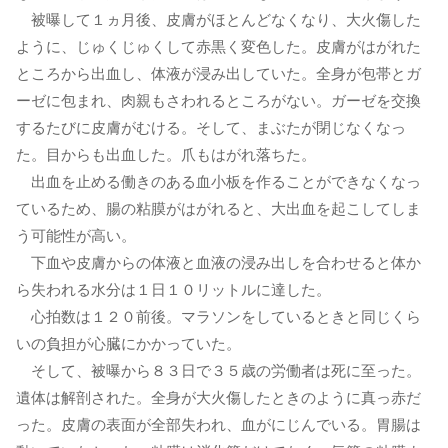
被曝して１ヵ月後、皮膚がほとんどなくなり、大火傷した
ように、じゅくじゅくして赤黒く変色した。皮膚がはがれた
ところから出血し、体液が浸み出していた。全身が包帯とガ
ーゼに包まれ、肉親もさわれるところがない。ガーゼを交換
するたびに皮膚がむける。そして、まぶたが閉じなくなっ
た。目からも出血した。爪もはがれ落ちた。
出血を止める働きのある血小板を作ることができなくなっ
ているため、腸の粘膜がはがれると、大出血を起こしてしま
う可能性が高い。
下血や皮膚からの体液と血液の浸み出しを合わせると体か
ら失われる水分は１日１０リットルに達した。
心拍数は１２０前後。マラソンをしているときと同じくら
いの負担が心臓にかかっていた。
そして、被曝から８３日で３５歳の労働者は死に至った。
遺体は解剖された。全身が大火傷したときのように真っ赤だ
った。皮膚の表面が全部失われ、血がにじんでいる。胃腸は