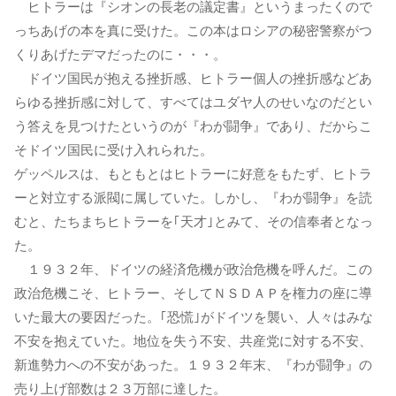
ヒトラーは『シオンの長老の議定書』というまったくので
っちあげの本を真に受けた。この本はロシアの秘密警察がつ
くりあげたデマだったのに・・・。
ドイツ国民が抱える挫折感、ヒトラー個人の挫折感などあ
らゆる挫折感に対して、すべてはユダヤ人のせいなのだとい
う答えを見つけたというのが『わが闘争』であり、だからこ
そドイツ国民に受け入れられた。
ゲッペルスは、もともとはヒトラーに好意をもたず、ヒトラ
ーと対立する派閥に属していた。しかし、『わが闘争』を読
むと、たちまちヒトラーを｢天才｣とみて、その信奉者となっ
た。
１９３２年、ドイツの経済危機が政治危機を呼んだ。この
政治危機こそ、ヒトラー、そしてＮＳＤＡＰを権力の座に導
いた最大の要因だった。｢恐慌｣がドイツを襲い、人々はみな
不安を抱えていた。地位を失う不安、共産党に対する不安、
新進勢力への不安があった。１９３２年末、『わが闘争』の
売り上げ部数は２３万部に達した。