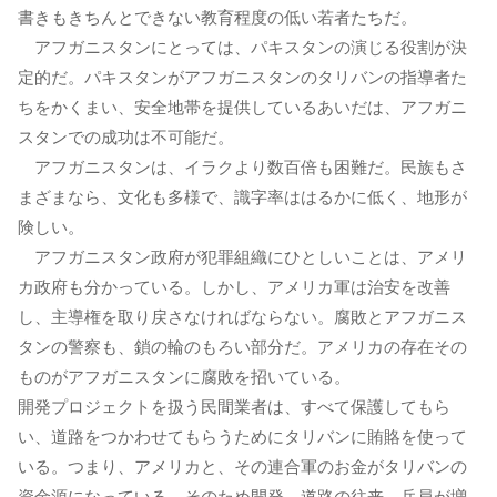
書きもきちんとできない教育程度の低い若者たちだ。
アフガニスタンにとっては、パキスタンの演じる役割が決
定的だ。パキスタンがアフガニスタンのタリバンの指導者た
ちをかくまい、安全地帯を提供しているあいだは、アフガニ
スタンでの成功は不可能だ。
アフガニスタンは、イラクより数百倍も困難だ。民族もさ
まざまなら、文化も多様で、識字率ははるかに低く、地形が
険しい。
アフガニスタン政府が犯罪組織にひとしいことは、アメリ
カ政府も分かっている。しかし、アメリカ軍は治安を改善
し、主導権を取り戻さなければならない。腐敗とアフガニス
タンの警察も、鎖の輪のもろい部分だ。アメリカの存在その
ものがアフガニスタンに腐敗を招いている。
開発プロジェクトを扱う民間業者は、すべて保護してもら
い、道路をつかわせてもらうためにタリバンに賄賂を使って
いる。つまり、アメリカと、その連合軍のお金がタリバンの
資金源になっている。そのため開発、道路の往来、兵員が増