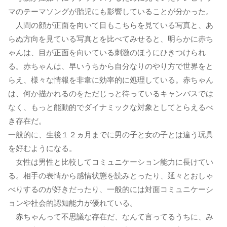
マのテーマソングが胎児にも影響していることが分かった。
人間の顔が正面を向いて目もこちらを見ている写真と、あ
らぬ方向を見ている写真とを比べてみせると、明らかに赤ち
ゃんは、目が正面を向いている刺激のほうにひきつけられ
る。赤ちゃんは、早いうちから自分なりのやり方で世界をと
らえ、様々な情報を非韋に効率的に処理している。赤ちゃん
は、何か描かれるのをただじっと待っているキャンバスでは
なく、もっと能動的でダイナミックな対象としてとらえるべ
き存在だ。
一般的に、生後１２ヵ月までに男の子と女の子とは違う玩具
を好むようになる。
女性は男性と比較してコミュニケーション能力に長けてい
る。相手の表情から感情状態を読みとったり、延々とおしゃ
べりするのが好きだったり、一般的には対面コミュニケーシ
ョンや社会的認知能力が優れている。
赤ちゃんって不思議な存在だ、なんて言ってるうちに、み