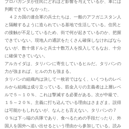
プロパガンダが住民にどれほど影響を与えているか、軍には
判断できていなかった。
４２カ国の連合軍の兵士たちは、一般のアフガニスタン人
と隔離するように造られている基地で生活している。住民と
の接触が不足しているため、街で何が起きているのか、把握
できていない。現地人の通訳をたくさん確保しなければなら
ないが、数十億ドルと兵士十数万人を投入してもなお、十分
に確保できていない。
アルカイダは、タリバンに寄生しているヒルだ。タリバンの
力が強まれば、ヒルの力も強まる。
タリバンの組織内は決して一枚岩ではなく、いくつものレベ
ルから組織は成り立っている。筋金入りの主義者は上層レベ
ルで５～１０％、これは撃滅する必要がある。次が中級で、
１５～２０％。主義に打ち込んでいる理由はさまざま。説得
は可能かもしれないが、なんとも言えない。タリバンの７
０％は下っ端の兵隊であり、食べるための手段だったり、外
国人を国外へ追い出せるという理由から参加している。読み