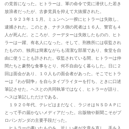
の党首になった。ヒトラーは、軍の命令で党に潜伏した若き
放浪者だったが、古参党員を抑えて大抜擢された。
１９２３年１１月。ミュンヘン一揆にヒトラーは失敗し、
逮捕された。このとき、ナチス側の死者は１６人、警官も４
人が死んだ。ところが、クーデターは失敗したものの、ヒト
ラーは一躍、有名人になった。そして、刑務所には収監され
たものの、独房は簡素ながらも清潔な部屋であり、食堂を自
由に使うことも許された。収監されている間、ヒトラーは仲
間たちと豪勢な食事をとり、何不自由なく暮らした。日に２
回は面会があり、１０人もの面会者があった。そこでヒトラ
ーは『わが闘争』を自らタイプライターを打ち、ときに口述
筆記させた。ヘスとの共同執筆ではなく、ヒトラーが語り、
ヘスは筆記しただけである。
１９２０年代、テレビはまだなく、ラジオはＮＳＤＡＰに
とって手の届かないメディアだった。出版物や新聞こそがプ
ロパンガンダの主要手段だった。
ヒトラーの書いたものを、近しい者が文章を直し、手を入