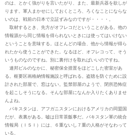
のは、とかく強がりを言いたがり、また、最新兵器を欲しが
ります。軍人まかせにしておくところ、ろくなことにならな
いのは、戦前の日本で立証ずみなのですが・・・・。
取材するとき、先方がオフレコだということがある。他の
情報源から同じ情報を得られないときには使ってはいけない
ということを意味する。ほとんどの場合、他から情報が得ら
れたから使うことができた。なるほど、オフレコって、そう
いうものなのですね。別に裏付けを取ればいいのですね。
連邦ビルのなかに、秘密保全措置をほどこした密室があ
る。枢要区画格納情報施設と呼ばれる。盗聴を防ぐために設
計された部屋で、窓はない。監禁部屋のようで、閉所恐怖症
を起こしそうになる。そんな部屋になんか入りたくありませ
んよね。
パキスタンは、アフガニスタンにおけるアメリカの同盟国
だが、表裏がある。嘘は日常茶飯事だ。パキスタン軍の統合
情報局（ＩＳＩ）には、６重ないし７重の人格がそなわって
いる。