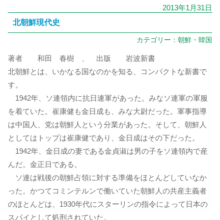
2013年1月31日
北朝鮮現代史
カテゴリー：
朝鮮・韓国
著者 和田 春樹 、 出版 岩波新書
北朝鮮とは、いかなる国なのかを知る、コンパクトな新書で
す。
1942年、ソ連領内に抗日連軍があった。みなソ連軍の軍服
を着ていた。崔康健も金日成も、みな大尉だった。軍事指導
は中国人、党は朝鮮人という分業があった。そして、朝鮮人
としてはトップは崔康健であり、金日成はその下だった。
1942年、金日成の妻である金貞淑は男の子をソ連領内で産
んだ。金正日である。
ソ連は戦後の朝鮮占領に対する準備をほとんどしていなか
った。かつてコミンテルンで働いていた朝鮮人の共産主義者
のほとんどは、1930年代にスターリンの指令によって日本の
スパイとして処刑されていた。