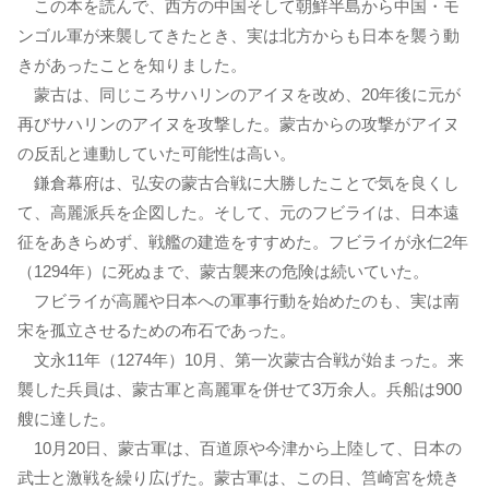
この本を読んで、西方の中国そして朝鮮半島から中国・モ
ンゴル軍が来襲してきたとき、実は北方からも日本を襲う動
きがあったことを知りました。
蒙古は、同じころサハリンのアイヌを改め、20年後に元が
再びサハリンのアイヌを攻撃した。蒙古からの攻撃がアイヌ
の反乱と連動していた可能性は高い。
鎌倉幕府は、弘安の蒙古合戦に大勝したことで気を良くし
て、高麗派兵を企図した。そして、元のフビライは、日本遠
征をあきらめず、戦艦の建造をすすめた。フビライが永仁2年
（1294年）に死ぬまで、蒙古襲来の危険は続いていた。
フビライが高麗や日本への軍事行動を始めたのも、実は南
宋を孤立させるための布石であった。
文永11年（1274年）10月、第一次蒙古合戦が始まった。来
襲した兵員は、蒙古軍と高麗軍を併せて3万余人。兵船は900
艘に達した。
10月20日、蒙古軍は、百道原や今津から上陸して、日本の
武士と激戦を繰り広げた。蒙古軍は、この日、筥崎宮を焼き