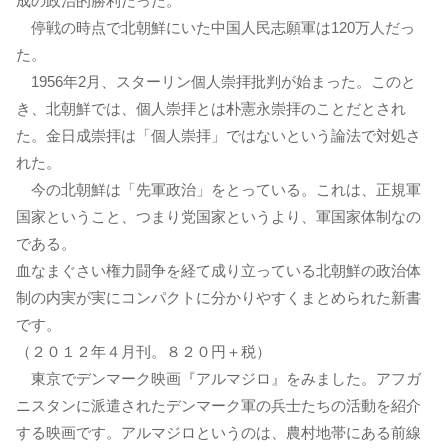
成の政治的勝利だった。
停戦の時点で北朝鮮にいた中国人民志願軍は120万人だっ
た。
1956年2月、スターリン個人崇拝批判が始まった。このと
き、北朝鮮では、個人崇拝とは朴憲永崇拝のことだとされ
た。金日成崇拝は「個人崇拝」ではないという論法で対処さ
れた。
今の北朝鮮は「先軍政治」をとっている。これは、正規軍
国家ということ、つまり党国家というより、軍国家体制なの
である。
血なまぐさい権力闘争を経て成り立っている北朝鮮の政治体
制の内実が実にコンパクトに分かりやすくまとめられた新書
です。
（２０１２年４月刊。８２０円＋税）
東京でデンマーク映画『アルマジロ』をみました。アフガ
ニスタンに派遣されたデンマーク軍の兵士たちの活動を紹介
する映画です。アルマジロというのは、農村地帯にある前線