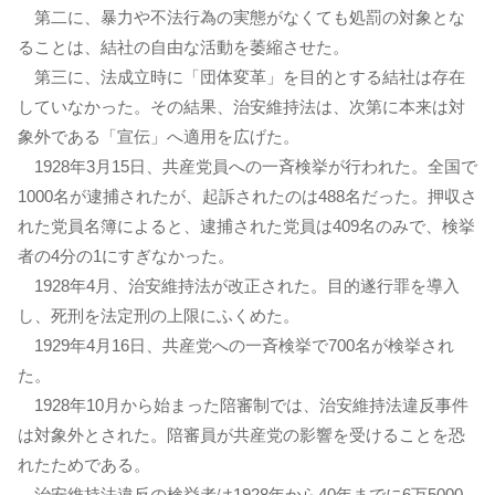
第二に、暴力や不法行為の実態がなくても処罰の対象とな
ることは、結社の自由な活動を萎縮させた。
第三に、法成立時に「団体変革」を目的とする結社は存在
していなかった。その結果、治安維持法は、次第に本来は対
象外である「宣伝」へ適用を広げた。
1928年3月15日、共産党員への一斉検挙が行われた。全国で
1000名が逮捕されたが、起訴されたのは488名だった。押収さ
れた党員名簿によると、逮捕された党員は409名のみで、検挙
者の4分の1にすぎなかった。
1928年4月、治安維持法が改正された。目的遂行罪を導入
し、死刑を法定刑の上限にふくめた。
1929年4月16日、共産党への一斉検挙で700名が検挙され
た。
1928年10月から始まった陪審制では、治安維持法違反事件
は対象外とされた。陪審員が共産党の影響を受けることを恐
れたためである。
治安維持法違反の検挙者は1928年から40年までに6万5000