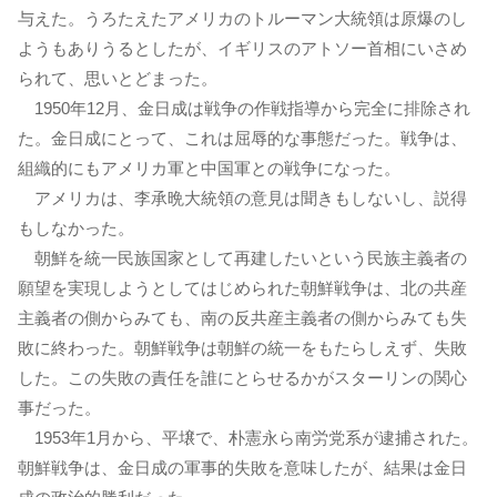
与えた。うろたえたアメリカのトルーマン大統領は原爆のし
ようもありうるとしたが、イギリスのアトソー首相にいさめ
られて、思いとどまった。
1950年12月、金日成は戦争の作戦指導から完全に排除され
た。金日成にとって、これは屈辱的な事態だった。戦争は、
組織的にもアメリカ軍と中国軍との戦争になった。
アメリカは、李承晩大統領の意見は聞きもしないし、説得
もしなかった。
朝鮮を統一民族国家として再建したいという民族主義者の
願望を実現しようとしてはじめられた朝鮮戦争は、北の共産
主義者の側からみても、南の反共産主義者の側からみても失
敗に終わった。朝鮮戦争は朝鮮の統一をもたらしえず、失敗
した。この失敗の責任を誰にとらせるかがスターリンの関心
事だった。
1953年1月から、平壌で、朴憲永ら南労党系が逮捕された。
朝鮮戦争は、金日成の軍事的失敗を意味したが、結果は金日