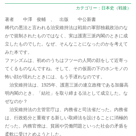
カテゴリー：
日本史（戦後）
著者 中澤 俊輔 、 出版 中公新書
稀代の悪法と言われる治安維持法は戦前の軍部独裁政治のな
かで規制されたものではなく、実は護憲三派内閣のときに成
立したものでした。なぜ、そんなことになったのかを考えて
みた本です。
ファシズムは、初めのうちはフツーの人間の顔をして近寄っ
てくるものなんですね。そして、その仮面の下のホンモノの
怖い顔が現れたときには、もう手遅れなのです。
治安維持法は、1925年、護憲三派の連立政権である加藤高
明内閣のとき、「結社」を取り締まる法として成立した。な
ぜなのか？
治安維持法の主管官庁は、内務省と司法省だった。内務省
は、行政処分と重複する新しい取締法を設けることに消極的
だった。内務官僚は、貧困や労働問題といった社会の矛盾を
柔軟に受けとめようとした。