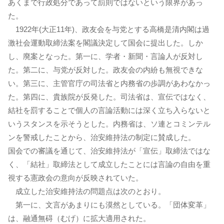
あくまで行政処分であって罰則ではないという限界があっ
た。
1922年(大正11年)、政友会を与党とする高橋是清内閣は過
激社会運動取締法案を閣議決定して国会に提出した。しか
し、廃案となった。第一に、学者・新聞・言論人が反対し
た。第二に、与党が反対した。政友会の内紛も無視できな
い。第三に、主管官庁の司法省と内務省の歩調があわなかっ
た。第四に、貴族院が反発した。司法省は、宣伝ではなく、
結社を罰することで個人の言論活動には深く立ち入らないと
いうスタンスを示そうとした。内務省は、ソ連とコミンテル
ンを警戒したことから、治安維持法の制定に賛成した。
国会での審議を通じて、治安維持法が「宣伝」取締法ではな
く、「結社」取締法として成立したことには言論の自由を重
視する憲政会の意向が反映されていた。
成立した治安維持法の問題点は次のとおり。
第一に、文言があまりにも漠然としている。「団体変革」
は、融通無碍（むげ）に拡大適用された。