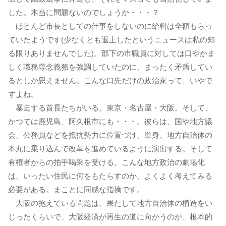
した。本当に問題ないのでしょうか・・・？
ほとんど市長としての仕事をしないのに給料は全額もらっ
ていたようです(少なくとも返上したというニュースは私の知
る限りありませんでした)。部下の市職員に対しては口やかま
しく職務専念義務を強調していたのに、まったく矛盾してい
るとしか思えません。こんな口先だけの政治家って、いやで
すよね。
暴走する首長たちがいる。東京・名古屋・大阪。そして、
かつては鹿児島、阿久根市にも・・・。彼らは、国や地方議
会、公務員などを抵抗勢力に位置づけ、単身、地方自治体の
本丸に乗り込んで改革を進めているように演出する。そして
有権者からの拍手喝采を受ける。こんな地方政治の劇場化
は、いったい住民に何をもたらすのか、よくよく考えてみる
必要がある。まことに同感な指摘です。
大阪の抱えている問題は、果たして地方自治体の構造をい
じったくらいで、大阪経済が再生の道に向かうのか、根本的