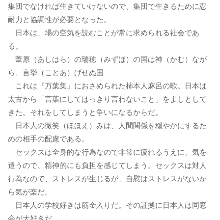
集団でなければ生きていけないので、集団で生きるために忍
耐力と協調性が必要となった。
日本は、場の空気を読むことが常に求められる社会であ
る。
葦原（あしはら）の瑞穂（みずほ）の国は神（かむ）なが
ら、言挙（ことあ）げせぬ国
これは『万葉集』におさめられた柿本人麻呂の歌。日本は
太古から「言葉にしてはっきり言わないこと」をよしとして
きた。それをしてしまうと争いになるからだ。
日本人の微笑（ほほえ）みは、人間関係を穏やかにするた
めの相手の配慮である。
セックスは全身的な行為なので非常に疲れるうえに、気を
遣うので、精神的にも負担を感じてしまう。セックスは対人
行為なので、ストレスが生じるが、自慰はストレスがないか
ら気が楽だ。
日本人の学校好きは筋金入りだ。その証拠に日本人は同窓
会が大好きだ。