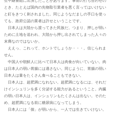
生中継番組に出演したことがあります。事前の打ち合わせの
とき、たとえば国内の先物取引業者を悪く言ってはいけない
と釘をきつく刺されました。同じようなだましの手口を使っ
ても、政府公認の業者は許せということです。
日本人は大陸から渡ってきた民族だ。つまり、押しが弱い
ために土地を追われ、大陸から押し出されてしまった人々の
末裔なのではないか。
ええっ、これって、ホントでしょうか・・・。信じられま
せん。
中国人や朝鮮人に比べて日本人は肉食が向いていない。肉
は日本人の弱い胃腸には適さない。同じように、胃腸の弱い
日本人は量をたくさん食べることもできない。
日本人は、超肥満になれない。超肥満になるには、それだ
けインシュリンを多く分泌する能力があるということ。内臓
の弱い日本人は、インシュリンもたくさんは出ない。そのた
め、超肥満になる前に糖尿病になってしまう。
日本人には「個」が弱いから、一人では生きていけない。