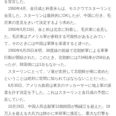
を宣言した。
1950年4月、金日成と朴憲永らは、モスクワでスターリンと
会見した。スターリンは最終的にOKしたが、中国に行き、毛
沢東の意見をきいて決定するよう求めた。
1950年5月13日、金と朴は北京に到着し、毛沢東に会見し
た。毛沢東はアメリカ軍が参戦する可能性があるとみてい
て、そのときには中国は軍隊を派遣すると述べた。
1950年6月25日未明、38度線の前線で北朝鮮軍による軍事
行動が開始された。このとき、北朝鮮にはT34戦車が258台あ
ったが、韓国側には1台もなかった。
スターリンにとって、ソ連が支持して北朝鮮が南に攻めた
ということは絶対に世間に知られてはならないことだった。
6月30日、アメリカ政府は東京のマッカーサーに地上軍の派
遣を許す決定を下した。これはスターリンと金日成の予想に
反していた。
10月19日、中国人民志願軍12個師団が鴨縁江を超えた。18
万人を超える大兵力は静かに米韓軍に接近し、重大な打撃を