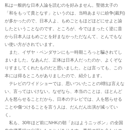
私は一般的な日本人論を読むのを好みません。聖徳太子の
「和をもって貴となす」というのは、当時あまりに紛争(裁判)
が多かったので、日本人よ、もめごともほどほどにせよと諭
したということなのです。ところが、今ではまったく逆に昔
から日本人はもめごとを好まなかっただなんて、とんでもな
い使い方がされています。
また、イザヤ・ベンダサンにも一時期ころっと騙されてし
まいました。なあんだ、正体は日本人だったのか、よくぞな
りすましてくれたものだと思いました。とは言っても、この
本には得るところがありましたので、紹介します。
テレビのワイドショーでは、思いついたことの8割は言えな
い、言ってはいけない。なぜなら、本当のことは、ほとんど
人を怒らせることだから。日本のテレビでは、人を怒らせる
ことや傷つけることを言う人は、だんだん出演が減ってい
く。
私も、30年ほど前にNHKの朝「おはようニッポン」の全国