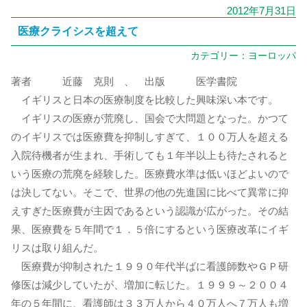
2012年7月31日
医療クライシスを超えて
カテゴリー：
ヨーロッパ
著者 近藤 克則 、 出版 医学書院
イギリスと日本の医療制度を比較した興味深い本です。
イギリスの医療が荒廃し、国会で大問題となった。かつて
のイギリスでは医療費を抑制しすぎて、１００万人を超える
入院待機者が生まれ、手術しても１年半以上も待たされると
いう医療の荒廃を経験した。医療費水準は低いほどよいので
は決してない。そこで、世界の他の先進国に比べて異常に抑
えすぎた医療費が主因であるという認識が広がった。その結
果、医療費を５年間で１．５倍にするという医療改革にイギ
リスは取り組んだ。
医療費が抑制された１９９０年代半ばに看護師数やＧＰ研
修医は減少していたが、増加に転じた。１９９９～２００４
年の５年間に、看護師は３３万人から４０万人へ７万人も増