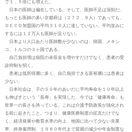
で１．５倍にも増えた。
日本の医師は偏在している。そして、医師不足は深刻だ、
もっとも医師の多い京都府は（２７２．９人）であっても、
ＯＥＣＤ加盟国の平均３１０人に達していない。平均並みに
するには１２万人も医師が足りない。
日本より人口あたり医師数が少ないのは、韓国、メキシ
コ、トルコの３ヶ国である。
自己負担増は病院の未収金を増やすだけでなく、患者の受
診抑制を招く。
患者は低所得層に多く、自己負担できる富裕層には患者は
少ない。
日本社会は、子の５０年のあいだに平均寿命を１０年以上
も伸ばすという「長寿」を実現した。今では「健康寿命」も
世界一の長さを誇っている。これは介護予防政策が強化され
る前に起きたこと。つまり、健康医療制度の拡充だけでな
く、経済発展や教育水準の向上、他国に比べて少ない失業
率、終身雇用制、１９８０年代まで貧困の減少や年金制度な