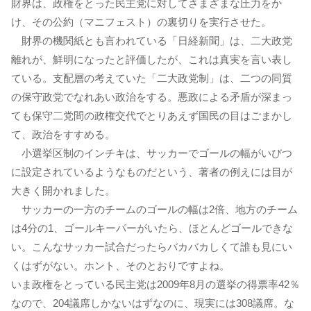
財界は、政権をとった民主党に対してさまざまな圧力をか
け、その公約（マニフェスト）の裏切りを実行させた。
財界の機関紙とも言われている「日経新聞」は、二大政党
離れが、鮮明になったと評価したが、これは真実を言い表し
ている。支配層の考えていた「二大政党制」は、二つの同質
の保守政党でなれあい政治をする。悪政による矛盾が深まっ
ても保守二党間の政権交代でとりあえず国民の目はごまかし
て、政治をすすめる。
小選挙区制のインチキは、サッカーでゴールの幅がいびつ
に設定されているようなものだという、著者の例えには目が
大きく開かれました。
サッカーの一方のチームのゴールの幅は2倍、地方のチーム
は4分の1、ゴールキーパーがいたら、ほとんどゴールできな
い。こんなサッカー試合だったらバカバカしくて誰も見にい
くはずがない。ホント、そのとおりですよね。
いま政権をとっている民主党は2009年8月の選挙の得票率42％
なので、204議席しかないはずなのに、現実には308議席。な