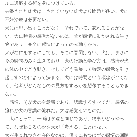
ルに適応する術を身につけている。
去勢された雄犬は、されていない雄犬より問題が多い。犬に
不妊治療は必要ない。
犬には思い出すことがなく、それでいて、忘れることがな
い。犬に時間の感覚がないのは、犬が感情に動かされる生き
物であり、完全に感情によってのみ動くから。
犬がなにをするにしても、そこに意図はない。犬は、まさに
今の瞬間のみを生きており、犬の行動と学び方は、感情が犬
の体の中でどう動き、そしてどう発展して特定の感覚を引き
起こすのかによって決まる。犬には時間という概念が全くな
く、他者がどんなものの見方をするかを想像することもでき
ない。
感情こそが犬の全意識であり、認識するすべてだ。感情の
流れが犬の意識の流れだ。犬は感覚そのものだ。
犬にとって、一瞬は永遠と同じであり、物事がどうやっ
て、なぜ起こるのかを犬が「考える」ことはない。
犬が生まれつき社会的なのは、個々にもつはずの感情の回路