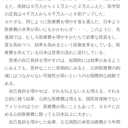
えた。医師は９万人から１１万人へと２万人ふえた。医学部
の定員は４千万人から６千万人へと６割アップした。
カナダも、同じように医療費を増やす道を選んだ。日本より
医療費の水準が高いにもかかわらず・・・。このように、先
進国では、むしろ医療費を増やすかたちで必要な投資をし、
質を高めつつ、効率を高めるという医療改革をしている。医
療費を抑えている日本は世界の流れに逆行している。
患者の自己負担を増やすのは、短期的には効果があるよう
にみえても、意外なことに長期的にみると、公的医療費の削
減にはつながらない可能性が高いというのが国際的な経験で
ある。
自己負担を増やせば、それを払えない人も増える。それを
公的に補う結果、公的な医療費は増える。国民皆保険でない
アメリカのほうが、医療費が高いこともあって、ＧＤＰに占
める公的医療費に限っても日本以上に大きい。
自己負担を増やした結果、公立病院の未収治療費が３年間