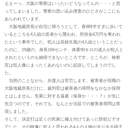
ええーっ、大阪の警察はいったいどうなってんの・・・と思
ってしまいました。警察の思い込み捜査のひどさがここにも
あらわれています。
大阪地裁所長が自宅に帰ろうとして、夜8時半すぎに歩いて
いるところを4人組の若者から襲われ、所持金6万円を奪われ
たという事件でした。犯人は高校生風の4人組ということだっ
たのに、29歳の、身長184センチ、体重90キロの成人が犯人と
されたというのも納得できないところです。ところが、検察
官は犯人像にまったくあわないのに起訴してしまうのでし
た。
当然のことながら、弁護人は苦労します。被害者が現職の
大阪地裁所長だけに、裁判官は被害者の尋問をなかなか採用
とはしません。先輩に対する遠慮（保身か・・・？）が先に
先立つのです。それでも、なんとか法廷での被害者尋問は実
現しました。
そして、決定打は近くの民家に備え付けてあった防犯ビデオ
でした。その映像に犯人と思われる4人の人物が走り去る様子