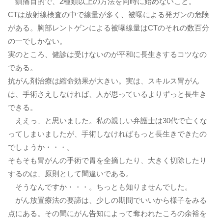
鎮痛目的で、2種類以上の方法を同時に始めないこと。
CTは放射線検査の中で線量が多く、被曝による発ガンの危険
がある。胸部レントゲンによる被曝線量はCTのそれの数百分
の一でしかない。
実のところ、健診は受けないのが平和に長生きするコツなの
である。
抗がん剤治療は縮命効果が大きい。実は、スキルス胃がん
は、手術さえしなければ、人が思っているよりずっと長生き
できる。
ええっ、と思いました。私の親しい弁護士は30代で亡くな
ってしまいましたが、手術しなければもっと長生きできたの
でしょうか・・・。
そもそも胃がんの手術で胃を全摘したり、大きく切除したり
するのは、原則として間違いである。
そうなんですか・・・。ちっとも知りませんでした。
がん放置療法の要諦は、少しの期間でいいから様子をみる
点にある。その間にがん告知によって奪われたころの余裕を