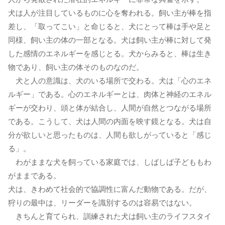
犬は人が注目しているものに心を奪われる。飼い主が棒を指
差し、「取ってこい」と命じると、犬にとって棒は手や足と
同様、飼い主の体の一部となる。犬は飼い主が棒に対して発
した感情のエネルギーを感じとる。犬からみると、棒は生き
物であり、飼い主の体そのものなのだ。
犬と人の意識は、犬のいる場所で交わる。犬は「心のエネ
ルギー」である。心のエネルギーとは、肉体と神経のエネル
ギーが交わり、頭と体が結合し、人間が自然とつながる場所
である。こうして、犬は人間の内面を映す鏡となる。犬は自
分が欲しいと思ったものは、人間も欲しがっていると「感じ
る」。
わがままな犬を飼っている家庭では、しばしば子どももわ
がままである。
犬は、きわめて社会的で協調性に富んだ動物である。だが、
狩りの最中は、リーダーを識別するのは容易ではない。
きちんと育てられ、訓練された犬は飼い主のライフスタイ