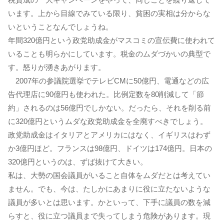
います。上から目線でみている限り、貧困の実相は分からな
いということなんでしょうね。
年間320億円という政党助成金がマスコミの宣伝費に使われて
いることも明らかにしています。税金のムダづかいの典型で
す。怒りが湧きあがります。
2007年の参議院選挙でテレビCMに50億円、電通などの広
告代理店に90億円も使われた。比例定数を80削減して「節
約」されるのは56億円でしかない。だったら、それを削る前
に320億円というムダな政党助成金を全廃すべきでしょう。
政党助成金はイタリアとアメリカにはなく、イギリスはわず
か3億円ほど。フランスは98億円、ドイツは174億円。日本の
320億円というのは、ずば抜けて大きい。
私は、大勢の国会議員がいること自体をムダだとは考えてい
ません。でも、今は、たしかにあまりに役に立たないような
議員が多いとは思います。かといって、下手に議員の数を減
らすと、役に立つ議員まで失ってしまう危険があります。現