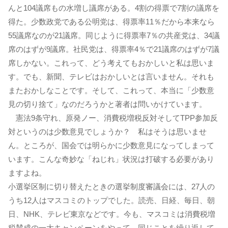
んと104議席もの水増し議席がある。4割の得票で7割の議席を
得た。少数政党である公明党は、得票率11％だから本来なら
55議席なのが21議席。同じように得票率7％の共産党は、34議
席のはずが9議席。社民党は、得票率4％で21議席のはずが7議
席しかない。これって、どう考えてもおかしいと私は思いま
す。でも、新聞、テレビはおかしいとは言いません。それも
またおかしなことです。そして、これって、本当に「少数意
見の切り捨て」なのだろうかと著者は問いかけています。
憲法9条守れ、原発ノー、消費税増税反対そしてTPP参加反
対というのは少数意見でしょうか？ 私はそうは思いませ
ん。ところが、国会では明らかに少数意見になってしまって
います。こんな奇妙な「ねじれ」状況は打破する必要があり
ますよね。
小選挙区制に切り替えたときの選挙制度審議会には、27人の
うち12人はマスコミのトップでした。読売、日経、毎日、朝
日、NHK、テレビ東京などです。今も、マスコミは消費税増
税賛成の一大キャンペーンをやって、同じことを繰り返して