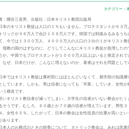
カテゴリー：
者：隅谷三喜男、出版社：日本キリスト教団出版局
本のキリスト教徒は人口の１％もいません。プロテスタントが６３万
トリックが４６万人で合計１０９万人です。韓国では戦後みるみるうち
て、今では１３００万人、４０００万人の人口の３分の１がキリスト教
。儒教の国のはずなのに、どうしてこんなにキリスト教徒が急増したの
うか。中国でもプロテスタントが１０００万人以上はいると推定されて
。なぜ、日本だけが、こんなに増えないのか、著者はそれを問題として
。
本ではキリスト教徒は農村部にはほとんどいなくて、都市部の知識層
としています。しかも、男は信者になっても「卒業」していき、女性が
いう構造です。
いキリスト教信者が減ってしまい、大学生の信者がいない教会がたく
るそうです。むしろ、６０歳とか７０歳の信者が増えています。男性３
％、女性６５％。したがって、日本の教会は女性役員の比重が高いとい
があります。
本人のお葬式のときの焼香について、カトリック教会は、あれは民衆