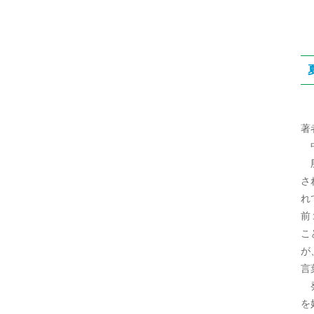
著
中
殷
さ
れ
前
こ
が
言
発
を