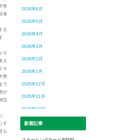
ロシア
13
平然
2026年6月
中国
194
信者
2026年5月
中東
9
する
2026年4月
ま
中近東
9
2026年3月
人間
632
か５
2026年2月
本人
人間・脳
3
２％
2026年1月
北朝鮮
1
大勢
2025年12月
まで
司法
699
教が
2025年11月
解説
宇宙
93
2025年10月
恐竜
20
り、
2025年9月
りす
新着記事
日本史
69
昔も
2025年8月
日本史（中世）
40
スターリングラード攻防戦