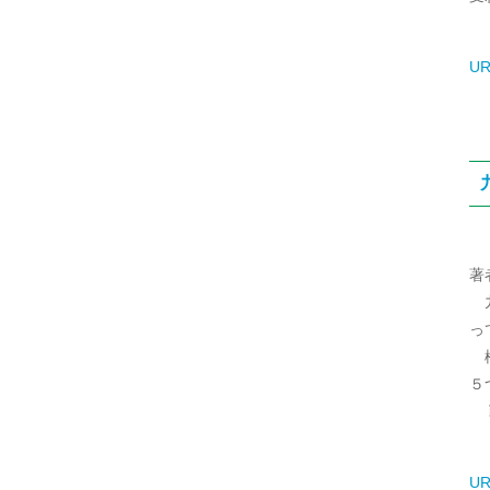
UR
著
九
っ
松
５
戦
UR