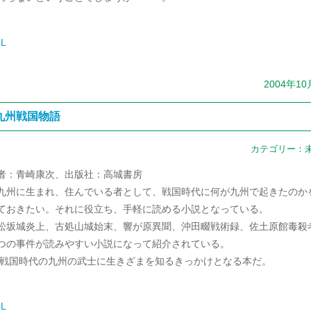
L
2004年1
九州戦国物語
カテゴリー：
者：青崎康次、出版社：高城書房
州に生まれ、住んでいる者として、戦国時代に何が九州で起きたのか
ておきたい。それに役立ち、手軽に読める小説となっている。
坂城炎上、古処山城始末、響が原異聞、沖田畷戦術録、佐土原館毒殺
つの事件が読みやすい小説になって紹介されている。
国時代の九州の武士に生きざまを知るきっかけとなる本だ。
L