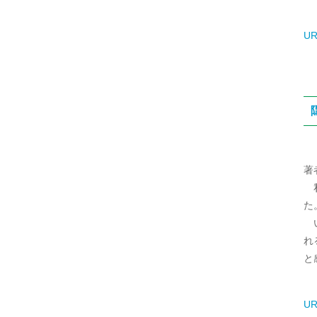
UR
著
私
た
い
れ
と
UR