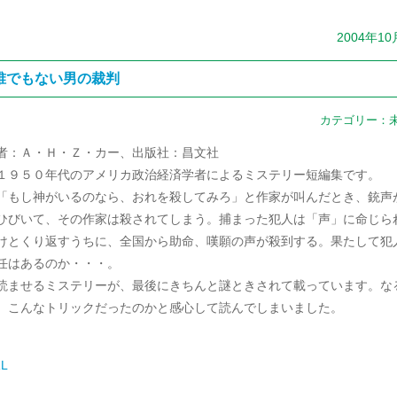
2004年1
誰でもない男の裁判
カテゴリー：
者：Ａ・Ｈ・Ｚ・カー、出版社：昌文社
９５０年代のアメリカ政治経済学者によるミステリー短編集です。
もし神がいるのなら、おれを殺してみろ」と作家が叫んだとき、銃声
ひびいて、その作家は殺されてしまう。捕まった犯人は「声」に命じら
けとくり返すうちに、全国から助命、嘆願の声が殺到する。果たして犯
任はあるのか・・・。
ませるミステリーが、最後にきちんと謎ときされて載っています。な
、こんなトリックだったのかと感心して読んでしまいました。
L