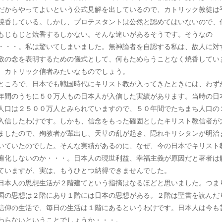
だからやってよいという公式見解を出しているので、カトリック教徒は
焼香している。しかし、プロテスタントは公然と認めてはいないので、
もじもじと焼香するしかない。そんな違いがあるそうです。そうなの
・・・。私は驚いてしまいました。無神論者を自認する私は、故人に対
敬の念を表明するための儀式として、何もためらうことなく焼香してい
。カトリック信者みたいなものでしょう。
ころで、日本でも戦国時代にキリスト教が入ってきたときには、わず
年間のうちに５０万人もの日本人が入信した実績があります。当時の日
人口は２５００万人とみられていますので、５０年間でたちまち人口の
入信したわけです。しかも、信念をもった確固としたキリスト教信者が
ましたので、殉教者が輩出し、天草の乱が起き、隠れキリシタンが明治
いていたのでした。そんな実績があるのに、なぜ、今の日本でキリスト
遍化しないのか・・・。日本人の現世利益、幸福主義が原因だと著者は
ていますが、実は、もうひとつ納得できませんでした。
本人の思想生活が２階建てという指摘はなるほどと思いました。つま
国の思想は２階にあり１階には日本の思想がある。２階は聖書を読んだ
信仰の生活で、毎日の生活は１階にあるというわけです。日本人は今も
わらないということでしょうか・・・。