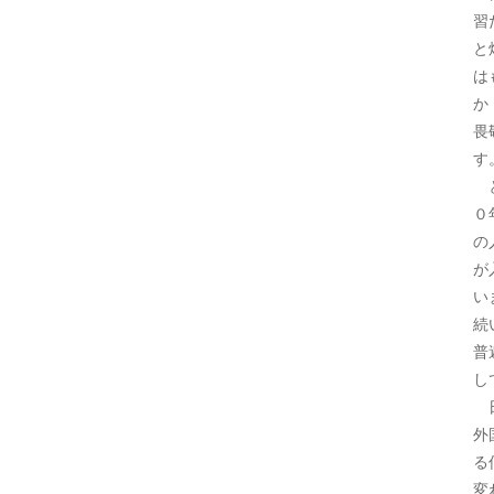
習
と
は
か
畏
す
と
０
の
が
い
続
普
し
日
外
る
変