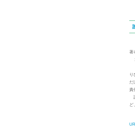
著
１
「
り
だ
責
読
ど
UR