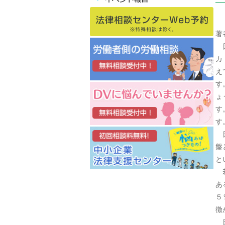
著
日
カ
え
す
ょ
す
す
日
盤
と
若
あ
５
徴
日