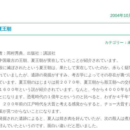
2004年1
夏王朝
カテゴリー：
者：岡村秀典、出版社：講談社
国最古の王朝、夏王朝が実在していたことが紹介されています。
に滅ぼされたという夏王朝は、果たして実在していたのか。永らく疑
れていましたが、遺跡の発掘がすすみ、考古学によってその存在が裏づ
ています。夏王朝のはじまりは前２０７０年、夏王朝から殷王朝への交
１６００年という説が紹介されています。なんと、今から４０００年も
とになります。恐竜時代の１億年とかいうのと比べると、わずか４千年
、２００年前の江戸時代を大昔と考える感覚からすると、チョー大昔す
葉が見つからないことになります。
掘された遺跡によると、夏人は焼き肉を好んでいたが、次の殷人は煮
好んでいたというのです。面白い違いだと思いました。