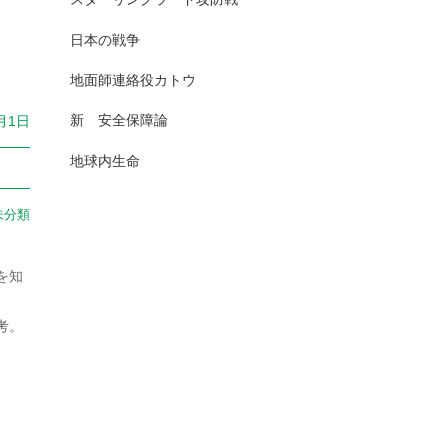
2025年7月
日本史（古代）
13
日本の戦争
2025年6月
日本史（古代史）
83
地面師連絡役カトウ
2025年5月
日本史（大正）
1
新 安全保障論
0月1日
2025年4月
日本史（奈良）
7
地球内生命
2025年3月
日本史（室町）
10
未分類
2025年2月
日本史（平安）
61
2025年1月
日本史（戦前・戦中）
201
を知
2024年12月
日本史（戦前）
93
考。
2024年11月
日本史（戦国）
157
2024年10月
日本史（戦後）
167
2024年9月
日本史(明治)
111