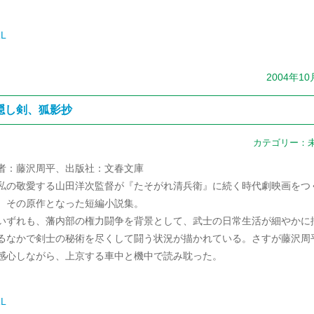
L
2004年1
隠し剣、狐影抄
カテゴリー：
者：藤沢周平、出版社：文春文庫
の敬愛する山田洋次監督が『たそがれ清兵衛』に続く時代劇映画をつ
。その原作となった短編小説集。
ずれも、藩内部の権力闘争を背景として、武士の日常生活が細やかに
るなかで剣士の秘術を尽くして闘う状況が描かれている。さすが藤沢周
感心しながら、上京する車中と機中で読み耽った。
L