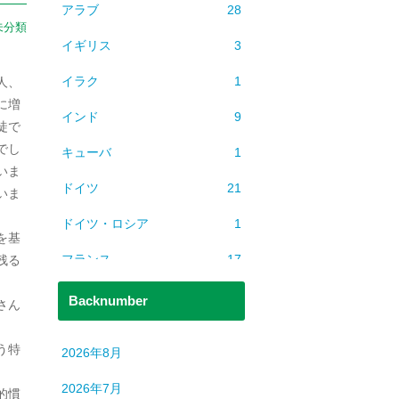
アラブ
28
未分類
イギリス
3
イラク
1
人、
に増
インド
9
徒で
でし
キューバ
1
いま
ドイツ
21
いま
ドイツ・ロシア
1
を基
フランス
17
残る
ベトナム
2
Backnumber
さん
ミャンマー
1
う特
2026年8月
ヨーロッパ
608
2026年7月
的慣