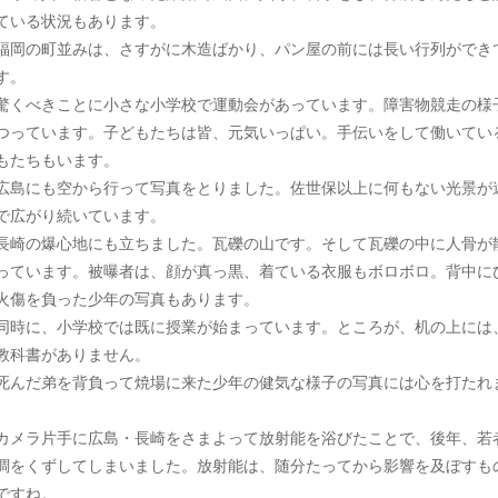
ている状況もあります。
岡の町並みは、さすがに木造ばかり、パン屋の前には長い行列ができ
す。
くべきことに小さな小学校で運動会があっています。障害物競走の様
つっています。子どもたちは皆、元気いっぱい。手伝いをして働いてい
もたちもいます。
島にも空から行って写真をとりました。佐世保以上に何もない光景が
で広がり続いています。
崎の爆心地にも立ちました。瓦礫の山です。そして瓦礫の中に人骨が
っています。被曝者は、顔が真っ黒、着ている衣服もボロボロ。背中に
火傷を負った少年の写真もあります。
時に、小学校では既に授業が始まっています。ところが、机の上には
教科書がありません。
んだ弟を背負って焼場に来た少年の健気な様子の写真には心を打たれ
。
メラ片手に広島・長崎をさまよって放射能を浴びたことで、後年、若
調をくずしてしまいました。放射能は、随分たってから影響を及ぼすも
ですね。