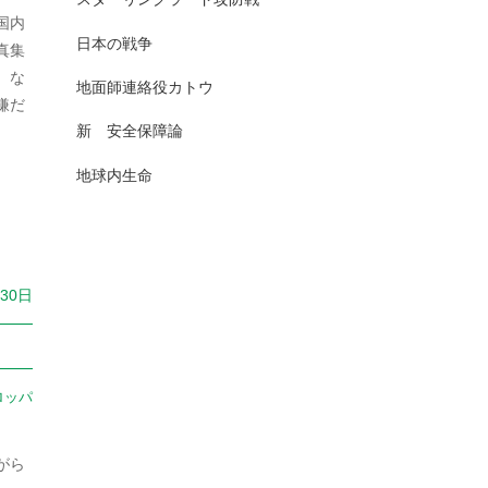
2025年7月
国内
日本史（古代）
13
日本の戦争
真集
2025年6月
）な
日本史（古代史）
83
地面師連絡役カトウ
嫌だ
2025年5月
日本史（大正）
1
新 安全保障論
2025年4月
日本史（奈良）
7
地球内生命
2025年3月
日本史（室町）
10
2025年2月
日本史（平安）
61
2025年1月
月30日
日本史（戦前・戦中）
201
2024年12月
日本史（戦前）
93
2024年11月
日本史（戦国）
157
ロッパ
2024年10月
日本史（戦後）
167
2024年9月
がら
日本史(明治)
111