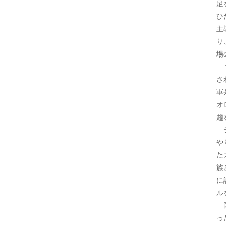
足
ひ
主
り
場
１
さ
軍
オ
趨
テ
や
た
族
に
ル
国
っ