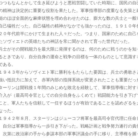
つつもなんとかして生き延びようと悪戦苦闘していた時期に、国民の自
の精神は決定的に重要な役割を果たした。軍事指導部の度重なる失策と
能のほぼ全面的な麻痺状態を埋め合わせたのは、膨大な数の兵士と一般
自己犠牲だった。自己犠牲の精神がなかでも強かったのは、１９１０年
２０年代前半にかけて生まれた人々だった。つまり、国家のために自己
たソヴィエトの英雄たちの神話を常に聞かされて育った世代だった。
士がその開戦能力を最大限に発揮するのは、何のために戦うのかを知
るときであり、自分自身の運命と戦争の目標を一体のものとして意識す
である。
９４３年からソヴィエト軍に勝利をもたらした要因は、兵士の勇敢さ
強い抵抗力に加えて、赤軍内部の指揮系統が変更されたことも重要だっ
ターリンは開戦後１年間のみじめな敗北を経験して、軍事指導権に対す
介入が（最高司令官としての自分自身をふくめて）戦闘能力を引き下げ
こと、軍人たちを信頼して一任するほうが有効であることを認めざるを
なった。
９４２年８月、スターリンはジューコフ将軍を最高司令官代理に任命
、自分は軍事指導から一歩引き下がった。戦略計画と戦争努力遂行の責
、次第に政治家の手から参謀本部の軍事評議会の手に移り、主導権を握