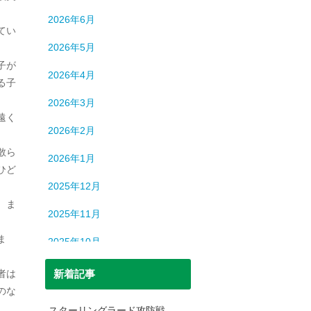
ロシア
13
2026年6月
中国
194
てい
2026年5月
中東
9
子が
2026年4月
る子
中近東
9
2026年3月
人間
632
遠く
2026年2月
人間・脳
3
散ら
2026年1月
北朝鮮
1
ひど
2025年12月
司法
699
、ま
2025年11月
宇宙
93
ま
2025年10月
恐竜
20
2025年9月
者は
新着記事
日本史
69
のな
2025年8月
日本史（中世）
40
スターリングラード攻防戦