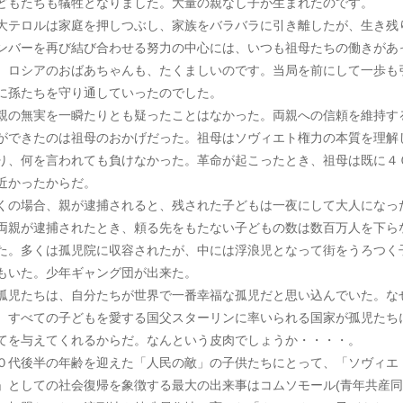
どもたちも犠牲となりました。大量の親なし子が生まれたのです。
テロルは家庭を押しつぶし、家族をバラバラに引き離したが、生き残
ンバーを再び結び合わせる努力の中心には、いつも祖母たちの働きがあ
。ロシアのおばあちゃんも、たくましいのです。当局を前にして一歩も
に孫たちを守り通していったのでした。
親の無実を一瞬たりとも疑ったことはなかった。両親への信頼を維持す
ができたのは祖母のおかげだった。祖母はソヴィエト権力の本質を理解
り、何を言われても負けなかった。革命が起こったとき、祖母は既に４
近かったからだ。
くの場合、親が逮捕されると、残された子どもは一夜にして大人になっ
親が逮捕されたとき、頼る先をもたない子どもの数は数百万人を下ら
た。多くは孤児院に収容されたが、中には浮浪児となって街をうろつく
もいた。少年ギャング団が出来た。
児たちは、自分たちが世界で一番幸福な孤児だと思い込んでいた。な
、すべての子どもを愛する国父スターリンに率いられる国家が孤児たち
てを与えてくれるからだ。なんという皮肉でしょうか・・・・。
０代後半の年齢を迎えた「人民の敵」の子供たちにとって、「ソヴィエ
」としての社会復帰を象徴する最大の出来事はコムソモール(青年共産同