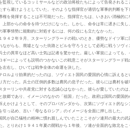
を監視しているコッミサールなどの政治将校たちによって告発されるこ
たすら避けようとしていた。そのような指揮官が適切な軍事的判断を下
導権を発揮することは不可能だった。指揮官たちは、いきおい消極的に
、上部からの命令を待つだけになった。しかし、命令は常に遅きに失し
の軍事情勢に能動的に対処するには、何の役にも立たなかった。
９４２年９月、スターリングラードの戦いのとき、優勢なドイツ軍に
れながらも、廃墟となった街路とビルを守ろうとして必死に戦うソヴィ
兵士の異常なほど高い士気は記者を驚かせた。厳しい軍規によっても、
ロギーによっても説明のつかないこの戦意こそがスターリングラード戦
を左右し、ひいては戦争全体の命運を決した。
ロルより効果的だったのは、ソヴィエト国民の愛国的心情に訴えると
り方だった。兵士の圧倒的多数は農民の息子だった。彼らには農村を破
スターリンや共産党に対する忠誠心はなかった。彼らが愛していたのは
と故郷であり、イメージのなかの「祖国」だった。政府は国民の愛国的
訴えかけようとして、そのプロパガンダから、次第にソヴィエト的なシ
を引っ込め、古い「母なるロシア」のイメージを全面に押し出した。
民が自己犠牲の精神に慣れ親しんでいたことこそがソ連邦の最大の武
た。とりわけ１９４１年夏の開戦から１年後、ソ連が全面的な敗北をこ