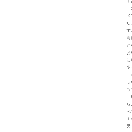
子
大
メ
た
ず
両
と
お
に
多
両
っ
も
孤
ら
べ
１
民