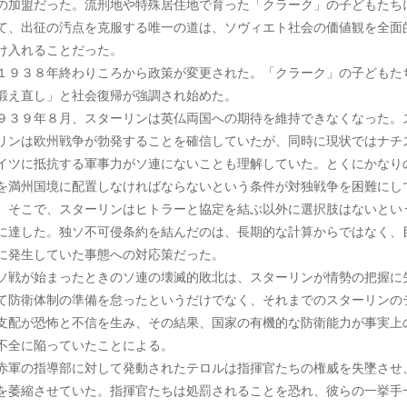
の加盟だった。流刑地や特殊居住地で育った「クラーク」の子どもたち
て、出征の汚点を克服する唯一の道は、ソヴィエト社会の価値観を全面
け入れることだった。
９３８年終わりころから政策が変更された。「クラーク」の子どもた
鍛え直し」と社会復帰が強調され始めた。
９３９年８月、スターリンは英仏両国への期待を維持できなくなった。
リンは欧州戦争が勃発することを確信していたが、同時に現状ではナチ
イツに抵抗する軍事力がソ連にないことも理解していた。とくにかなり
を満州国境に配置しなければならないという条件が対独戦争を困難にし
。そこで、スターリンはヒトラーと協定を結ぶ以外に選択肢はないとい
に達した。独ソ不可侵条約を結んだのは、長期的な計算からではなく、
に発生していた事態への対応策だった。
ソ戦が始まったときのソ連の壊滅的敗北は、スターリンが情勢の把握に
て防衛体制の準備を怠ったというだけでなく、それまでのスターリンの
支配が恐怖と不信を生み、その結果、国家の有機的な防衛能力が事実上
不全に陥っていたことによる。
軍の指導部に対して発動されたテロルは指揮官たちの権威を失墜させ
を萎縮させていた。指揮官たちは処罰されることを恐れ、彼らの一挙手