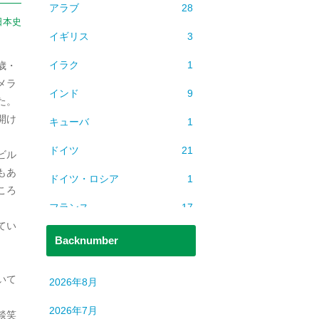
アラブ
28
日本史
イギリス
3
イラク
1
歳・
メラ
インド
9
た。
開け
キューバ
1
ドイツ
21
ビル
もあ
ドイツ・ロシア
1
ころ
フランス
17
てい
ベトナム
2
Backnumber
ミャンマー
1
いて
2026年8月
ヨーロッパ
608
2026年7月
談笑