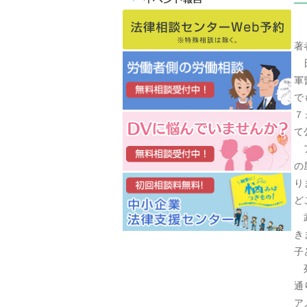
著
日
軍
で
７
て
ア
の
り
ど
武
き
子
死
通
ア