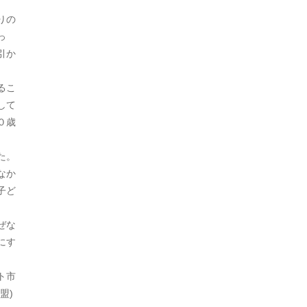
2024年8月
日本史（江戸）
380
りの
2024年7月
っ
日本史（鎌倉）
30
引か
2024年6月
朝鮮
9
るこ
2024年5月
朝鮮・韓国
136
して
2024年4月
０歳
未分類
1,385
2024年3月
猿
1
た。
2024年2月
なか
生物
626
子ど
2024年1月
生物・植物
2
ぜな
2023年12月
生物・犬
1
にす
2023年11月
生物・鳥
2
ト市
2023年10月
社会
1,760
盟)