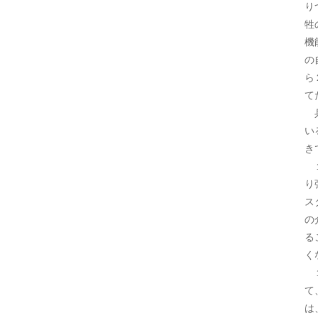
り
牲
機
の
ら
て
兵
い
き
１
り
ス
の
る
く
１
て
は