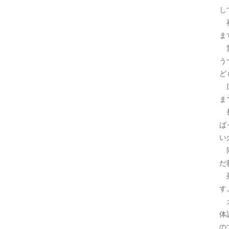
し
福
ま
驚
う
ど
広
ま
長
ば
い
同
だ
死
す
カ
体
の