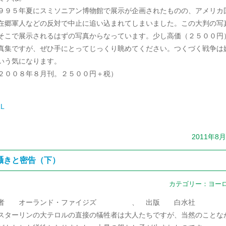
９９５年夏にスミソニアン博物館で展示が企画されたものの、アメリカ
在郷軍人などの反対で中止に追い込まれてしまいました。この大判の写
そこで展示されるはずの写真からなっています。少し高価（２５００円
真集ですが、ぜひ手にとってじっくり眺めてください。つくづく戦争は
いう気になります。
２００８年８月刊。２５００円＋税）
L
2011年8
囁きと密告（下）
カテゴリー：
ヨー
者 オーランド・ファイジズ 、 出版 白水社
ターリンの大テロルの直接の犠牲者は大人たちですが、当然のことな