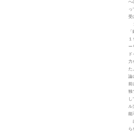
へ
っ
受
１
「
１
ー
ド
力
た
論
前
独
し
ル
能
赤
ら