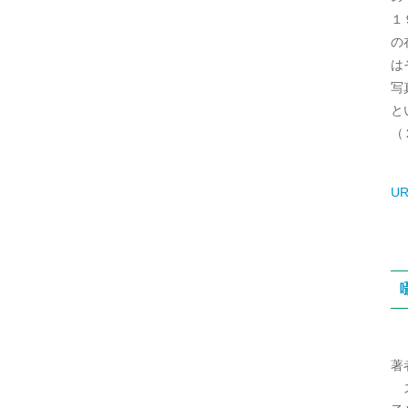
１
の
は
写
と
（
UR
著
ス