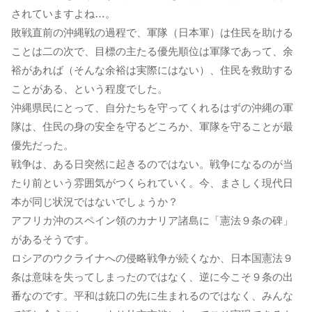
されていますよね…。
敗戦直前の沖縄戦の過程で、軍隊（日本軍）は住民を助ける
ことは二の次で、目標の主たる優先順位は軍隊であって、余
裕があれば（そんな余裕は実際にはない）、住民を救助する
ことがある、という程度でした。
沖縄県民にとって、自分たちを守ってくれるはずの沖縄の軍
隊は、住民の身の安全を守るどころか、軍隊を守ることが最
優先だった。
戦争は、ある日突然に起きるのではない。戦争になるのが当
たり前という雰囲気がつくられていく。今、まさしく現代日
本が同じ状況ではないでしょうか？
アフリカ沖のスペイン領のカナリア諸島に「憲法９条の碑」
があるそうです。
ロシアのウクライナへの侵略戦争が続くなか、日本国憲法９
条は意味を失ってしまったのではなく、逆に今こそ９条の出
番なのです。平和は銃口の先に生まれるのではなく、みんな