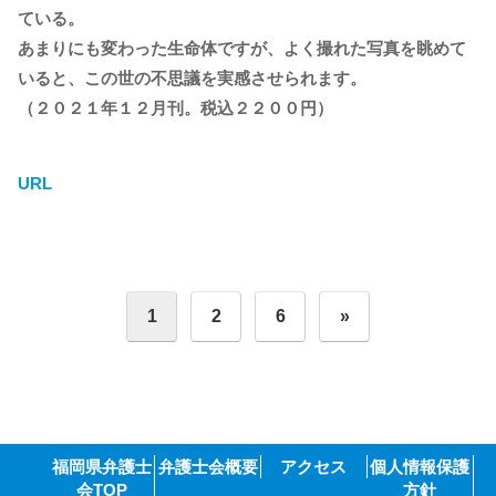
ている。
あまりにも変わった生命体ですが、よく撮れた写真を眺めて
いると、この世の不思議を実感させられます。
（２０２１年１２月刊。税込２２００円）
URL
投
1
2
6
»
稿
の
ペ
ー
ジ
送
り
福岡県弁護士
弁護士会概要
アクセス
個人情報保護
会TOP
方針