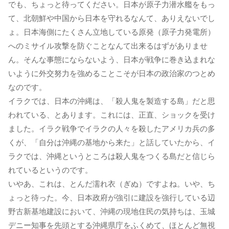
でも、ちょっと待ってください。日本が原子力潜水艦をもっ
て、北朝鮮や中国から日本を守れるなんて、ありえないでし
ょ。日本海側にたくさん立地している原発（原子力発電所）
へのミサイル攻撃を防ぐことなんて出来るはずがありませ
ん。そんな事態にならないよう、日本が戦争に巻き込まれな
いように外交努力を強めることこそが日本の政治家のつとめ
なのです。
イラクでは、日本の沖縄は、「殺人鬼を製造する島」だと思
われている、とあります。これには、正直、ショックを受け
ました。イラク戦争でイラクの人々を殺したアメリカ兵の多
くが、「自分は沖縄の基地から来た」と話していたから、イ
ラクでは、沖縄というところは殺人鬼をつくる島だと信じら
れているというのです。
いやあ、これは、とんだ濡れ衣（ぎぬ）ですよね。いや、ち
ょっと待った。今、日本政府が強引に建設を強行している辺
野古新基地建設において、沖縄の現地住民の気持ちは、玉城
デニー知事を先頭とする沖縄県庁をふくめて、ほとんど無視