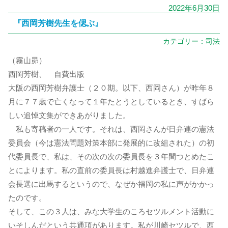
2022年6月30日
『西岡芳樹先生を偲ぶ』
カテゴリー：
司法
（霧山昴）
西岡芳樹、 自費出版
大阪の西岡芳樹弁護士（２０期。以下、西岡さん）が昨年８
月に７７歳で亡くなって１年たとうとしているとき、すばら
しい追悼文集ができあがりました。
私も寄稿者の一人です。それは、西岡さんが日弁連の憲法
委員会（今は憲法問題対策本部に発展的に改組された）の初
代委員長で、私は、その次の次の委員長を３年間つとめたこ
とによります。私の直前の委員長は村越進弁護士で、日弁連
会長選に出馬するというので、なぜか福岡の私に声がかかっ
たのです。
そして、この３人は、みな大学生のころセツルメント活動に
いそしんだという共通項があります。私が川崎セツルで、西