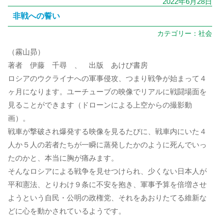
2022年6月28日
非戦への誓い
カテゴリー：
社会
（霧山昴）
著者 伊藤 千尋 、 出版 あけび書房
ロシアのウクライナへの軍事侵攻、つまり戦争が始まって４
ヶ月になります。ユーチューブの映像でリアルに戦闘場面を
見ることができます（ドローンによる上空からの撮影動
画）。
戦車が撃破され爆発する映像を見るたびに、戦車内にいた４
人か５人の若者たちが一瞬に蒸発したかのように死んでいっ
たのかと、本当に胸が痛みます。
そんなロシアによる戦争を見せつけられ、少くない日本人が
平和憲法、とりわけ９条に不安を抱き、軍事予算を倍増させ
ようという自民・公明の政権党、それをあおりたてる維新な
どに心を動かされているようです。