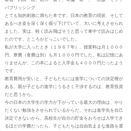
パブリッシング
とても知的刺激に満ちた本です。日本の教育の現状、そして
あるべき姿を深く深く掘り下げていて、大いに考えさせられ
ました。実は、軽く読み飛ばそうと思って車中で読みはじめ
たのです。ところがどっこいでした。
私が大学に入ったとき（１９６７年）、授業料は月１０００
円、寮費（食費は別）も月１０００円でした。私は記憶にあ
りませんが、この本によると入学金も４０００円だったよう
です。
教育費用が安いと、子どもたちには進学についての決定権が
ある。親が子どもの進学にうるさく干渉するのは、教育投資
だと思うから。
今の日本の大学生の学力が下がっている最大の理由は、やり
たくない勉強をさせられているからだ。それは進学先を自己
決定できないから。高校生が自分の貯金をおろせば入学でき
るほどの学費だったら、子どもたちは自由気ままな進路を選