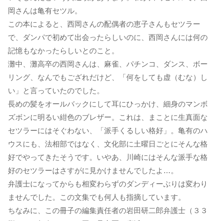
岡さんは亀有セツル。
この本によると、西岡さんの配偶者の恵子さんもセツラー
で、ダンパで初めて出会ったらしいのに、西岡さんには何の
記憶もなかったらしいとのこと。
灘中、灘高卒の西岡さんは、麻雀、パチンコ、ダンス、ボー
リング、なんでもござれだけど、「何をしても虚（むな）し
い」と言っていたのでした。
長めの髪をオールバックにして耳にひっかけ、細身のマンボ
ズボンに明るい紺色のブレザー。これは、まことに生真面な
セツラーにはそぐわない、「派手くるしい格好」。亀有のハ
ウスにも、法相部ではなく、文化部に土曜日ごとにそんな格
好でやってきたそうです。いやあ、川崎にはそんな派手な格
好のセツラーはさすがに見かけませんでしたよ…。
弁護士になってからも相変わらずのダンディーぶりは変わり
ませんでした。この文集でも何人も指摘しています。
ちなみに、この冊子の編集責任者の岩田研二郎弁護士（３３