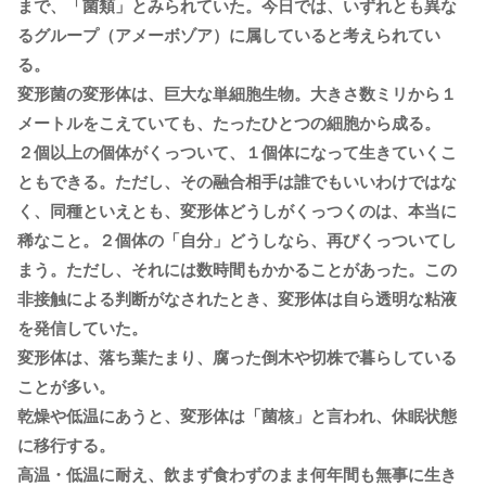
まで、「菌類」とみられていた。今日では、いずれとも異な
るグループ（アメーボゾア）に属していると考えられてい
る。
変形菌の変形体は、巨大な単細胞生物。大きさ数ミリから１
メートルをこえていても、たったひとつの細胞から成る。
２個以上の個体がくっついて、１個体になって生きていくこ
ともできる。ただし、その融合相手は誰でもいいわけではな
く、同種といえとも、変形体どうしがくっつくのは、本当に
稀なこと。２個体の「自分」どうしなら、再びくっついてし
まう。ただし、それには数時間もかかることがあった。この
非接触による判断がなされたとき、変形体は自ら透明な粘液
を発信していた。
変形体は、落ち葉たまり、腐った倒木や切株で暮らしている
ことが多い。
乾燥や低温にあうと、変形体は「菌核」と言われ、休眠状態
に移行する。
高温・低温に耐え、飲まず食わずのまま何年間も無事に生き