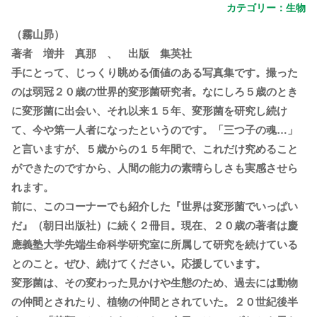
カテゴリー：
生物
（霧山昴）
著者 増井 真那 、 出版 集英社
手にとって、じっくり眺める価値のある写真集です。撮った
のは弱冠２０歳の世界的変形菌研究者。なにしろ５歳のとき
に変形菌に出会い、それ以来１５年、変形菌を研究し続け
て、今や第一人者になったというのです。「三つ子の魂…」
と言いますが、５歳からの１５年間で、これだけ究めること
ができたのですから、人間の能力の素晴らしさも実感させら
れます。
前に、このコーナーでも紹介した『世界は変形菌でいっぱい
だ』（朝日出版社）に続く２冊目。現在、２０歳の著者は慶
應義塾大学先端生命科学研究室に所属して研究を続けている
とのこと。ぜひ、続けてください。応援しています。
変形菌は、その変わった見かけや生態のため、過去には動物
の仲間とされたり、植物の仲間とされていた。２０世紀後半