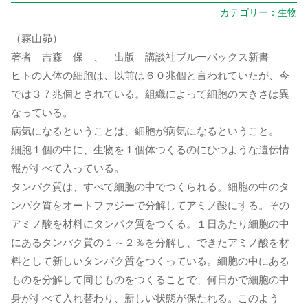
カテゴリー：
生物
（霧山昴）
著者 吉森 保 、 出版 講談社ブルーバックス新書
ヒトの人体の細胞は、以前は６０兆個と言われていたが、今
では３７兆個とされている。組織によって細胞の大きさは異
なっている。
病気になるということは、細胞が病気になるということ。
細胞１個の中に、生物を１個体つくるのにひつような遺伝情
報がすべて入っている。
タンパク質は、すべて細胞の中でつくられる。細胞の中のタ
ンパク質をオートファジーで分解してアミノ酸にする。その
アミノ酸を材料にタンパク質をつくる。１日あたり細胞の中
にあるタンパク質の１～２％を分解し、できたアミノ酸を材
料として新しいタンパク質をつくっている。細胞の中にある
ものを分解して同じものをつくることで、何日かで細胞の中
身がすべて入れ替わり、新しい状態が保たれる。このよう