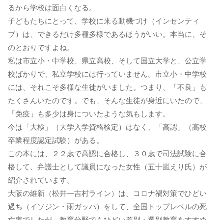
るから学校は面白くなる。
子どもたちにとって、学校に来る動機づけ（インセンティ
ブ）は、できるだけ多種多様であるほうがいい。本当に、そ
のとおりですよね。
私は市立小・中学校、県立高校、そして国立大学と、公立学
校ばかりで、私立学校には行っていません。市立小・中学校
には、それこそ多様な生徒がいました。つまり、「不良」も
たくさんいたのです。でも、そんな生徒が身近にいたので、
「免疫」も多少は身についたような気もします。
今は「大検」（大学入学資格検定）はなく、「高認」（高校
卒業程度認定試験）がある。
この本には、２２歳で高認に合格し、３０歳で司法試験に合
格して、弁護士として議員になった女性（五十嵐えり氏）が
紹介されています。
大阪の維新（松井―吉村ライン）は、コロナ禍対策でひどい
過ち（イソジン・雨ガッパ）をして、全国トップレベルの死
亡率でしたが、教育分野でもひどい差別・選別教育をすすめ