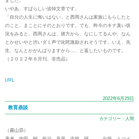
ました。
いやあ、すばらしい追悼文章です。
「自分の人生に悔いはない」と西岡さんは家族にもらしたと
のこと。まことにそのとおりです。でも、昨今のキナ臭い状
況をみると、西岡さんは、彼方から、なにしてるんや、なん
とかせいやと渋いダミ声で叱咤激励されそうです。いえ、先
生、なんとかがんばりますから…、と返したいものです。
（２０２２年６月刊。非売品）
URL
2022年6月29日
教育鼎談
カテゴリー：
人間
（霧山昴）
著者 内田 樹、前川 喜平、寺脇 研 、 出版 ミツイ