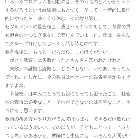
いろいろプログラムを組むのは、そのうちのどれかがヒット
するだろうという経験則にもとづく。そして、一時的に集中
的にやったら、ゆっくり休む。その繰り返し。
セツルメントの夏合宿は、昼はハイキングをして、草原で男
女混合の手つなぎ鬼をして楽しんでいました。夜は、みんな
でグループ分けしてじっくり話し込むのです。
教育現場は、もっと「だらだら」したほうがいい。
「ゆとり教育」は失敗だったとさんざん言われたけれど、
「失敗」の証拠も論拠も、どこにもない。いやあ、そうなん
ですね。たしかに、今の教員はペーパーの報告事項が多すぎ
ますよね。
「不登校」は本人にとっても親にとっても困ったこと。社会
性の獲得は必要なこと。それができないのは不幸なこと。本
当にそう思います。
教員の考え方ややり方がてんでばらばら、できるだけ散らば
っているほうがいい。そのほうが、子どもにとって、「取り
つく島」があるから。教師にも生徒にも、いろんな人間がい