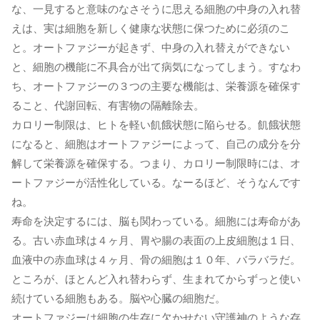
な、一見すると意味のなさそうに思える細胞の中身の入れ替
えは、実は細胞を新しく健康な状態に保つために必須のこ
と。オートファジーが起きず、中身の入れ替えができない
と、細胞の機能に不具合が出て病気になってしまう。すなわ
ち、オートファジーの３つの主要な機能は、栄養源を確保す
ること、代謝回転、有害物の隔離除去。
カロリー制限は、ヒトを軽い飢餓状態に陥らせる。飢餓状態
になると、細胞はオートファジーによって、自己の成分を分
解して栄養源を確保する。つまり、カロリー制限時には、オ
ートファジーが活性化している。なーるほど、そうなんです
ね。
寿命を決定するには、脳も関わっている。細胞には寿命があ
る。古い赤血球は４ヶ月、胃や腸の表面の上皮細胞は１日、
血液中の赤血球は４ヶ月、骨の細胞は１０年、バラバラだ。
ところが、ほとんど入れ替わらず、生まれてからずっと使い
続けている細胞もある。脳や心臓の細胞だ。
オートファジーは細胞の生存に欠かせない守護神のような存