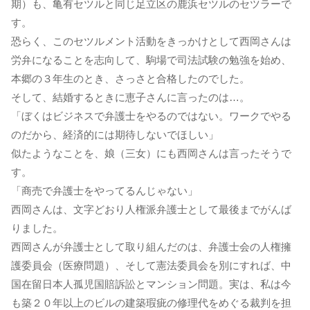
期）も、亀有セツルと同じ足立区の鹿浜セツルのセツラーで
す。
恐らく、このセツルメント活動をきっかけとして西岡さんは
労弁になることを志向して、駒場で司法試験の勉強を始め、
本郷の３年生のとき、さっさと合格したのでした。
そして、結婚するときに恵子さんに言ったのは…。
「ぼくはビジネスで弁護士をやるのではない。ワークでやる
のだから、経済的には期待しないでほしい」
似たようなことを、娘（三女）にも西岡さんは言ったそうで
す。
「商売で弁護士をやってるんじゃない」
西岡さんは、文字どおり人権派弁護士として最後までがんば
りました。
西岡さんが弁護士として取り組んだのは、弁護士会の人権擁
護委員会（医療問題）、そして憲法委員会を別にすれば、中
国在留日本人孤児国賠訴訟とマンション問題。実は、私は今
も築２０年以上のビルの建築瑕疵の修理代をめぐる裁判を担