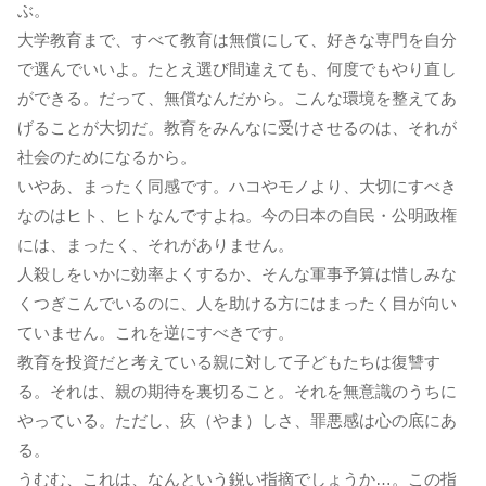
ぶ。
大学教育まで、すべて教育は無償にして、好きな専門を自分
で選んでいいよ。たとえ選び間違えても、何度でもやり直し
ができる。だって、無償なんだから。こんな環境を整えてあ
げることが大切だ。教育をみんなに受けさせるのは、それが
社会のためになるから。
いやあ、まったく同感です。ハコやモノより、大切にすべき
なのはヒト、ヒトなんですよね。今の日本の自民・公明政権
には、まったく、それがありません。
人殺しをいかに効率よくするか、そんな軍事予算は惜しみな
くつぎこんでいるのに、人を助ける方にはまったく目が向い
ていません。これを逆にすべきです。
教育を投資だと考えている親に対して子どもたちは復讐す
る。それは、親の期待を裏切ること。それを無意識のうちに
やっている。ただし、疚（やま）しさ、罪悪感は心の底にあ
る。
うむむ、これは、なんという鋭い指摘でしょうか…。この指