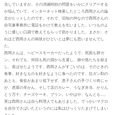
当していますが、その消滅時効の問題をいかにクリアーする
か悩んでいて、インターネット検索したところ西岡さんの論
文がヒットしたのです。それで、旧知の仲なので西岡さんの
自宅兼事務所に電話をかけて教えを乞いました。いつものよ
うに優しい口調で教えてもらって助かりました。まさか、そ
れほど西岡さんの病状がひどいとは夢にも思いませんでし
た。
西岡さんは、へビースモーカーだったようで、死因も肺ガ
ン。それでも、何回も死の淵から生還し、娘や孫たちを励ま
し、喜ばせたようです。西岡さんがすごいのは、そのときの
食事。好きなものを好きなように食べたのです。抗ガン剤の
あとも、食欲があまり低下せず、恵子さんの手づくり肉じゃ
が、虎屋の羊かん、そして店のカレー、うなぎ弁当、かりん
とう万十、チーズケーキ、プリン。いやはや、なんとも…。
実は西岡さんは自ら料理人でもありました。でっかいマグロ
を自分でさばいたというのには私はびっくりたまげてしまい