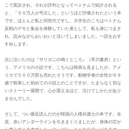
こで英訳され、それが評判となってベトナムで紹介される
と、「５０万人が号泣した」というほど評価されたという本
です。ほとんど私と同世代ですし、大学生のころはベトナム
反戦のデモと集会を体験していた者として、私も身につまさ
れ、読みながらおいおいと泣いてしまいました。一読をおす
すめします。
次に泣いたのは『ザリガニの鳴くところ』（早川書房）とい
う、アメリカの小説です。こちらは映画も見ましたが、アメ
リカで５００万部も売れたそうです。動物学者の女性が６９
歳で執筆した初めての小説とのことですが、たまらなく切な
いストーリー展開で、心が震えるほど、泣けてしかたがあり
ませんでした。
そして、つい最近読んだのが韓国の人権弁護士の本です。全
頁、赤いアンダーラインを引きまくりましたが、身体の芯か