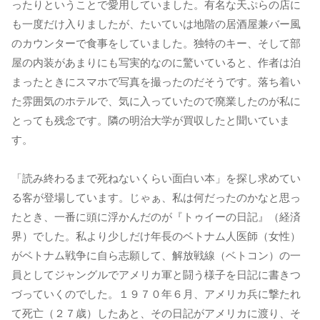
ったりということで愛用していました。有名な天ぷらの店に
も一度だけ入りましたが、たいていは地階の居酒屋兼バー風
のカウンターで食事をしていました。独特のキー、そして部
屋の内装があまりにも写実的なのに驚いていると、作者は泊
まったときにスマホで写真を撮ったのだそうです。落ち着い
た雰囲気のホテルで、気に入っていたので廃業したのが私に
とっても残念です。隣の明治大学が買収したと聞いていま
す。
「読み終わるまで死ねないくらい面白い本」を探し求めてい
る客が登場しています。じゃぁ、私は何だったのかなと思っ
たとき、一番に頭に浮かんだのが『トゥイーの日記』（経済
界）でした。私より少しだけ年長のベトナム人医師（女性）
がベトナム戦争に自ら志願して、解放戦線（ベトコン）の一
員としてジャングルでアメリカ軍と闘う様子を日記に書きつ
づっていくのでした。１９７０年６月、アメリカ兵に撃たれ
て死亡（２７歳）したあと、その日記がアメリカに渡り、そ