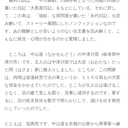
藤村の話は、「牛方騒動」の調停者となった馬籠の問屋が
書いた日記「大黒屋日記」をもとにしている。それに対し
て、この本は、「強欲」な荷問屋が書いた「永代日記」を読
み解いて、ストーリー展開にしたノンフィクションなので
す。あの難解としか言いようのない古文書を読み解くと、こ
んなに状況・心理が分かるのかと驚嘆しました。
ところは、中山道（なかせんどう）の中津川宿（岐阜県中
津川市）です。主人公は中津川宿では大店（おおだな）だっ
た間（はざま）家に婿入りしました。ところが、この間家
は、内情は放漫経営で火の車というか、１１００両もの大変
な借金をかかえていたのでした。ところが主人公は逃げるこ
となく、店の建て直しを図り、見事に成功するのです。要す
るに、店の収支状況を数字で明らかにして、儲けを出す商売
にしていったのでした。
たとえば、塩商売です。中山道を京都の公家から将軍家へ嫁