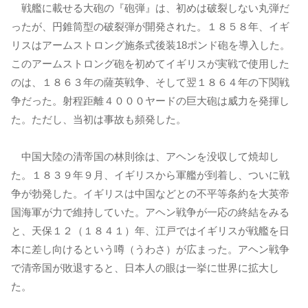
戦艦に載せる大砲の『砲弾』は、初めは破裂しない丸弾だ
ったが、円錐筒型の破裂弾が開発された。１８５８年、イギ
リスはアームストロング施条式後装18ポンド砲を導入した。
このアームストロング砲を初めてイギリスが実戦で使用した
のは、１８６３年の薩英戦争、そして翌１８６４年の下関戦
争だった。射程距離４０００ヤードの巨大砲は威力を発揮し
た。ただし、当初は事故も頻発した。
中国大陸の清帝国の林則徐は、アヘンを没収して焼却し
た。１８３９年９月、イギリスから軍艦が到着し、ついに戦
争が勃発した。イギリスは中国などとの不平等条約を大英帝
国海軍が力で維持していた。アヘン戦争が一応の終結をみる
と、天保１２（１８４１）年、江戸ではイギリスが戦艦を日
本に差し向けるという噂（うわさ）が広まった。アヘン戦争
で清帝国が敗退すると、日本人の眼は一挙に世界に拡大し
た。