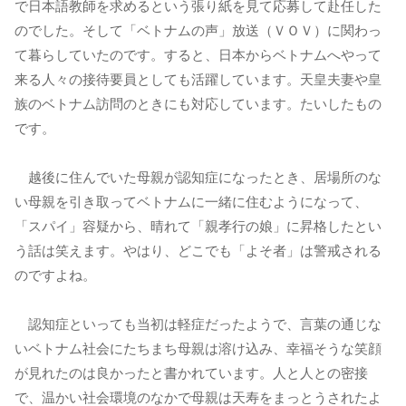
で日本語教師を求めるという張り紙を見て応募して赴任した
のでした。そして「ベトナムの声」放送（ＶＯＶ）に関わっ
て暮らしていたのです。すると、日本からベトナムへやって
来る人々の接待要員としても活躍しています。天皇夫妻や皇
族のベトナム訪問のときにも対応しています。たいしたもの
です。
越後に住んでいた母親が認知症になったとき、居場所のな
い母親を引き取ってベトナムに一緒に住むようになって、
「スパイ」容疑から、晴れて「親孝行の娘」に昇格したとい
う話は笑えます。やはり、どこでも「よそ者」は警戒される
のですよね。
認知症といっても当初は軽症だったようで、言葉の通じな
いベトナム社会にたちまち母親は溶け込み、幸福そうな笑顔
が見れたのは良かったと書かれています。人と人との密接
で、温かい社会環境のなかで母親は天寿をまっとうされたよ