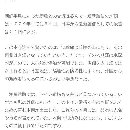
した。
朝鮮半島にあった新羅との交流は盛んで、遣新羅使の来朝
は、７７９年までに５１回、日本から遣新羅使としての派遣
は２４回に及ぶ。
この本を読んで驚いたのは、鴻臚館は丘陵の上にあり、その
両側は入江となっていたということです。その入り江は水深
が深いので、大型船の停泊が可能でした。両側を入り江では
さまれるという立地は、隔離性と防備性にすぐれ、外国から
の施設を迎えるのにふさわしい場所だった。
鴻臚館跡では、トイレ遺構も６基ほど見つかっている。い
ずれも堀の外側にあった。このトイレ遺構からのお尻をふく
ための荷札木簡が出土した。これらの木簡には、品物の人名
や地名が書かれていた。木簡は用済みになったら、お尻をふ
くのに使われていたのですね。