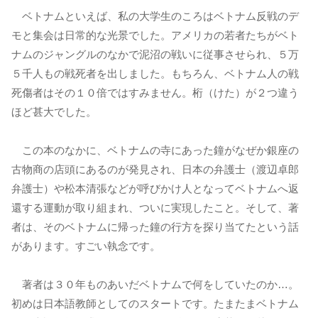
ベトナムといえば、私の大学生のころはベトナム反戦のデ
モと集会は日常的な光景でした。アメリカの若者たちがベト
ナムのジャングルのなかで泥沼の戦いに従事させられ、５万
５千人もの戦死者を出しました。もちろん、ベトナム人の戦
死傷者はその１０倍ではすみません。桁（けた）が２つ違う
ほど甚大でした。
この本のなかに、ベトナムの寺にあった鐘がなぜか銀座の
古物商の店頭にあるのが発見され、日本の弁護士（渡辺卓郎
弁護士）や松本清張などが呼びかけ人となってベトナムへ返
還する運動が取り組まれ、ついに実現したこと。そして、著
者は、そのベトナムに帰った鐘の行方を探り当てたという話
があります。すごい執念です。
著者は３０年ものあいだベトナムで何をしていたのか…。
初めは日本語教師としてのスタートです。たまたまベトナム