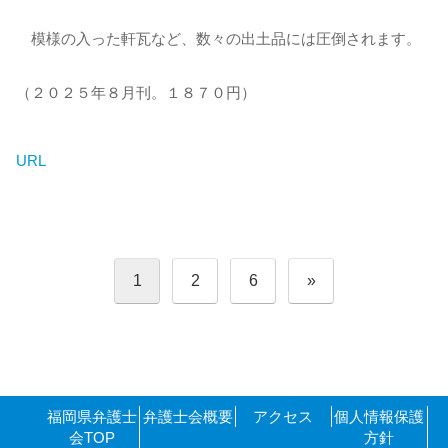
模様の入った軒瓦など、数々の出土品には圧倒されます。
（２０２５年８月刊。１８７０円）
URL
投
1
2
6
»
稿
の
ペ
ー
ジ
送
り
福岡県弁護士
弁護士会概要
アクセス
個人情報保護
会TOP
方針