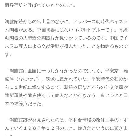
商客宿坊と呼ばれていたとのこと。
鴻臚館跡からの出土品のなかに、アッパース朝時代のイスラ
ム陶器がある。中国陶器にはないコバルトブルーです。青緑
釉陶器の大型壺の陶器片が見つかっているのです。中国でイ
スラム商人による交易活動が盛んだったことを物語るもので
す。
鴻臚館は全国に一つしかなかったのではなく、平安京・難
波津（なにわづ）、筑紫に置かれていた。平安時代の初めか
ら１１世紀に焼失するまで、新羅や唐などからの外交使節や
遣新羅使や遣唐使そして商人などが行きかう、東アジアと日
本の結節点だった。
鴻臚館跡が発見されたのは、平和台球場の改修工事のすす
んでいる１９８７年１２月のこと。最近だというのに驚きま