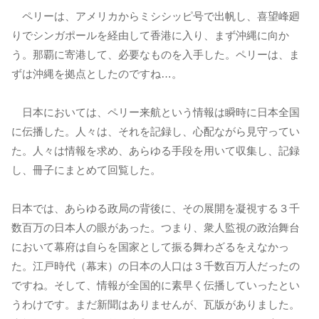
ペリーは、アメリカからミシシッピ号で出帆し、喜望峰廻
りでシンガポールを経由して香港に入り、まず沖縄に向か
う。那覇に寄港して、必要なものを入手した。ペリーは、ま
ずは沖縄を拠点としたのですね…。
日本においては、ペリー来航という情報は瞬時に日本全国
に伝播した。人々は、それを記録し、心配ながら見守ってい
た。人々は情報を求め、あらゆる手段を用いて収集し、記録
し、冊子にまとめて回覧した。
日本では、あらゆる政局の背後に、その展開を凝視する３千
数百万の日本人の眼があった。つまり、衆人監視の政治舞台
において幕府は自らを国家として振る舞わざるをえなかっ
た。江戸時代（幕末）の日本の人口は３千数百万人だったの
ですね。そして、情報が全国的に素早く伝播していったとい
うわけです。まだ新聞はありませんが、瓦版がありました。