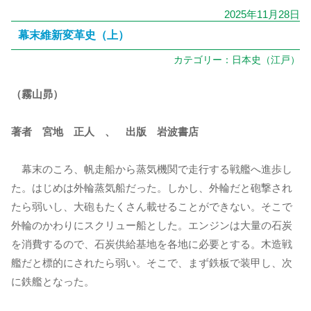
2025年11月28日
幕末維新変革史（上）
カテゴリー：
日本史（江戸）
（霧山昴）
著者 宮地 正人 、 出版 岩波書店
幕末のころ、帆走船から蒸気機関で走行する戦艦へ進歩し
た。はじめは外輪蒸気船だった。しかし、外輪だと砲撃され
たら弱いし、大砲もたくさん載せることができない。そこで
外輪のかわりにスクリュー船とした。エンジンは大量の石炭
を消費するので、石炭供給基地を各地に必要とする。木造戦
艦だと標的にされたら弱い。そこで、まず鉄板で装甲し、次
に鉄艦となった。