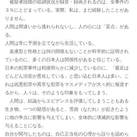
被疑者段階の取調状況が録音・録画されるのは、全事件の
３％にとどまっている。実際、私は、まだ経験したことがあ
りません。
人間は間違いから逃れられないし、人の心には「盲点」があ
る。
人間は常に予測を立てながら生活している。
血液型と性格とは何の関係もないことが科学的に証明され
ているのに、多くの日本人は関係性があると信じている。
日本の犯罪事件は戦後明らかに減少しているのに、「最近は
どんどん治安が悪化している」と思い込む日本人は多い。こ
れは凶悪犯罪や異常な犯罪をマスメディアが大々的に報道す
るから、人々は、そのような印象をもってしまう。
人間は、結論からエビデンスを評価してしまうこともある
生き物。一つの疑惑があると、雪崩（なだれ）が起きたよう
に他の争点に影響を与えてしまい、全体的に壊滅的な影響を
与えることになる。
自分が関与したものは、自己正当化の心理から誤りを認めら