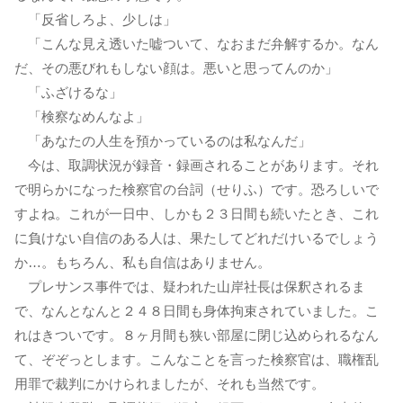
「反省しろよ、少しは」
「こんな見え透いた嘘ついて、なおまだ弁解するか。なん
だ、その悪びれもしない顔は。悪いと思ってんのか」
「ふざけるな」
「検察なめんなよ」
「あなたの人生を預かっているのは私なんだ」
今は、取調状況が録音・録画されることがあります。それ
で明らかになった検察官の台詞（せりふ）です。恐ろしいで
すよね。これが一日中、しかも２３日間も続いたとき、これ
に負けない自信のある人は、果たしてどれだけいるでしょう
か…。もちろん、私も自信はありません。
プレサンス事件では、疑われた山岸社長は保釈されるま
で、なんとなんと２４８日間も身体拘束されていました。こ
れはきついです。８ヶ月間も狭い部屋に閉じ込められるなん
て、ぞぞっとします。こんなことを言った検察官は、職権乱
用罪で裁判にかけられましたが、それも当然です。