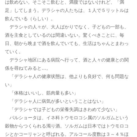
は飲めない。そこそこ飲むと、満腹ではないけれど、「満
足」してしまう。デラシャの人たちは、１人で５リットルは
飲んでいる（らしい）。
デラシャの人々が、大人ばかりでなく、子どもの一部も、
酒を主食としているのは間違いない。驚くべきことに、毎
日、朝から晩まで酒を飲んでいても、生活はちゃんとまわっ
ていく。
デラシャ地区にある病院へ行って、酒と人々の健康との関
係を尋ねてみると…。
「デラシャ人の健康状態は、他よりも良好で、何も問題な
い」
「体格はいいし、筋肉量も多い」
「デラシャ人に病気が多いということはない」
「デラシャでは子どもの栄養失調はきわめて少ない」
パルショータは、イネ科トウモロコシ属のソルガムという
穀物からつくられる濁り酒。ソルガムは日本ではトウモロコ
シとかコーリャンと呼ばれる。アルコール度数は３～４％ほ