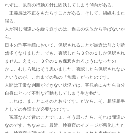
れずに、以前の行動方針に固執してしまう傾向がある。
正義感は不正をもたらすことがある。そして、組織もまた
誤る。
人が同じ間違いを繰り返すのは、過去の失敗から学ばないか
ら。
日本の刑事手続において、保釈されることが最近は前より断
然多くなりました。でも、否認したら３分の１しか保釈され
ません。ええっ、３分の１も保釈されるようになったの
か…、むしろ私はそう思いました。否認したら保釈されない
というのが、これまでの私の「常識」だったのです。
人間は正常な判断ができない状況では、客観的にみたら自分
自身にとって不利な行動もしてしまう生き物だ。
これは、まことにそのとおりです。だからこそ、相談相手
としての弁護士が必要なのです。
冤罪なんて昔のことでしょ。そう思ったら、それは間違い
なのです。ちなみに、最近、検察官のイメージが悪化したた