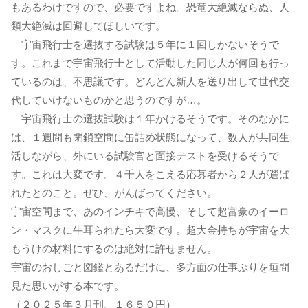
もあるわけですので、必要ですよね。恐竜大絶滅ならぬ、人
類大絶滅は回避してほしいです。
宇宙飛行士を選抜する試験は５年に１回しかないそうで
す。これまで宇宙飛行士として活動した同じ人が何回も行っ
ているのは、不思議です。どんどん新人を送り出して世代交
代していけないものかと思うのですが…。
宇宙飛行士の選抜試験は１年かけるそうです。そのなかに
は、１週間も閉鎖空間に缶詰め状態になって、数人が共同生
活しながら、外にいる試験官と面接テストを受けるそうで
す。これは大変です。４千人をこえる応募者から２人が選ば
れたとのこと。ぜひ、がんばってください。
宇宙空間まで、あのインチキで高慢、そして超富豪のイーロ
ン・マスクに牛耳られたら大変です。超大金持ちが宇宙を大
もうけの材料にするのは絶対に許せません。
宇宙のおしごと図鑑とあるだけに、多方面の仕事ぶりを垣間
見た思いがする本です。
（２０２５年３月刊。１６５０円）