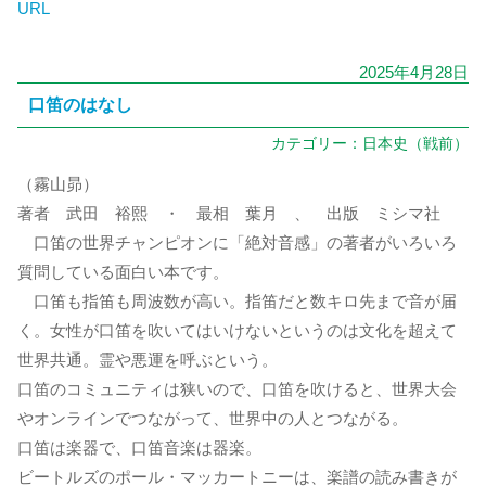
URL
2025年4月28日
口笛のはなし
カテゴリー：
日本史（戦前）
（霧山昴）
著者 武田 裕熙 ・ 最相 葉月 、 出版 ミシマ社
口笛の世界チャンピオンに「絶対音感」の著者がいろいろ
質問している面白い本です。
口笛も指笛も周波数が高い。指笛だと数キロ先まで音が届
く。女性が口笛を吹いてはいけないというのは文化を超えて
世界共通。霊や悪運を呼ぶという。
口笛のコミュニティは狭いので、口笛を吹けると、世界大会
やオンラインでつながって、世界中の人とつながる。
口笛は楽器で、口笛音楽は器楽。
ビートルズのポール・マッカートニーは、楽譜の読み書きが