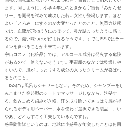
ます。同じように、小学４年生のときから宇宙食「みかんゼ
リー」を開発を試みて成功した若い女性が登場します。ほど
よい「とろみ」にするのが大変だったとのこと。無重力状態
では、血液が頭のほうにのぼって、鼻が詰まったように感じ
るので、濃い味つけが好まれるそうです。すでにISSではラー
メンを食べることが出来ています。
宇宙コスメ（化粧品）では、アルコール成分は発火する危険
があるので、使えないそうです。宇宙船のなかでは乾燥しや
すいので、肌がしっとりする成分の入ったクリームが喜ばれ
るとのこと。
ISSには風呂もシャワーもない。そのため、シャンプーをし
みこませた突起型のシートでマッサージしながら、洗髪す
る。飲みこめる歯みがき粉。汗を取り除いてさっぱり感が得
られるボディ用ペーパー、水を使わず選択できる製品…。い
やあ、どれもすごく工夫しているんですね。
惑星防衛隊というのは、地球に小惑星が衝突したことは何回