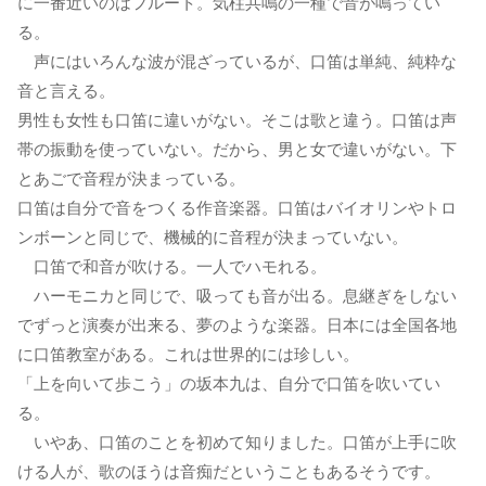
に一番近いのはフルート。気柱共鳴の一種で音が鳴ってい
る。
声にはいろんな波が混ざっているが、口笛は単純、純粋な
音と言える。
男性も女性も口笛に違いがない。そこは歌と違う。口笛は声
帯の振動を使っていない。だから、男と女で違いがない。下
とあごで音程が決まっている。
口笛は自分で音をつくる作音楽器。口笛はバイオリンやトロ
ンボーンと同じで、機械的に音程が決まっていない。
口笛で和音が吹ける。一人でハモれる。
ハーモニカと同じで、吸っても音が出る。息継ぎをしない
でずっと演奏が出来る、夢のような楽器。日本には全国各地
に口笛教室がある。これは世界的には珍しい。
「上を向いて歩こう」の坂本九は、自分で口笛を吹いてい
る。
いやあ、口笛のことを初めて知りました。口笛が上手に吹
ける人が、歌のほうは音痴だということもあるそうです。