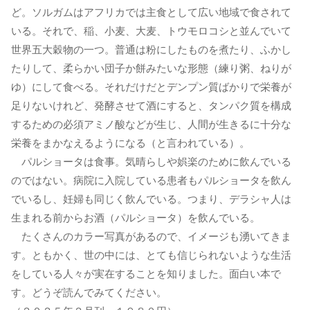
ど。ソルガムはアフリカでは主食として広い地域で食されて
いる。それで、稲、小麦、大麦、トウモロコシと並んでいて
世界五大穀物の一つ。普通は粉にしたものを煮たり、ふかし
たりして、柔らかい団子か餅みたいな形態（練り粥、ねりが
ゆ）にして食べる。それだけだとデンプン質ばかりで栄養が
足りないけれど、発酵させて酒にすると、タンパク質を構成
するための必須アミノ酸などが生じ、人間が生きるに十分な
栄養をまかなえるようになる（と言われている）。
パルショータは食事。気晴らしや娯楽のために飲んでいる
のではない。病院に入院している患者もパルショータを飲ん
でいるし、妊婦も同じく飲んでいる。つまり、デラシャ人は
生まれる前からお酒（パルショータ）を飲んでいる。
たくさんのカラー写真があるので、イメージも湧いてきま
す。ともかく、世の中には、とても信じられないような生活
をしている人々が実在することを知りました。面白い本で
す。どうぞ読んでみてください。