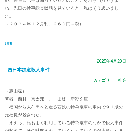
め、検察官志望は減っているとのこと。それも当然ですよ
ね、先日の検事総長談話を見ていると、私はそう思いまし
た。
（２０２４年１２月刊。９６０円＋税）
URL
2025年4月29日
西日本鉄道殺人事件
カテゴリー：
社会
（霧山昴）
著者 西村 京太郎 、 出版 新潮文庫
福岡から大牟田へと走る西鉄の特急電車の車内で９１歳の
元社長が殺された。
ええっ、私もよく利用している特急電車のなかで殺人事件
が起きて、その謎解きをしていくなんていうのが小説になる