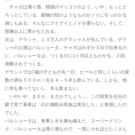
チャガは濁り酒。韓国のマッコリのよう。いや、もっとど
ろっとしている。穀物の殻のようなものがノドに引っかかる
感じもある。そんなにグイグイとノドを通らない。そして、
想像以上に胃がもたれる。
次は、デラシャ。１３万人のデラシャ人が住んでいる。デラ
シャのお酒はパルショータ。チャガはわずか３日で出来るの
に、パルショータは、つくるのに1ヶ月以上もかかる。２回、
発酵されてつくる。
デラシャでは7歳の子どもが丸一日、ビールと同じくらいの度
数の酒を５００ｍｌ缶を４～５本も飲んでいる。しかも、他
に何も食べてないし、水も飲まない。
いやいや、まさか、まさかでしょう…。この現実を自分の
眼で見て著者は「幻の酒飲み民族は実在した」と実感したの
でした。
パルショータは、食事と水を兼ね備えた、スーパードリン
ク。パルショータは濁り酒なので、一度にそれほどたくさん