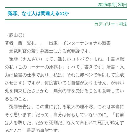
2025年4月30日
冤罪、なぜ人は間違えるのか
カテゴリー：
司法
（霧山昴）
著者 西 愛礼 、 出版 インターナショナル新書
元裁判官の若手弁護士による冤罪論です。
冤罪（えんざい）って、難しいコトバですよね。手書き派
の私（このコーナーの原稿も、すべて手書きです。清書・入
力は秘書の仕事であり、私は、それに赤ペンで添削して完成
させます）ですが、何度書いても自信がありません。か弱い
兎を拘束したさまから、無実の罪を受けることを意味してい
るとのこと。
冤罪被告は、この世における最大の理不尽。これは本当に
そう思います。だって、自分は何もしていないのに、「お前
は人を殺した。だから死刑だ」なんて言われて死刑が確定す
るなんて、最悪の事態です。