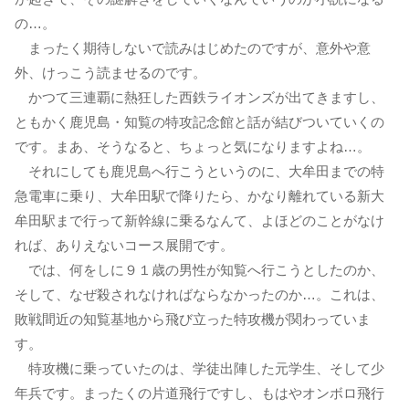
の…。
まったく期待しないで読みはじめたのですが、意外や意
外、けっこう読ませるのです。
かつて三連覇に熱狂した西鉄ライオンズが出てきますし、
ともかく鹿児島・知覧の特攻記念館と話が結びついていくの
です。まあ、そうなると、ちょっと気になりますよね…。
それにしても鹿児島へ行こうというのに、大牟田までの特
急電車に乗り、大牟田駅で降りたら、かなり離れている新大
牟田駅まで行って新幹線に乗るなんて、よほどのことがなけ
れば、ありえないコース展開です。
では、何をしに９１歳の男性が知覧へ行こうとしたのか、
そして、なぜ殺されなければならなかったのか…。これは、
敗戦間近の知覧基地から飛び立った特攻機が関わっていま
す。
特攻機に乗っていたのは、学徒出陣した元学生、そして少
年兵です。まったくの片道飛行ですし、もはやオンボロ飛行