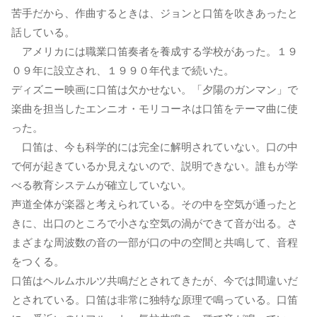
苦手だから、作曲するときは、ジョンと口笛を吹きあったと
話している。
アメリカには職業口笛奏者を養成する学校があった。１９
０９年に設立され、１９９０年代まで続いた。
ディズニー映画に口笛は欠かせない。「夕陽のガンマン」で
楽曲を担当したエンニオ・モリコーネは口笛をテーマ曲に使
った。
口笛は、今も科学的には完全に解明されていない。口の中
で何が起きているか見えないので、説明できない。誰もが学
べる教育システムが確立していない。
声道全体が楽器と考えられている。その中を空気が通ったと
きに、出口のところで小さな空気の渦ができて音が出る。さ
まざまな周波数の音の一部が口の中の空間と共鳴して、音程
をつくる。
口笛はヘルムホルツ共鳴だとされてきたが、今では間違いだ
とされている。口笛は非常に独特な原理で鳴っている。口笛