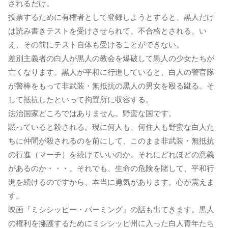
されるだけ。
投票するために有権者として登録しようとすると、黒人だけ
は読み書きテストを受けさせられて、不合格とされる。い
え、その前にテスト自体も受けることができない。
差別主義者の白人が黒人の教会を爆破して黒人の少女たちが
亡くなります。黒人が平和に行進していると、白人の警官隊
が警棒をもって非武装・無抵抗の黒人の男女を殴る蹴る。そ
して抵抗したといって拘置所に収容する。
法治国家どころではありません。野蛮な国です。
黙っていると殺される。現に何人も、何住人も野蛮な白人た
ちに仲間が殺されるのを前にして、このまま非武装・無抵抗
の行進（マーチ）を続けていいのか。それにどれほどの意義
があるのか・・・。それでも、生命の危険を賭して、平和行
進を続けるのですから、本当に勇気があります。心が震えま
す。
映画『ミシシッピー・バーミング』の話も出てきます。黒人
の権利を擁護するためにミシシッピ州に入った白人青年たち