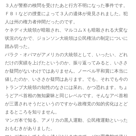
３人が警察の検問を受けたあと行方不明になった事件です。
ＦＢＩなどの捜査によって３人の遺体が発見されました。犯
人は州の権力者仲間だったのです。
ケネディ大統領が暗殺され、マルコムＸも暗殺される大変な
状況のなかで、ジョンソン大統領は公民権法の制定についに
踏み切った。
バラク・オバマがアメリカの大統領として、いったい、どれ
だけの実績を上げたというのか、振り返ってみると、いささ
か疑問がないわけではありません。ノーベル平和賞に本当に
値したのか、いささか疑問はあります。でも、それでも今の
トランプ大統領の知性のなさには呆れ、かつ恐れます。ちょ
うどアベ首相の無知蒙昧と同じレベルです。そんなアベ首相
が三選されそうだというのですから政権党の知的劣化はとど
まるところを知りません。
マンガ本で知る、アメリカの黒人運動、公民権運動といった
おもむきがありました。