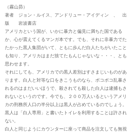
（霧山昴）
著者 ジョン・ルイス、アンドリュー・アイディン 、 出
版 岩波書店
アメリカという国が、いかに暴力と偏見に満ちた国である
か、心が震えてくるマンガ本です。でも、それに非暴力でた
たかった黒人集団がいて、ともに歩んだ白人たちがいたこと
も知り、アメリカはまだ捨てたもんじゃないな・・・、とも
思わせます。
それにしても、アメリカでの黒人差別はすさまじいものがあ
ります。白人と対等な口をきこうものなら、ボコボコ乱暴さ
れるのはまだいいほうで、殺されても殺した白人は逮捕もさ
れないというのです。今でも、２００万人いるというアメリ
カの刑務所人口の半分以上は黒人が占めているのでしょう。
黒人は「白人専用」と書いたトイレを利用することは許され
ない。
白人と同じようにカウンターに座って商品を注文しても無視