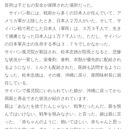
容所は子どもの安全が保障された場所だった。
サイパン島には、戦前から多くの日本人が住んでいて、ア
メリカ軍が上陸したとき、日本人２万人がいた。そして、サ
イパン戦で死亡した日本人（軍民）は、３万３千人で、生き
て捕虜となった日本人は１万７千人いた。ただし、サイパン
の日本軍兵士の生存する率は３．７％でしかなかった。
サイパン孤児院が新設され、松本忠徳が院長となると、悲惨
な状況が一変した。栄養剤、食料、衣類が優先的に配給され
るようになり、ミルクも配給された。医師も訪問するように
なった。松本忠徳は、その後、沖縄に戻り、座間味村長に就
任している。
サイパンで孤児院にいれられていた娘が、沖縄に戻ってから
両親と再会できた状況が紹介されています。
親は「あなたを捨てたんじゃない、戦争だったんだ。親を恨
んではいけない。戦争を恨みなさい」と言った。娘は親に言
った。「赤ちゃんのように、抱いてほしい。赤ちゃんと思っ