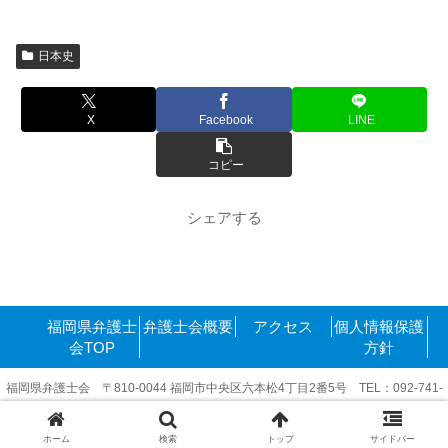
日本史
X
Facebook
LINE
コピー
シェアする
福岡県弁護士
弁護士会概要
アクセス
個人情報保護
会TOP
方針
福岡県弁護士会 〒810-0044 福岡市中央区六本松4丁目2番5号 TEL：092-741-
6416
Copyright©2011-2025 FukuokakenBengoshikai. All rights reserved.
ホーム
検索
トップ
サイドバー