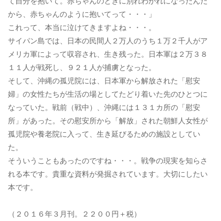
て自分を抱いて。赤ちゃんのときに別れわかれになったんだ
から、赤ちゃんのように抱いてって・・・」
これって、本当に泣けてきますよね・・・。
サイパン島では、日本の民間人２万人のうち１万２千人がア
メリカ軍によって収容され、生き残った。日本軍は２万３８
１１人が戦死し、９２１人が捕虜となった。
そして、沖縄の孤児院には、日本軍から解放された「慰安
婦」の女性たちが生活の場としてたどり着いた先のひとつに
なっていた。戦前（戦中）、沖縄には１３１カ所の「慰安
所」があった。その慰安所から「解放」された朝鮮人女性が
孤児院や養老院に入って、生き延びるための施設としてい
た。
そういうこともあったのですね・・・。戦争の現実を知らさ
れる本です。貴重な資料が発掘されています。大切にしたい
本です。
（２０１６年３月刊。２２００円＋税）