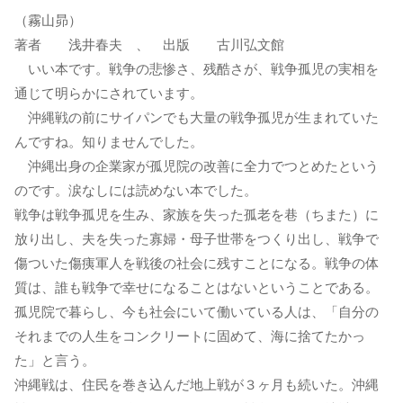
（霧山昴）
著者 浅井春夫 、 出版 古川弘文館
いい本です。戦争の悲惨さ、残酷さが、戦争孤児の実相を
通じて明らかにされています。
沖縄戦の前にサイパンでも大量の戦争孤児が生まれていた
んですね。知りませんでした。
沖縄出身の企業家が孤児院の改善に全力でつとめたという
のです。涙なしには読めない本でした。
戦争は戦争孤児を生み、家族を失った孤老を巷（ちまた）に
放り出し、夫を失った寡婦・母子世帯をつくり出し、戦争で
傷ついた傷痍軍人を戦後の社会に残すことになる。戦争の体
質は、誰も戦争で幸せになることはないということである。
孤児院で暮らし、今も社会にいて働いている人は、「自分の
それまでの人生をコンクリートに固めて、海に捨てたかっ
た」と言う。
沖縄戦は、住民を巻き込んだ地上戦が３ヶ月も続いた。沖縄