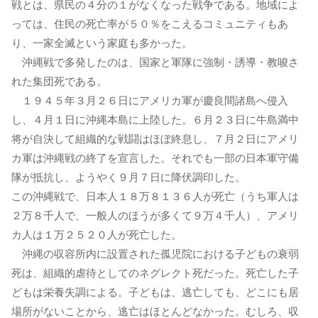
戦とは、県民の４分の１がなくなった戦争である。地域によ
っては、住民の死亡率が５０％をこえるコミュニティもあ
り、一家全滅という家庭も多かった。
沖縄戦で多発したのは、国家と軍隊に強制・誘導・教唆さ
れた集団死である。
１９４５年３月２６日にアメリカ軍が慶良間諸島へ侵入
し、４月１日に沖縄本島に上陸した。６月２３日に牛島満中
将が自決して組織的な戦闘はほぼ終息し、７月２日にアメリ
カ軍は沖縄戦の終了を宣言した。それでも一部の日本軍守備
隊が抵抗し、ようやく９月７日に降伏調印した。
この沖縄戦で、日本人１８万８１３６人が死亡（うち軍人は
２万８千人で、一般人のほうが多くて９万４千人）、アメリ
カ人は１万２５２０人が死亡した。
沖縄の収容所内に設置された孤児院における子どもの衰弱
死は、組織的虐待としてのネグレクト死だった。死亡した子
どもは栄養失調による。子どもは、逃亡しても、どこにも居
場所がないことから、逃亡はほとんどなかった。むしろ、収