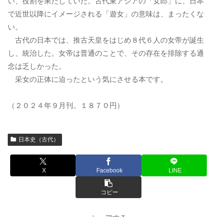
い、役割を果たしていた。古代東アジアの「女郎」に、日本
で近世以降にイメージされる「遊女」の意味は、まったくな
い。
古代の日本では、推古天皇をはじめ８代６人の女帝が誕生
し、統治した。女帝は普通のことで、その存在を排除する通
念は乏しかった。
采女の正体に迫ったという気にさせる本です。
（２０２４年９月刊。１８７０円）
日本史（古代）
X
Facebook
LINE
コピー