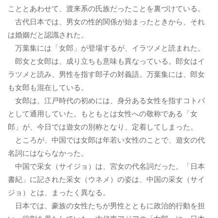
こととあわせて、渡来系の氏族だったことを裏づけている。
古代日本では、男女の性的関係が始まったときから、それ
は婚姻だと認識された。
万葉集には「女郎」が登場するが、イラツメと読まれた。
郎女と女郎は、成り立ちも意味も異なっている。郎女はイ
ラツメと読み、男性を指す郎子の対義語。万葉集には、郎女
も女郎も混在している。
女郎は、江戸時代の初めには、身分ある女性を指すコトバ
として通用していた。もともとは女性への敬称である「女
郎」が、今日では遊女の別称となり、定着してしまった。
ところが、中国では女郎は年若い女性のことで、遊女の代
名詞にはならなかった。
中国で采女（サイジョ）は、宮女の代名詞だった。「日本
書紀」に記された采女（ウネメ）の姿は、中国の采女（サイ
ジョ）とは、まったく異なる。
日本では、豪族の女性たちが男性とともに政治的行動を担