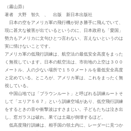
（霧山昴）
著者 大野 智久 、 出版 新日本出版社
日本の空をアメリカ軍の飛行機が好き勝手に飛んでいて、
現に甚大な被害が出ているというのに、日本政府も「愛国」
勢力もアメリカに文句ひとつ言わない、言えないというのは
実に情けないことです。
アメリカ軍の低飛行訓練は、航空法の最低安全高度をまった
く無視しています。日本の航空法は、市街地の上空は３００
メートル、人の少ない場所で１５０メートルを最低安全高度
と定めている。ところが、アメリカ軍は、これをまったく無
視している。
中国山地では「ブラウンルート」と呼ばれる訓練ルートそ
して「エリア５６７」という訓練空域があり、低空飛行訓練
をするときの音や衝撃波はすさまじい。子どもたちは泣き出
し、窓ガラスは破れ、果ては土蔵が倒壊するほど。
低高度飛行訓練は、相手国の領土内に、レーダーに見つか