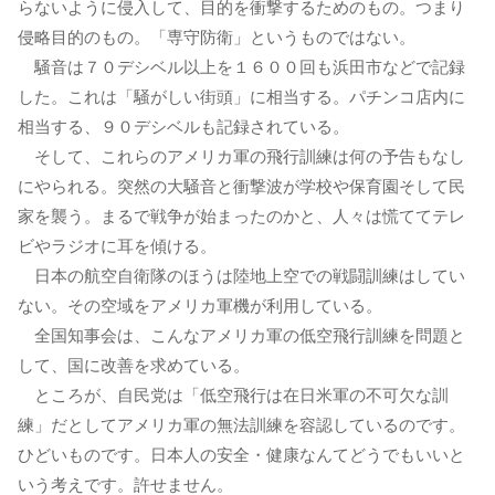
らないように侵入して、目的を衝撃するためのもの。つまり
侵略目的のもの。「専守防衛」というものではない。
騒音は７０デシベル以上を１６００回も浜田市などで記録
した。これは「騒がしい街頭」に相当する。パチンコ店内に
相当する、９０デシベルも記録されている。
そして、これらのアメリカ軍の飛行訓練は何の予告もなし
にやられる。突然の大騒音と衝撃波が学校や保育園そして民
家を襲う。まるで戦争が始まったのかと、人々は慌ててテレ
ビやラジオに耳を傾ける。
日本の航空自衛隊のほうは陸地上空での戦闘訓練はしてい
ない。その空域をアメリカ軍機が利用している。
全国知事会は、こんなアメリカ軍の低空飛行訓練を問題と
して、国に改善を求めている。
ところが、自民党は「低空飛行は在日米軍の不可欠な訓
練」だとしてアメリカ軍の無法訓練を容認しているのです。
ひどいものです。日本人の安全・健康なんてどうでもいいと
いう考えです。許せません。