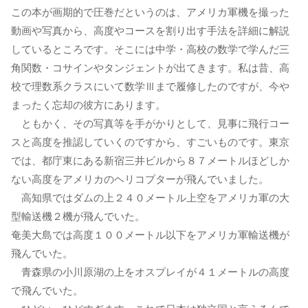
この本が画期的で圧巻だというのは、アメリカ軍機を撮った
動画や写真から、高度やコースを割り出す手法を詳細に解説
しているところです。そこには中学・高校の数学で学んだ三
角関数・コサインやタンジェントが出てきます。私は昔、高
校で理数系クラスにいて数学Ⅲまで履修したのですが、今や
まったく忘却の彼方にあります。
ともかく、その写真等を手がかりとして、見事に飛行コー
スと高度を推認していくのですから、すごいものです。東京
では、都庁東にある新宿三井ビルから８７メートルほどしか
ない高度をアメリカのヘリコプターが飛んでいました。
高知県ではダムの上２４０メートル上空をアメリカ軍の大
型輸送機２機が飛んでいた。
奄美大島では高度１００メートル以下をアメリカ軍輸送機が
飛んでいた。
青森県の小川原湖の上をオスプレイが４１メートルの高度
で飛んでいた。