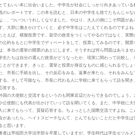
てもいい本に出会いました。中学生が社会にしっかり向きあっている
践のレポートです。この本を読むと、日本の中学生も捨てたもんじゃな
な…、ついついうれしくなりました。やはり、大人の側にこそ問題があ
す。大胆に働きかけていくと、必ず中学生はこたえてくれるのですよね
とえば、模擬投票です。架空の政党をつくってやるのではなく、実際
の公約をもとに中学生でディベートをして、投票してみるのです。開票
は、本当の選挙の開票のあとにします。そうすれば何ら問題はありませ
学生たちは自分の選んだ政党がどうなったか、現実に関わって比較し、
ことができます。きっと、選挙と投票が身近なものに感じられるでしょ
た、市長に手紙を出し、その反応をみる。返事が来たら、それをみんな
する。そして可能なら、市長に代わる人に学校に来てもらって話を聞き
応答する。
国の大使館と交流するというのも関東近辺だからできるのでしょう。
や公使館にも代表が出かけていって話を聞いてくる。また、中学校に大
人に来てもらって、質疑応答する。ちょっとした国際交流ですよね。こ
会があったら、ヘイトスピーチなんて、とんでもないことだと中学生は
ると思います。
者は早稲田大学法学部を卒業していますが、学生時代は学生セツルメ