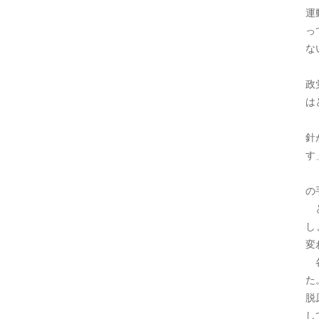
運
っ
な
「
政
は
「
針
す
「
の
ど
し
変
各
た
脱
し