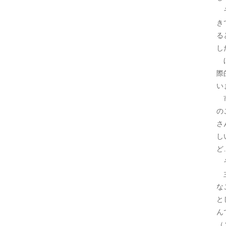
そ
き
る
し
ほ
際
い
市
の
さ
し
ど
そ
主
な
と
ん
（