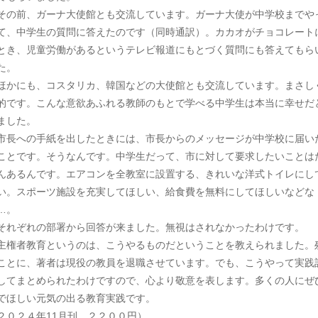
の前、ガーナ大使館とも交流しています。ガーナ大使が中学校までや
て、中学生の質問に答えたのです（同時通訳）。カカオがチョコレート
とき、児童労働があるというテレビ報道にもとづく質問にも答えてもら
た。
かにも、コスタリカ、韓国などの大使館とも交流しています。まさし
的です。こんな意欲あふれる教師のもとで学べる中学生は本当に幸せだ
ました。
長への手紙を出したときには、市長からのメッセージが中学校に届い
ことです。そうなんです。中学生だって、市に対して要求したいことは
んあるんです。エアコンを全教室に設置する、きれいな洋式トイレにし
い。スポーツ施設を充実してほしい、給食費を無料にしてほしいなどな
…。
れぞれの部署から回答が来ました。無視はされなかったわけです。
権者教育というのは、こうやるものだということを教えられました。
ことに、著者は現役の教員を退職させています。でも、こうやって実践
してまとめられたわけですので、心より敬意を表します。多くの人にぜ
でほしい元気の出る教育実践です。
２０２４年11月刊。２２００円）