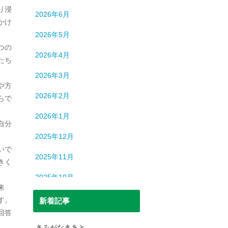
ロシア
13
り浸
2026年6月
中国
194
かけ
2026年5月
中東
9
つの
2026年4月
たち
中近東
9
2026年3月
人間
632
や方
2026年2月
らで
人間・脳
3
2026年1月
北朝鮮
1
自分
2025年12月
司法
699
いで
2025年11月
きく
宇宙
93
2025年10月
恐竜
20
来
2025年9月
す。
新着記事
日本史
69
回答
2025年8月
日本史（中世）
40
きみがなきあと