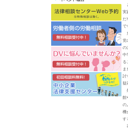
と
実
だ
で
た
党
の
中
る
ま
討
疑
外
館
の
機
す
著