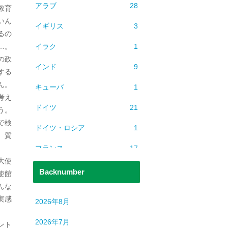
アラブ
28
教育
いん
イギリス
3
るの
イラク
1
…。
の政
インド
9
する
ん。
キューバ
1
考え
ドイツ
21
う。
で検
ドイツ・ロシア
1
、質
フランス
17
大使
ベトナム
2
Backnumber
使館
んな
ミャンマー
1
実感
2026年8月
ヨーロッパ
608
2026年7月
ント