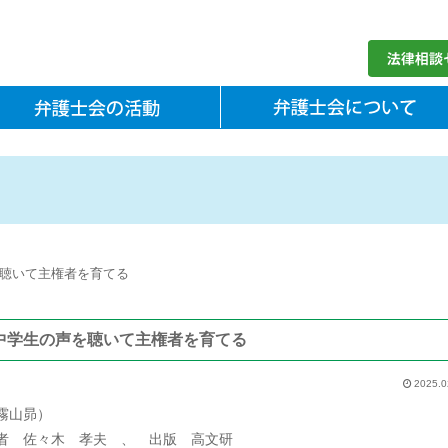
聴いて主権者を育てる
中学生の声を聴いて主権者を育てる
2025.0
霧山昴）
者 佐々木 孝夫 、 出版 高文研