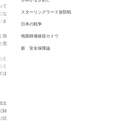
って
2025年7月
日本史（古代）
13
スターリングラード攻防戦
にな
2025年6月
いま
日本史（古代史）
83
日本の戦争
2025年5月
日本史（大正）
1
く国
地面師連絡役カトウ
2025年4月
と思
日本史（奈良）
7
新 安全保障論
2025年3月
日本史（室町）
10
たと
たく
2025年2月
日本史（平安）
61
てほ
2025年1月
日本史（戦前・戦中）
201
2024年12月
日本史（戦前）
93
2024年11月
残念
日本史（戦国）
157
記録
2024年10月
日本史（戦後）
167
ひ読
2024年9月
日本史(明治)
111