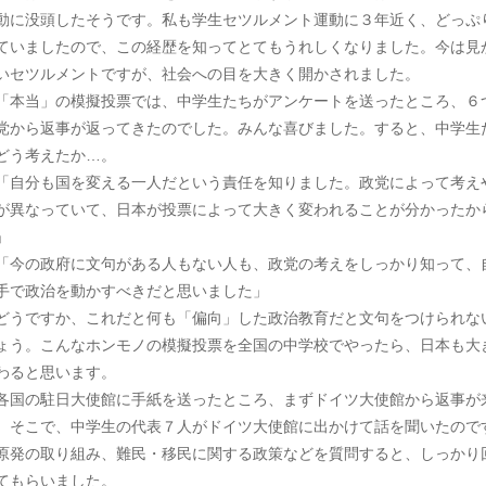
動に没頭したそうです。私も学生セツルメント運動に３年近く、どっぷ
ていましたので、この経歴を知ってとてもうれしくなりました。今は見
いセツルメントですが、社会への目を大きく開かされました。
本当」の模擬投票では、中学生たちがアンケートを送ったところ、６
党から返事が返ってきたのでした。みんな喜びました。すると、中学生
どう考えたか…。
自分も国を変える一人だという責任を知りました。政党によって考え
が異なっていて、日本が投票によって大きく変われることが分かったか
」
今の政府に文句がある人もない人も、政党の考えをしっかり知って、
手で政治を動かすべきだと思いました」
うですか、これだと何も「偏向」した政治教育だと文句をつけられな
ょう。こんなホンモノの模擬投票を全国の中学校でやったら、日本も大
わると思います。
国の駐日大使館に手紙を送ったところ、まずドイツ大使館から返事が
。そこで、中学生の代表７人がドイツ大使館に出かけて話を聞いたので
原発の取り組み、難民・移民に関する政策などを質問すると、しっかり
てもらいました。