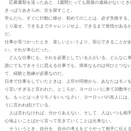
応募書類を送ったあと、1週間たっても面接の連絡がないとき
きっぱりあきらめ、次を探すこと。
学んだら、すぐに行動に移せ、初めてのことは、必ず失敗する
くり返せ。できるまでチャレンジせよ。できるまで覚悟がある
だ。
仕事が見つかったとき、楽しいというより、安心できることが
い。それが本心だった。
どんな仕事にも、それを必要としている人がいる。どんなに
誰にでもできそうに思える仕事でも、簡単なものは何ひとつな
て、経験と熟練が必要なのだ。
日本で仕事をしていたときは、上司や同僚から、あなたはモノ
り言いすぎると言われた。ところが、ヨーロッパに来て20数年
も、もっとはっきりモノをいいなさい、ヨーロッパの友人には
うに言われ続けている。
人は言わなければ、分かりあえない。そして、人はいつも相
心地よいことばかり言って生きていくことは出来ない。
そういうとき、自分を、自分の考えをどうやって相手に伝え