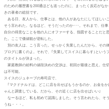
のための履歴書を200通ほども送ったのに、まったく反応がなか
きの著者の総括です。
ある日、友人から、仕事とは、他の人があなたにしてほしい
そう言われた。なるほど、そうだったのか･･･。それまで、仕事
自分の得意なことを他の人にオファーする、指図することだと
た。ここで価値観が逆転した。
別の友人は、こう言った。せっかく失業したんだから、その
ブログに書くのよ。それで、｢失業してスイスに暮らす｣という
のタイトルが決まった。
家庭教師の給料の値段決めの交渉は、初回が最後と思え。仕
は不可能。
スイスのジュネーブの寿司店で、
｢マクドナルドは、どこに店を出せばもうかるのか、お金をか
ゃんと調査している。だから、その近くに店を出せばいい｣
なーるほど、私も初めて認識しました。そう言われたら、そ
うね・・・。