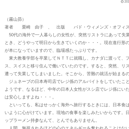
20
（霧山昴）
著者 栗崎 由子 、 出版 パド・ウィメンズ・オフィ
50代の海外で一人暮らしの女性が、突然リストラにあって失
とき、どうやって明日から生きていくのか・・・。現在進行形
が本になっていますので、臨場感たっぷりです。
東大教養学部を卒業してＮＴＴに就職し、カナダに渡って、
ス、スイスと移り住んで働いていたのです。すると、突然、リ
遭って失業してしまいました。そこから、苦難の就活が始まる
ジュネーブの日本寿司店でレジ係のアルバイトをしていたこ
ようです、なるほど、中年の日本人女性がスシ店でレジ係にい
は安心しますよね・・・。
といっても、私はせっかく海外へ旅行するときには、日本食
いように心がけています。現地の食事を楽しみたいからです。
ップラーメン持参なんて、とんでもありません。
人間、無視されるほどの心のエネルギーを奪われることはな