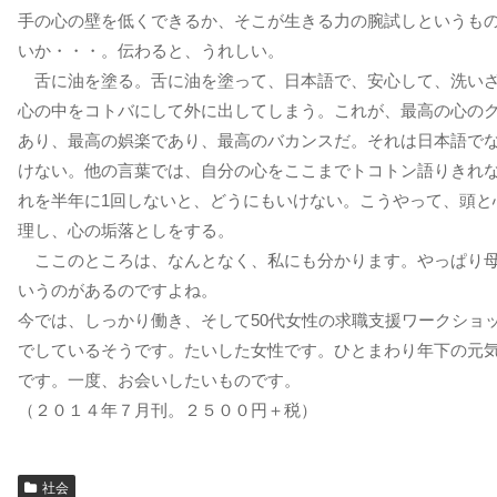
手の心の壁を低くできるか、そこが生きる力の腕試しというも
いか・・・。伝わると、うれしい。
舌に油を塗る。舌に油を塗って、日本語で、安心して、洗い
心の中をコトバにして外に出してしまう。これが、最高の心の
あり、最高の娯楽であり、最高のバカンスだ。それは日本語で
けない。他の言葉では、自分の心をここまでトコトン語りきれ
れを半年に1回しないと、どうにもいけない。こうやって、頭と
理し、心の垢落としをする。
ここのところは、なんとなく、私にも分かります。やっぱり
いうのがあるのですよね。
今では、しっかり働き、そして50代女性の求職支援ワークショ
でしているそうです。たいした女性です。ひとまわり年下の元
です。一度、お会いしたいものです。
（２０１４年７月刊。２５００円＋税）
社会