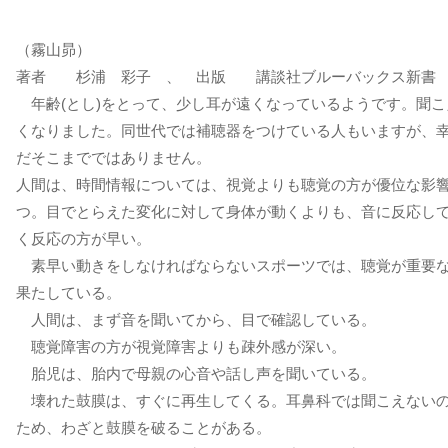
（霧山昴）
著者 杉浦 彩子 、 出版 講談社ブルーバックス新書
年齢(とし)をとって、少し耳が遠くなっているようです。聞こ
くなりました。同世代では補聴器をつけている人もいますが、
だそこまでではありません。
人間は、時間情報については、視覚よりも聴覚の方が優位な影
つ。目でとらえた変化に対して身体が動くよりも、音に反応し
く反応の方が早い。
素早い動きをしなければならないスポーツでは、聴覚が重要
果たしている。
人間は、まず音を聞いてから、目で確認している。
聴覚障害の方が視覚障害よりも疎外感が深い。
胎児は、胎内で母親の心音や話し声を聞いている。
壊れた鼓膜は、すぐに再生してくる。耳鼻科では聞こえない
ため、わざと鼓膜を破ることがある。