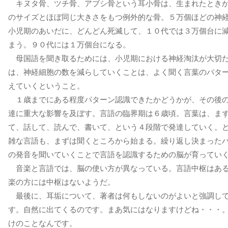
キヌタ骨、ツチ骨、アブシ骨という耳小骨は、生まれたとき
のサイズとほぼ同じ大きさをもつ例外的な骨。５万個ほどの神
小児期のあいだに、どんどん死滅して、１０代では３万個台に
まう。９０代には１万個台になる。
母国語を聞き取るためには、小児期における神経淘汰が大切
は、神経細胞の数を減らしていくことは、よく聞く言葉のパタ
えていくということ。
１歳までにある程度パターン認識できたかどうかが、その後
達に重大な影響を及ぼす。言語の臨界期は６歳頃。言葉は、ま
て、話して、読んで、書いて、という４段階で発達していく。
雑な言語も、まずは聞くところから始まる。繰り返し決まった
の発音を聞いていくことで言語を認識するための脳が育ってい
音楽と言語では、脳の使い方が異なっている。言語中枢はあ
楽の方には中枢はないようだ。
最後に、耳垢について、著者は何もしないのがよいと強調し
す。自然に出てくるのです。まあ気にはなりますけどね・・・
けのことなんです。