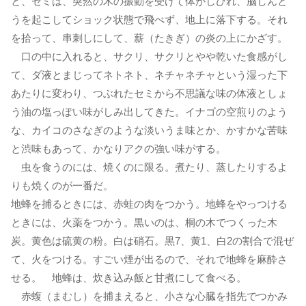
と、セミは、突然の木の振動を受けて体がしびれ、脳しんと
うを起こしてショック状態で飛べず、地上に落下する。それ
を拾って、串刺しにして、薪（たきぎ）の炎の上にかざす。
口の中に入れると、サクリ、サクリとやや乾いた食感がし
て、ダ液とまじってネトネト、ネチャネチャという湿った下
あたりに変わり、つぶれたセミから不思議な味の体液としょ
う油の塩っぽい味がしみ出してきた。イナゴの空煎りのよう
な、カイコのさなぎのような淡いうま味とか、かすかな苦味
と渋味もあって、かなりアクの強い味がする。
虫を食うのには、焼くのに限る。煮たり、蒸したりするよ
りも焼くのが一番だ。
地蜂を捕るときには、赤蛙の肉をつかう。地蜂をやっつける
ときには、火薬をつかう。黒いのは、桐の木でつくった木
炭。黄色は硫黄の粉。白は硝石。黒7、黄1、白2の割合で混ぜ
て、火をつける。すごい煙が出るので、それで地蜂を麻酔さ
せる。 地蜂は、炊き込み飯と甘煮にして食べる。
赤蝮（まむし）を捕まえると、小さな心臓を指先でつかみ