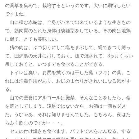
の薬草を集めて、栽培するというのです。大いに期待したい
ですよね。
山に棲む赤蛇は、全身がバネで出来ているような生きもの
で、筋肉質のとれた身体は紡錘型をしている。その肉は地鶏
に似て、とても美味しい。
猪の肉は、ぶつ切りにして塩をまぶして、縄できつく縛っ
て、囲炉裏の天井に吊しておく。煙で燻されて、3ヵ月くらい
吊しておくと、いつまでも食べることができる。
トイレは臭い。お尻を拭くのは干した蕗（フキ）の葉。こ
れには消毒作用があり、お尻のまわりがきれいになる気がす
る。
山での昼食にアルコールは厳禁。そんなことをしたら、命
を落としてしまう。遠足ではないから、お酒は一滴もダメ
だ。うひゃあ、それは知りませんでした。もちろん、夜はた
らふく飲むのですが・・・。
セミの付け焼きも食べます。バットで木をぶん殴る。する