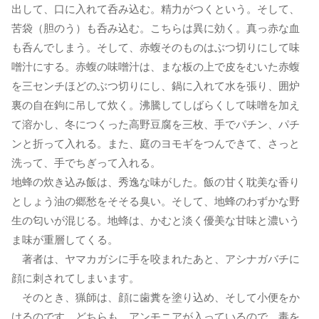
出して、口に入れて呑み込む。精力がつくという。そして、
苦袋（胆のう）も呑み込む。こちらは異に効く。真っ赤な血
も呑んでしまう。そして、赤蝮そのものはぶつ切りにして味
噌汁にする。赤蝮の味噌汁は、まな板の上で皮をむいた赤蝮
を三センチほどのぶつ切りにし、鍋に入れて水を張り、囲炉
裏の自在鉤に吊して炊く。沸騰してしばらくして味噌を加え
て溶かし、冬につくった高野豆腐を三枚、手でパチン、パチ
ンと折って入れる。また、庭のヨモギをつんできて、さっと
洗って、手でちぎって入れる。
地蜂の炊き込み飯は、秀逸な味がした。飯の甘く耽美な香り
としょう油の郷愁をそそる臭い。そして、地蜂のわずかな野
生の匂いが混じる。地蜂は、かむと淡く優美な甘味と濃いう
ま味が重層してくる。
著者は、ヤマカガシに手を咬まれたあと、アシナガバチに
顔に刺されてしまいます。
そのとき、猟師は、顔に歯糞を塗り込め、そして小便をか
けるのです。どちらも、アンモニアが入っているので、毒を