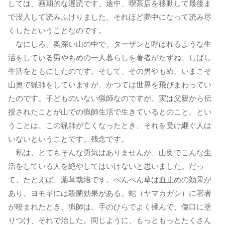
しては、画期的な遅読です。途中、喫茶店を移動して最後ま
で没入して読みふけりました。それほど夢中になって読み尽
くしたということなのです。
なにしろ、奥深い山の中で、ターザンと呼ばれるような生
活をしている男やもめの一人暮らしを著者がたずね、しばし
生活をともにしたのです。そして、その男やもめ、いまこそ
山奥で猟師をしていますが、かつては世界を飛びまわってい
たのです。子どものいない猟師なのですが、実は父親から伝
授されたことが山での猟師生活で生きているとのこと。とい
うことは、この猟師が亡くなったとき、それを受け継ぐ人は
いないということです。残念です。
私は、とてもそんな勇気はありませんが、山奥でこんな生
活をしている人を絶やしてはいけないと思いました。だっ
て、たとえば、薬草栽培です。ぺんぺん草は血止めの効果が
あり、ヨモギには殺菌効果がある。蛇（ヤマカガシ）に著者
が咬まれたとき、猟師は、手のひらでよく揉んで、傷口に塗
りつけ、それで治した。同じように、もっともっとたくさん