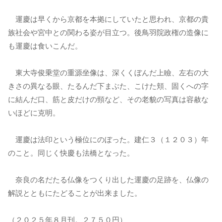
運慶は早くから京都を本拠にしていたと思われ、京都の貴
族社会や宮中との関わる姿が目立つ。後鳥羽院政権の造像に
も運慶は食いこんだ。
東大寺俊乗堂の重源坐像は、深くくぼんだ上瞼、左右の大
きさの異なる眼、たるんだ下まぶた、こけた頬、固くへの字
に結んだ口、筋と皮だけの頸など、その老貌の写真は容赦な
いほどに克明。
運慶は法印という極位にのぼった。建仁３（１２０３）年
のこと。同じく快慶も法橋となった。
奈良の名だたる仏像をつくり出した運慶の足跡を、仏像の
解説とともにたどることが出来ました。
（２０２５年８月刊。２７５０円）