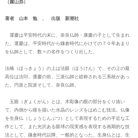
（霧山昴）
著者 山本 勉 、 出版 新潮社
運慶は平安時代の末に、奈良仏師・康慶の子として生まれ
た。運慶は、平安時代から鎌倉時代にかけての７０年あまり
を仏師として、数々の名作をつくり出した。
法橋（ほっきょう）の上は法眼（ほうけん）で、その上の最
高位は法印。運慶の前、三派仏師と総称される三系統があっ
た。円派と院派そして、奈良仏師。
玉眼（ぎょくがん）とは、木彫像の眼の部分をくり抜い
て、内側から瞳を描いた水晶のレンズをはめこむ技法。仏像
を生身仏（しょうじんぶつ）として表現するための手近な工
作として、また光沢ある眼球の現実感を表現する画期的な技
法として、鎌倉時代以降、一般的となった。生身仏とは、生