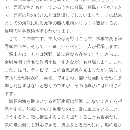
で、元軍がもたもたしているうちに台風（神風）が吹いてき
て、元軍の船のほとんどは沈没してしまいました。その結果
としての海底に眠る元軍の船の遺構をじっくり観察すると、
当時の科学技術水準も分かります。
さて、この本です。主人公は河野（こうの）水軍である河
野家の当主。そして、一遍（いっぺん）上人が登場します。
一遍上人は、もとは河野一族に連なる存在でした。さらに、
合戦屏開で有名な竹﨑季長（すえなが）も登場します。これ
また、先日、テレビで、この合戦屏風を見ましたが、実にリ
アルな合戦状況の「再現」ですよね。描いた画師が合戦に参
加したはずはないと思うのですが、その迫真さには圧倒され
ます。
瀬戸内海を拠点とする河野水軍は船戦（ふないくさ）を得
意とする。船戦において重要なのは、常に風上をとること。
そうすると、敵に接近することも退却することも容易だし、
矢の飛距離にも対応できる。風上をとるためには、船の速さ