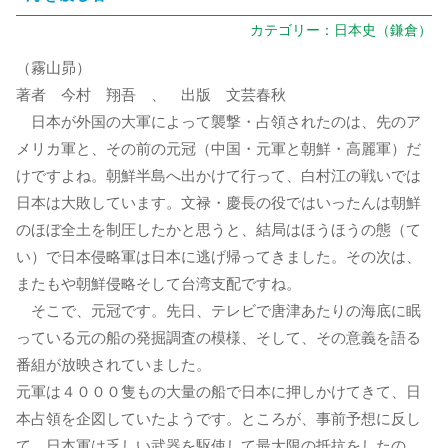
カテゴリー：
日本史（鎌倉）
（霧山昴）
著者 今村 翔吾 、 出版 文芸春秋
日本が外国の大軍によって襲撃・占領されたのは、先のア
メリカ軍と、その前の元冠（中国・元軍と朝鮮・高麗軍）だ
けですよね。朝鮮半島へ出かけて行って、白村江の戦いでは
日本は大敗しています。文禄・慶長の役ではいったんは朝鮮
のほぼ全土を制圧したかと思うと、結局はほうほうの態（て
い）で日本侵略軍は日本に逃げ帰ってきました。その次は、
またもや朝鮮侵略そして台湾支配ですね。
そこで、元冠です。先日、テレビで唐津あたりの海底に眠
っている元の船の発掘調査の模様、そして、その意義を語る
番組が放映されていました。
元軍は４０００隻もの大量の船で日本に押しかけてきて、日
本占領を企図していたようです。ところが、事前予想に反し
て、日本軍は乏しい武器を駆使して最大限の抵抗をしたの