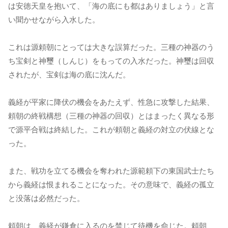
は安徳天皇を抱いて、「海の底にも都はありましょう」と言
い聞かせながら入水した。
これは源頼朝にとっては大きな誤算だった。三種の神器のう
ち宝剣と神璽（しんじ）をもっての入水だった。神璽は回収
されたが、宝剣は海の底に沈んだ。
義経が平家に降伏の機会をあたえず、性急に攻撃した結果、
頼朝の終戦構想（三種の神器の回収）とはまったく異なる形
で源平合戦は終結した。これが頼朝と義経の対立の伏線とな
った。
また、戦功を立てる機会を奪われた源範頼下の東国武士たち
から義経は恨まれることになった。その意味で、義経の孤立
と没落は必然だった。
頼朝は、義経が鎌倉に入るのを禁じて待機を命じた。頼朝