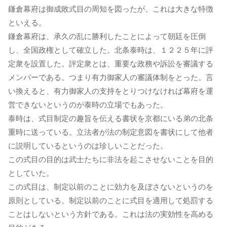
鎌倉幕府は御成敗式目の周知を図ったが、これは大きな特徴
といえる。
鎌倉幕府は、承久の乱に勝利したことによって朝廷を圧倒
し、全国政権として確立した。北条泰時は、１２２５年に評
定衆を設置した。評定衆とは、重要な政務や訴訟を審議する
メンバーである。つまり有力御家人の審議体制をとった。言
い換えると、有力御家人の支持をとりつけなければ幕府を運
営できないというのが泰時の立場でもあった。
泰時は、式目制定の趣旨を伝える書状を京都にいる弟の北条
重時に送っている。立法者が法の制定意図を書状にして他者
に説明しているというのは珍しいことだった。
この式目の目的は武士たちに非法を起こさせないことを目的
としていた。
この式目は、制定以前のことに効力を及ぼさないというのを
原則としている。制定以前のことに式目を適用して処罰する
ことはしないという方針である。これは法の実効性を高める