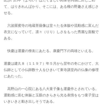
毘沙門の甲（よろい）はたくましい肉体を内側に封じこめ
て、はりきれんばかり。そこには、ある種の野趣さえ感じさ
せる。
六波羅蜜寺の地蔵菩薩像は堂々たる体軀や流動感に富んだ
衣文になっていて、凛々（りり）しさをもった秀麗な面貌で
ある。
快慶は運慶の僚友にあたる。康慶門下の両雄といえる。
運慶は建久８（１１９７）年５月から翌年の冬にかけて、大
仏師として小仏師数十人をひきいて東寺講堂内の仏像の修理
にあたった。
高野山の一心院にある八大童子像も運慶作とされている。
運動感に富む体軀と玉眼のきらきら光る表情をもつ童子堂は
いきいきと動き出しそうである。