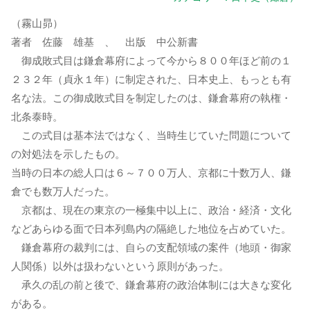
（霧山昴）
著者 佐藤 雄基 、 出版 中公新書
御成敗式目は鎌倉幕府によって今から８００年ほど前の１
２３２年（貞永１年）に制定された、日本史上、もっとも有
名な法。この御成敗式目を制定したのは、鎌倉幕府の執権・
北条泰時。
この式目は基本法ではなく、当時生じていた問題について
の対処法を示したもの。
当時の日本の総人口は６～７００万人、京都に十数万人、鎌
倉でも数万人だった。
京都は、現在の東京の一極集中以上に、政治・経済・文化
などあらゆる面で日本列島内の隔絶した地位を占めていた。
鎌倉幕府の裁判には、自らの支配領域の案件（地頭・御家
人関係）以外は扱わないという原則があった。
承久の乱の前と後で、鎌倉幕府の政治体制には大きな変化
がある。