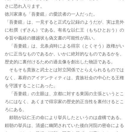
さに恐れ入ります。
徳川家康も「吾妻鏡」の愛読者の一人だった。
「吾妻鏡」は、一見すると正式な記録のようだが、実は意外
に杜撰（ずさん）である。有名な以仁王（もちひとおう）の
令旨や義経の腰越状も偽文書の可能性が高い。
「吾妻鏡」は、北条貞時による得宗（とくそう）政権がい
かに正当なものであるか、いかに絶対的なものであるかを、
歴史的に裏付けるための過去像を創出した物語である。
そもそも貴族と武士とは対立関係でとらえられるものでは
なく、幕府のアイデンティティは、貴族社会の中心たる王権
を守護することにあった。
「吾妻鏡」の主眼は、京都に対する東国の主張というとこ
ろにはなく、あくまで得宗家の歴史的正当性を裏付けるとこ
ろにある。
頼朝が以仁王の命により挙兵したというのは虚構である。
頼朝の挙兵は、清盛に幽閉されていた後白河院の密命による