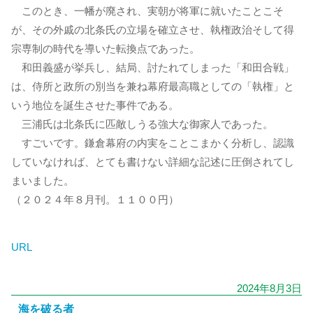
このとき、一幡が廃され、実朝が将軍に就いたことこそ
が、その外戚の北条氏の立場を確立させ、執権政治そして得
宗専制の時代を導いた転換点であった。
和田義盛が挙兵し、結局、討たれてしまった「和田合戦」
は、侍所と政所の別当を兼ね幕府最高職としての「執権」と
いう地位を誕生させた事件である。
三浦氏は北条氏に匹敵しうる強大な御家人であった。
すごいです。鎌倉幕府の内実をことこまかく分析し、認識
していなければ、とても書けない詳細な記述に圧倒されてし
まいました。
（２０２４年８月刊。１１００円）
URL
2024年8月3日
海を破る者