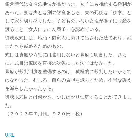
鎌倉時代は女性の地位が高かった。女子にも相続する権利が
あった。妻は夫とは別の財産をもち、夫の死後は「後家」と
して家を切り盛りした。子どものいない女性が養子に財産を
譲ること（女人にょにん養子）を認めている。
御成敗式目は、地頭・御家人に向けて出された法であり、武
士たちを戒めるためのもの。
式目は貴族や寺社には適用しないと幕府も明言した。さら
に、式目は庶民を直接の対象にした法ではなかった。
幕府が裁判制度を整備するのは、積極的に裁判したいからで
はなかった。むしろ、自らの負担を減らすため、不当な訴え
を減らしたかったから。
御成敗式目とは何かを、少しばかり理解することができまし
た。
（２０２３年７月刊。９２０円＋税）
URL