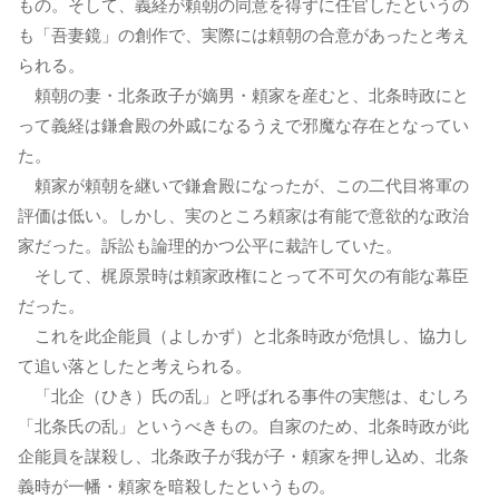
もの。そして、義経が頼朝の同意を得ずに任官したというの
も「吾妻鏡」の創作で、実際には頼朝の合意があったと考え
られる。
頼朝の妻・北条政子が嫡男・頼家を産むと、北条時政にと
って義経は鎌倉殿の外戚になるうえで邪魔な存在となってい
た。
頼家が頼朝を継いで鎌倉殿になったが、この二代目将軍の
評価は低い。しかし、実のところ頼家は有能で意欲的な政治
家だった。訴訟も論理的かつ公平に裁許していた。
そして、梶原景時は頼家政権にとって不可欠の有能な幕臣
だった。
これを此企能員（よしかず）と北条時政が危惧し、協力し
て追い落としたと考えられる。
「北企（ひき）氏の乱」と呼ばれる事件の実態は、むしろ
「北条氏の乱」というべきもの。自家のため、北条時政が此
企能員を謀殺し、北条政子が我が子・頼家を押し込め、北条
義時が一幡・頼家を暗殺したというもの。