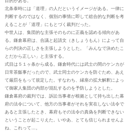
目的がある。
北条泰時には「道理」の人だというイメージがある。一律に
判断するのではなく、個別の事情に即して総合的な判断を考
えることが「道理」にもとづく裁判だった。
中世人は、集団的な主張そのものに正義を認める傾向があ
る。鎌倉幕府は、合議と起請文（きしょうもん）によって自
らの判決の正しさを主張しようとした。「みんなで決めたこ
とだから正しい」と主張する。
式目は５１ヶ条から成る。鎌倉時代には武士の間のケンカが
日常茶飯事だったので、武士同士のケンカを防ぐため、あえ
て厳罰をもって規定した。すなわち、縁座の拡大解釈によっ
て御家人集団の内部が混乱するのを予防しようとした。
鎌倉幕府の裁判では、訴訟当事者が根拠として持ち出した幕
府の法令について、他方の当事者がそれを実在しない法令で
あると主張したとき、幕府もその法令の真偽を判断できない
ということが起こりえた。いやあ、とても信じられませんよ
ね、これって…。