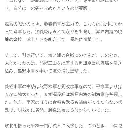
合致しない。源義経は「ひよどりごえ」を多田行綱にまか
せ、自分は一の谷を攻めたというのが実際。
屋島の戦いのとき、源範頼軍が主力で、こちらは九州に向か
って進軍した。源義経は遅れて京都を出発し、瀬戸内海の現
地の豪族、武士たちを統合して、屋島に進撃した。
そして、引き続いて、壇ノ浦の合戦にのぞんだ。このとき、
大きかったのは、熊野三山を統率する田辺別当の湛増を引き
込み、熊野水軍を率いて壇の浦に進撃した。
義経水軍の中核は熊野水軍と阿波水軍なので、平家軍よりは
るかに強大だった。まず源義経は瀬戸内海の制海権を掌握し
た。他方、平家のほうは食料も武器も補給がままならない状
況で、明らかに劣勢。勝負は始まる前からついていた。
敗北を悟った平家一門は次々に入水した。このとき、二位尼