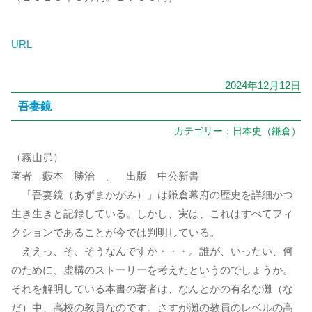
URL
2024年12月12日
吾妻鏡
カテゴリー：
日本史（鎌倉）
（霧山昴）
著者 藪本 勝治 、 出版 中公新書
「吾妻鏡（あずまかがみ）」は鎌倉幕府の歴史を詳細かつ
生き生きと記録している。しかし、実は、これはすべてフィ
クションであることが今では判明している。
ええっ、そ、そうなんですか・・・。誰が、いったい、何
のために、虚構のストーリーを考えたというのでしょうか。
それを解明している本書の著者は、なんとかの有名な灘（な
だ）中、高校の教員なのです。さすが灘の教員のレベルの高