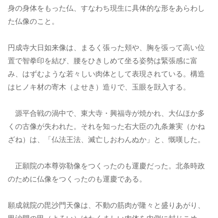
身の身体をもった仏、すなわち現生に具体的な形をあらわし
た仏像のこと。
円成寺大日如来像は、まるく張った頬や、胸を張って高い位
置で智拳印を結び、腰をひきしめて坐る姿勢は緊張感に富
み、はずむような若々しい肉体として表現されている。構造
はヒノキ材の寄木（よせき）造りで、玉眼を獃入する。
源平合戦の渦中で、東大寺・興福寺が焼かれ、大仏ほか多
くの古像が失われた。それを知った右大臣の九条兼実（かね
ざね）は、「仏法王法、滅亡しおわんぬか」と、慨嘆した。
正願院の本尊弥勒像をつくったのも運慶だった。北条時政
のために仏像をつくったのも運慶である。
願成就院の毘沙門天像は、不動の筋肉が隆々と盛りあがり、