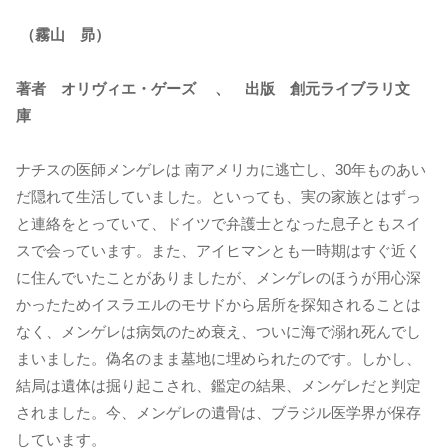
（霧山 昴）
著者 オリヴィエ・ゲーズ 、 出版 創元ライブラリ文
庫
ナチスの医師メンゲレは 南アメリカに逃亡し、30年ものあい
だ隠れて生活していました。といっても、実の家族とはずっ
と連絡をとっていて、ドイツで弁護士となった息子ともスイ
スで会っています。また、アイヒマンとも一時期はすぐ近く
に住んでいたことがありましたが、メンゲレのほうが用心深
かったためイスラエルのモサドから居所を探知されることは
なく、メンゲレは病気のため衰え、ついに海で溺れ死んでし
まいました。偽名のまま墓地に埋められたのです。しかし、
結局は遺体は掘り起こされ、鑑定の結果、メンゲレだと判定
されました。今、メンゲレの遺骨は、ブラジル医学界が保存
しています。