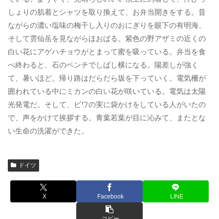
しょりの肌着とシャツを取り換えて、お弁当開きをする。昔
ながらの濃い塩味の梅干し入りのおにぎりを眼下の有明海、
そして雲仙岳を見ながらほおばる。紫色の野アザミの近くの
白い花にアゲハチョウがとまって蜜を吸っている。弁当を食
べ終わると、石のベンチでしばし横になる。陽差しが強く
て、暑いほど。帰り路はだらだら坂を下っていく。電気柵が
囲われている中にミカンの白い花が咲いている。電気は太陽
光発電だ。そして、ビワの実に袋かけをしている人がいたの
で、声をかけて挨拶する。青葉若葉が目に沁みて、またとな
い生命の洗濯ができた。
ドイツ
X
Facebook
LINE
コピー