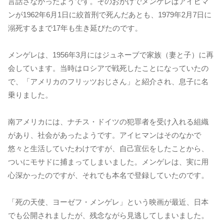
言話さなかったようです。そのおかげでメンゲレはアイヒマ
ンが1962年6月1日に絞首刑で死んだあとも、1979年2月7日に
溺死するまで17年も生き延びたのです。
メンゲレは、1956年3月にはジュネーブで家族（妻と子）に再
会しています。当時はロシアで戦死したことになっていたの
で、「アメリカのフリッツおじさん」と紹介され、息子に名
乗りました。
南アメリカには、ナチス・ドイツの犯罪者を受け入れる組織
があり、社会があったようです。アイヒマンはそのなかで
悠々と生活していたわけですが、自己宣伝をしたことから、
ついにモサドに捕まってしまいました。メンゲレは、実に用
心深かったのですが、それでも本名で登録していたのです。
「死の天使、ヨーゼフ・メンゲレ」という映画が最近、日本
でも公開されましたが、残念ながら見逃してしまいました。