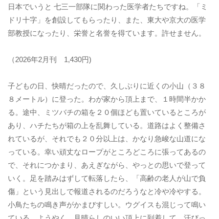
日本でいうと 七三一部隊に関わった医学者たちですね。「ミ
ドリ十字」を創設してもらったり、また、東大や京大の医学
部教授になったり、栄誉と名誉を得ています。許せません。
（2026年2月刊 1,430円)
子どもの日、快晴だったので、久しぶりに近くの小山（３８
８メートル）に登った。わが家から頂上まで、１時間半かか
る。途中、ミツバチの箱を２０個ほども置いているところが
あり、ハチたちが箱の上を乱舞している。道路はよく整備さ
れているが、それでも２０分以上は、かなり急峻な山道にな
っている。幸い頑丈なロープがところどころに張ってあるの
で、それにつかまり、あえぎながら、やっとの思いで登って
いく。足を踏みはずして転落したら、「高齢の老人が山で負
傷」という見出しで報道されるのだろうなと冷や冷やする。
小鳥たちの鳴き声がかまびすしい。ウグイスも混じって鳴い
ている。ようやく、見晴らしのいい頂上に到着して、汗びっ