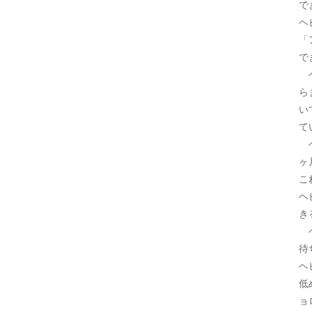
で
ヘ
「
で
ヘ
ら
い
て
ヘ
ヶ
こ
ヘ
き
ヘ
待
ヘ
低
ョ