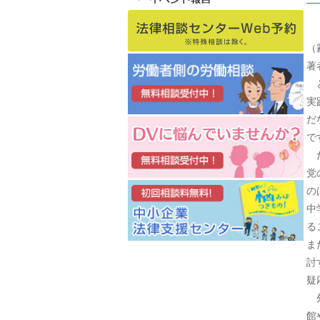
（
著
と
実
だ
で
た
党
の
中
る
ま
討
疑
外
館