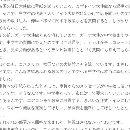
国の駐日大使館に手紙を送ったところ、まずドイツ大使館から返事が
。そこで、中学生の代表７人がドイツ大使館に出かけて話を聞いたので
原発の取り組み、難民・移民に関する政策などを質問すると、しっかり
てもらいました。
の前、ガーナ大使館とも交流しています。ガーナ大使が中学校までや
て、中学生の質問に答えたのです（同時通訳）。カカオがチョコレート
とき、児童労働があるというテレビ報道にもとづく質問にも答えてもら
た。
かにも、コスタリカ、韓国などの大使館とも交流しています。まさし
的です。こんな意欲あふれる教師のもとで学べる中学生は本当に幸せだ
ました。
長への手紙を出したときには、市長からのメッセージが中学校に届い
ことです。そうなんです。中学生だって、市に対して要求したいことは
んあるんです。エアコンを全教室に設置する、きれいな洋式トイレにし
い。スポーツ施設を充実してほしい、給食費を無料にしてほしいなどな
…。
れぞれの部署から回答が来ました。無視はされなかったわけです。
権者教育というのは、こうやるものだということを教えられました。