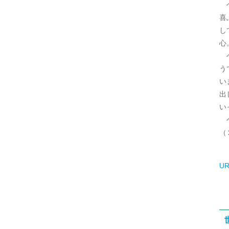
ヘ
喜
し
心
ヘ
う
い
出
い
ヘ
（
UR