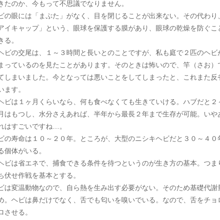
きたのか、今もって不思議でなりません。
ビの眼には「まぶた」がなく、目を閉じることが出来ない。その代わり
アイキャップ」という、眼球を保護する膜があり、眼球の乾燥を防ぐこ
きる。
ビの交尾は、１～３時間と長いとのことですが、私も庭で２匹のヘビ
まっているのを見たことがあります。そのときは怖いので、竿（さお）
てしまいました。今となっては悪いことをしてしまったと、これまた反
います。
ビは１ヶ月くらいなら、何も食べなくても生きていける。ハブだと２
月はもつし、水分さえあれば、半年から最長２年まで生存が可能。いや
れはすごいですね…。
ビの寿命は１０～２０年。ところが、大型のニシキヘビだと３０～４０
る個体がいる。
ビは省エネで、捕食できる条件を待つというのが生き方の基本。つま
ち伏せ作戦を基本とする。
ビは変温動物なので、自ら熱を生み出す必要がない。そのため基礎代謝
め。ヘビは鼻だけでなく、舌でも匂いを嗅いでいる。なので、舌をチョ
ロさせる。