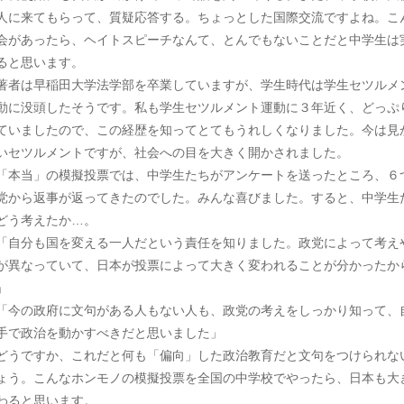
人に来てもらって、質疑応答する。ちょっとした国際交流ですよね。こ
会があったら、ヘイトスピーチなんて、とんでもないことだと中学生は
ると思います。
者は早稲田大学法学部を卒業していますが、学生時代は学生セツルメ
動に没頭したそうです。私も学生セツルメント運動に３年近く、どっぷ
ていましたので、この経歴を知ってとてもうれしくなりました。今は見
いセツルメントですが、社会への目を大きく開かされました。
本当」の模擬投票では、中学生たちがアンケートを送ったところ、６
党から返事が返ってきたのでした。みんな喜びました。すると、中学生
どう考えたか…。
自分も国を変える一人だという責任を知りました。政党によって考え
が異なっていて、日本が投票によって大きく変われることが分かったか
」
今の政府に文句がある人もない人も、政党の考えをしっかり知って、
手で政治を動かすべきだと思いました」
うですか、これだと何も「偏向」した政治教育だと文句をつけられな
ょう。こんなホンモノの模擬投票を全国の中学校でやったら、日本も大
わると思います。