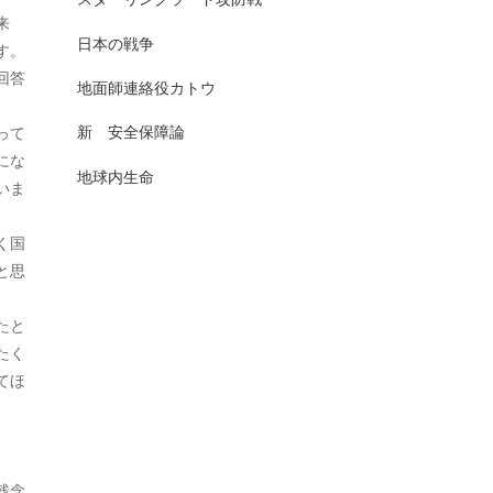
2025年7月
来
日本史（古代）
13
日本の戦争
す。
2025年6月
回答
日本史（古代史）
83
地面師連絡役カトウ
2025年5月
日本史（大正）
1
新 安全保障論
って
2025年4月
にな
日本史（奈良）
7
地球内生命
いま
2025年3月
日本史（室町）
10
2025年2月
く国
日本史（平安）
61
と思
2025年1月
日本史（戦前・戦中）
201
たと
2024年12月
日本史（戦前）
93
たく
2024年11月
てほ
日本史（戦国）
157
2024年10月
日本史（戦後）
167
2024年9月
日本史(明治)
111
残念