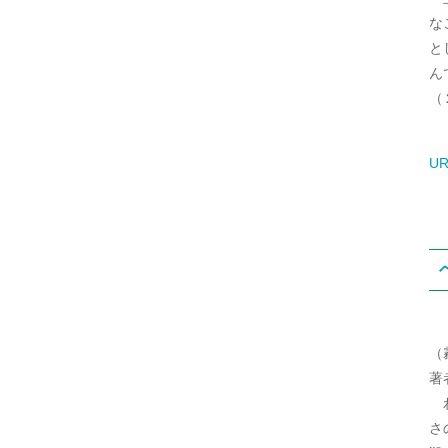
な
と
ん
（
UR
（
著
わ
さ