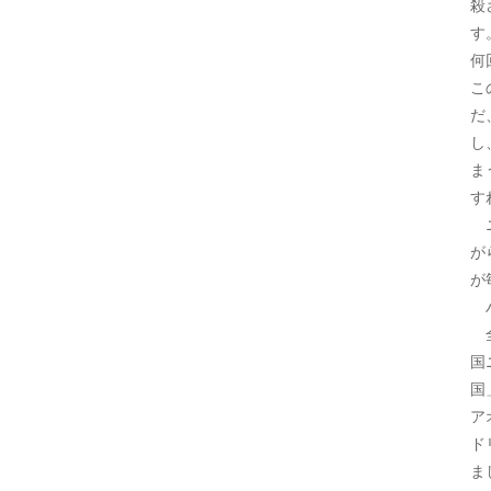
殺
す
何
こ
だ
し
ま
す
ニ
が
が
ハ
全
国
国
ア
ド
ま