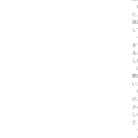
各
た
脱
し
そ
き
る
し
ほ
際
い
市
の
さ
し
ど
そ
主