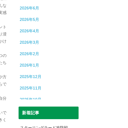
ロシア
13
んな
2026年6月
中国
194
実感
2026年5月
中東
9
ント
2026年4月
り浸
中近東
9
かけ
2026年3月
人間
632
2026年2月
つの
人間・脳
3
たち
2026年1月
北朝鮮
1
2025年12月
や方
司法
699
らで
2025年11月
宇宙
93
自分
2025年10月
恐竜
20
2025年9月
いで
新着記事
日本史
69
きく
2025年8月
日本史（中世）
40
スターリングラード攻防戦