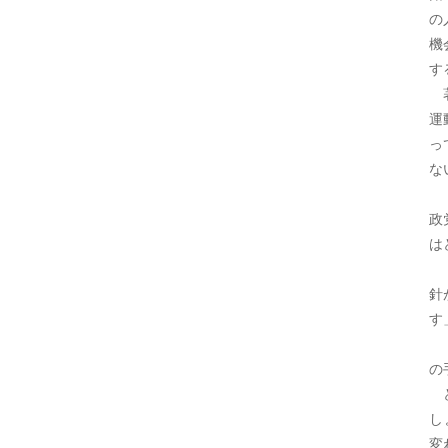
の
機
す
著
運
っ
な
「
政
は
「
針
す
「
の
ど
し
変