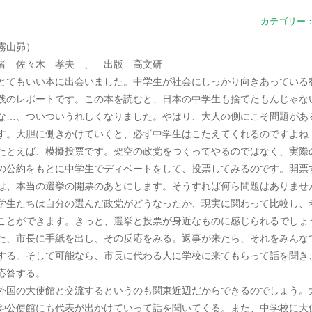
カテゴリー
霧山昴）
者 佐々木 孝夫 、 出版 高文研
てもいい本に出会いました。中学生が社会にしっかり向きあっている
践のレポートです。この本を読むと、日本の中学生も捨てたもんじゃな
な…、ついついうれしくなりました。やはり、大人の側にこそ問題があ
す。大胆に働きかけていくと、必ず中学生はこたえてくれるのですよね
とえば、模擬投票です。架空の政党をつくってやるのではなく、実際
の公約をもとに中学生でディベートをして、投票してみるのです。開票
は、本当の選挙の開票のあとにします。そうすれば何ら問題はありませ
学生たちは自分の選んだ政党がどうなったか、現実に関わって比較し、
ことができます。きっと、選挙と投票が身近なものに感じられるでしょ
た、市長に手紙を出し、その反応をみる。返事が来たら、それをみんな
する。そして可能なら、市長に代わる人に学校に来てもらって話を聞き
応答する。
国の大使館と交流するというのも関東近辺だからできるのでしょう。
や公使館にも代表が出かけていって話を聞いてくる。また、中学校に大