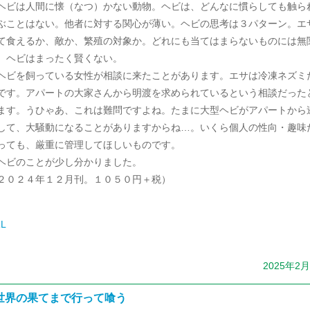
ビは人間に懐（なつ）かない動物。ヘビは、どんなに慣らしても触ら
ぶことはない。他者に対する関心が薄い。ヘビの思考は３パターン。エ
て食えるか、敵か、繁殖の対象か。どれにも当てはまらないものには無
。ヘビはまったく賢くない。
ビを飼っている女性が相談に来たことがあります。エサは冷凍ネズミ
です。アパートの大家さんから明渡を求められているという相談だった
ます。うひゃあ、これは難問ですよね。たまに大型ヘビがアパートから
して、大騒動になることがありますからね…。いくら個人の性向・趣味
っても、厳重に管理してほしいものです。
ビのことが少し分かりました。
２０２４年１２月刊。１０５０円＋税）
L
2025年2
世界の果てまで行って喰う