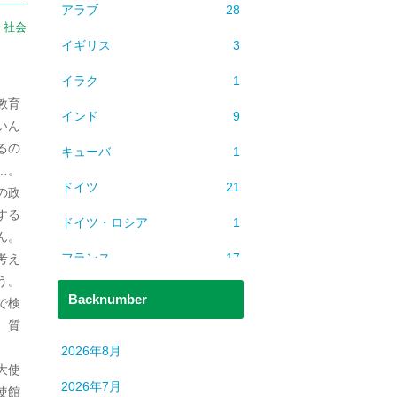
アラブ
28
：
社会
イギリス
3
イラク
1
教育
インド
9
いん
るの
キューバ
1
…。
ドイツ
21
の政
する
ドイツ・ロシア
1
ん。
フランス
17
考え
う。
ベトナム
2
Backnumber
で検
、質
ミャンマー
1
2026年8月
ヨーロッパ
608
大使
2026年7月
使館