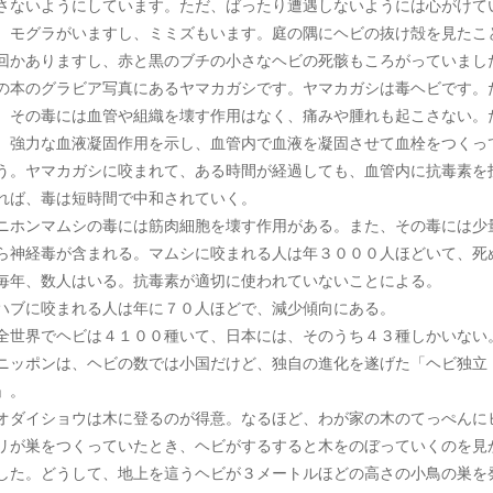
さないようにしています。ただ、ばったり遭遇しないようには心がけて
。モグラがいますし、ミミズもいます。庭の隅にヘビの抜け殻を見たこ
回かありますし、赤と黒のブチの小さなヘビの死骸もころがっていまし
の本のグラビア写真にあるヤマカガシです。ヤマカガシは毒ヘビです。
、その毒には血管や組織を壊す作用はなく、痛みや腫れも起こさない。
、強力な血液凝固作用を示し、血管内で血液を凝固させて血栓をつくっ
う。ヤマカガシに咬まれて、ある時間が経過しても、血管内に抗毒素を
れば、毒は短時間で中和されていく。
ホンマムシの毒には筋肉細胞を壊す作用がある。また、その毒には少
ら神経毒が含まれる。マムシに咬まれる人は年３０００人ほどいて、死
毎年、数人はいる。抗毒素が適切に使われていないことによる。
ブに咬まれる人は年に７０人ほどで、減少傾向にある。
世界でヘビは４１００種いて、日本には、そのうち４３種しかいない
ニッポンは、ヘビの数では小国だけど、独自の進化を遂げた「ヘビ独立
」。
オダイショウは木に登るのが得意。なるほど、わが家の木のてっぺんに
リが巣をつくっていたとき、ヘビがするすると木をのぼっていくのを見
した。どうして、地上を這うヘビが３メートルほどの高さの小鳥の巣を