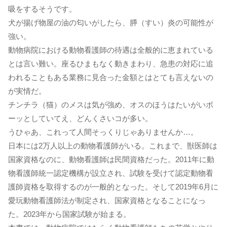
吸をするそうです。
犬が揚げ物屋の油の匂いがしたら、膵（すい）炎の可能性が
強い。
動物病院における動物看護師の待遇は全般的に恵まれている
とは言い難い。座るひまもなく動きまわり、急患の対応に追
われることもある業務に見合った金額とはとても言えないの
が実情だ。
チンチラ（猫）のメスは気が強め、オスのほうはたいがいボ
ーッとしていてえ、どんくさいコが多い。
うひゃあ、これって人間そっくりじゃありませんか…。
日本には2万人以上の動物看護師がいる。これまで、獣医師は
国家資格なのに、動物看護師は民間資格だった。2011年に動
物看護師統一認定機構が設立され、試験を受けて認定動物看
護師資格を取得するのが一般的となった。そして2019年6月に
愛玩動物看護師法が制定され、国家資格となることになっ
た。2023年から国家試験が始まる。