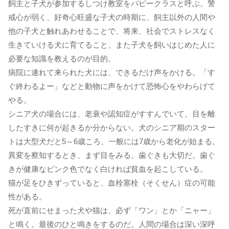
飼主と子犬が参加するしつけ教室をパピークラスと呼ぶ。警
戒心が弱く、好奇心旺盛な子犬の時期に、飼主以外の人間や
他の子犬と触れあわせることで、将来、社会でストレスなく
生きていける犬に育てること、また子犬を飼いはじめた人に
必要な知識を教えるのが目的。
病院に連れて来られた犬には、できるだけ声をかける。「す
ぐ終わるよー」などと動物に声をかけて恐怖心をやわらげて
やる。
シニア犬の場合には、老衰や認知症がすすんでいて、目を離
したすきに何が起きるか分からない。犬のシニア期のスター
トは大型犬だと5～6歳ころ、一般には7歳から老化が始まる。
異変を察知するとき、まず目をみる。歯ぐきも大切だ。歯ぐ
きが健康なピンク色でなく白ければ貧血を起こしている。
猫が足をひきずっていると、血栓塞栓（そくせん）症の可能
性がある。
死が直前にせまった犬や猫は、必ず「ワン」とか「ニャー」
と鳴く。最後のひと鳴きをするのだ。人間の場合は深い深呼