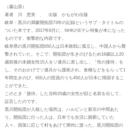
（霧山昴）
著者 川 恵実 、 出版 かもがわ出版
岐阜・黒川の満蒙開拓団73年の記録というサブ・タイトルの
ついた本です。2017年8月に、NHKのEテレ特集が本になった
ものです。衝撃的な内容です。
岐阜県の黒川開拓団650人は日本敗戦に孤立し、中国人から襲
撃されていた。そこで、開拓団が生きのびるため18歳以上20
歳前後の未婚女性15人をソ連兵に差し出し、「性の接待」を
し、そのおかげでソ連兵から護衛され、食糧などをもらって1
年間生きのび、650人の団員のうち450人が日本に帰国するこ
とができた。
このとき「接待」した当時20歳の女性が顔と名前を出して、
証言したのです。
黒川開拓団が入植した場所は、ハルピンと新京の中間あた
り。開拓団に行った人は、日本でも生活に困窮していた
人々。国策に応じて村をあげて満州に渡った。黒川開拓団の