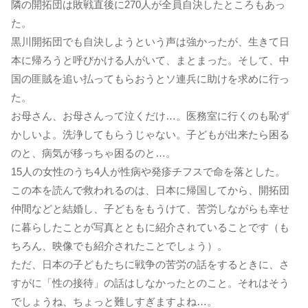
隣の開拓団は敗戦直後に270人が全員自決したところもあっ
た。
黒川開拓団でも自決しようという声は強かったが、生きて日
本に帰ろうと呼びかける人がいて、まとまった。そして、中
国の匪賊を追い払ってもらおうとソ連兵に助けを求めに行っ
た。
お母さん、お母さんって泣くだけ…。医務室に行くのも恥ず
かしいよ。洗浄してもらうじゃない。子どもが出来たら困る
のと、病気が移っちゃ困るのと…。
15人の女性のうち4人が性病や発疹チフスで命を落とした。
この本を読んで救われるのは、日本に帰国してから、開拓団
仲間などと結婚し、子どもをもうけて、苦労しながらも幸せ
に暮らしたことが写真とともに紹介されていることです（も
ちろん、映像でも紹介されたことでしょう）。
ただ、日本の子どもたちに戦争の苦労の話をするときに、さ
すがに「性の接待」の話はしなかったとのこと。それはそう
でしょうね、ちょっと難しすぎますよね…。