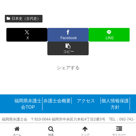
日本史（古代史）
X
Facebook
LINE
コピー
シェアする
福岡県弁護士
弁護士会概要
アクセス
個人情報保護
会TOP
方針
福岡県弁護士会 〒810-0044 福岡市中央区六本松4丁目2番5号 TEL：092-741-
6416
Copyright©2011-2025 FukuokakenBengoshikai. All rights reserved.
ホーム
検索
トップ
サイドバー