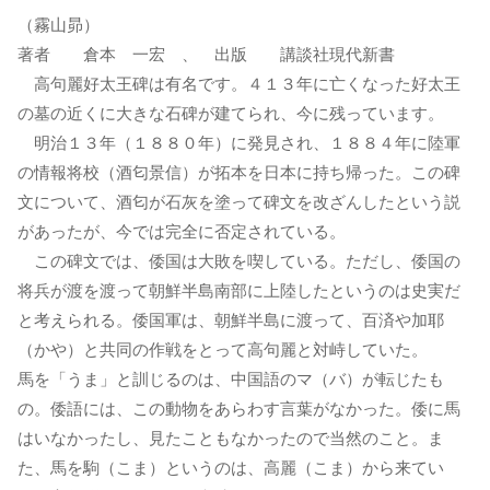
（霧山昴）
著者 倉本 一宏 、 出版 講談社現代新書
高句麗好太王碑は有名です。４１３年に亡くなった好太王
の墓の近くに大きな石碑が建てられ、今に残っています。
明治１３年（１８８０年）に発見され、１８８４年に陸軍
の情報将校（酒匂景信）が拓本を日本に持ち帰った。この碑
文について、酒匂が石灰を塗って碑文を改ざんしたという説
があったが、今では完全に否定されている。
この碑文では、倭国は大敗を喫している。ただし、倭国の
将兵が渡を渡って朝鮮半島南部に上陸したというのは史実だ
と考えられる。倭国軍は、朝鮮半島に渡って、百済や加耶
（かや）と共同の作戦をとって高句麗と対峙していた。
馬を「うま」と訓じるのは、中国語のマ（バ）が転じたも
の。倭語には、この動物をあらわす言葉がなかった。倭に馬
はいなかったし、見たこともなかったので当然のこと。ま
た、馬を駒（こま）というのは、高麗（こま）から来てい