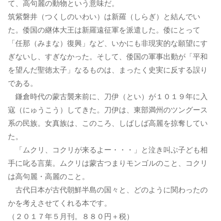
て、高句麗の動物という意味だ。
筑紫磐井（つくしのいわい）は新羅（しらぎ）と結んでい
た。倭国の継体大王は新羅遠征軍を派遣した。倭にとって
「任那（みまな）復興」など、いかにも非現実的な願望にす
ぎないし、すぎなかった。そして、倭国の軍事出動が「平和
を望んだ聖徳太子」なるものは、まったく史実に反する誤り
である。
鎌倉時代の蒙古襲来前に、刀伊（とい）が１０１９年に入
寇（にゅうこう）してきた。刀伊は、東部満州のツングース
系の民族。女真族は、このころ、しばしば高麗を掠奪してい
た。
「ムクリ、コクリが来るよー・・・」と泣き叫ぶ子ども相
手に叱る言葉。ムクリは蒙古つまりモンゴルのこと、コクリ
は高句麗・高麗のこと。
古代日本が古代朝鮮半島の国々と、どのように関わったの
かを考えさせてくれる本です。
（２０１７年５月刊。８８０円＋税）