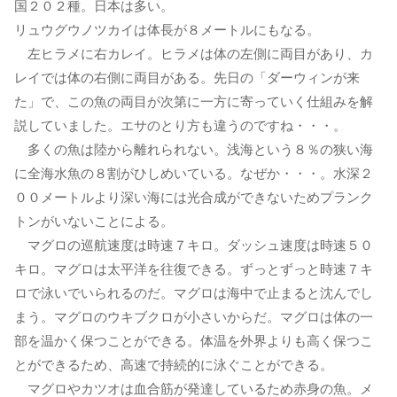
国２０２種。日本は多い。
リュウグウノツカイは体長が８メートルにもなる。
左ヒラメに右カレイ。ヒラメは体の左側に両目があり、カ
レイでは体の右側に両目がある。先日の「ダーウィンが来
た」で、この魚の両目が次第に一方に寄っていく仕組みを解
説していました。エサのとり方も違うのですね・・・。
多くの魚は陸から離れられない。浅海という８％の狭い海
に全海水魚の８割がひしめいている。なぜか・・・。水深２
００メートルより深い海には光合成ができないためプランク
トンがいないことによる。
マグロの巡航速度は時速７キロ。ダッシュ速度は時速５０
キロ。マグロは太平洋を往復できる。ずっとずっと時速７キ
ロで泳いでいられるのだ。マグロは海中で止まると沈んでし
まう。マグロのウキブクロが小さいからだ。マグロは体の一
部を温かく保つことができる。体温を外界よりも高く保つこ
とができるため、高速で持続的に泳ぐことができる。
マグロやカツオは血合筋が発達しているため赤身の魚。メ