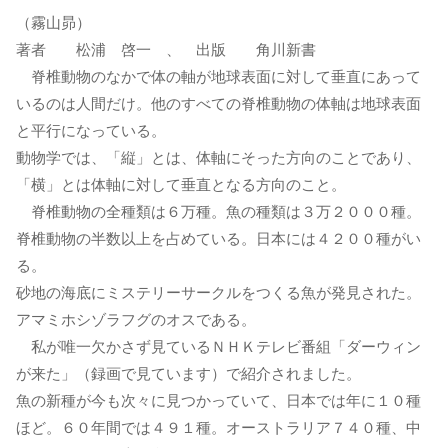
（霧山昴）
著者 松浦 啓一 、 出版 角川新書
脊椎動物のなかで体の軸が地球表面に対して垂直にあって
いるのは人間だけ。他のすべての脊椎動物の体軸は地球表面
と平行になっている。
動物学では、「縦」とは、体軸にそった方向のことであり、
「横」とは体軸に対して垂直となる方向のこと。
脊椎動物の全種類は６万種。魚の種類は３万２０００種。
脊椎動物の半数以上を占めている。日本には４２００種がい
る。
砂地の海底にミステリーサークルをつくる魚が発見された。
アマミホシゾラフグのオスである。
私が唯一欠かさず見ているＮＨＫテレビ番組「ダーウィン
が来た」（録画で見ています）で紹介されました。
魚の新種が今も次々に見つかっていて、日本では年に１０種
ほど。６０年間では４９１種。オーストラリア７４０種、中