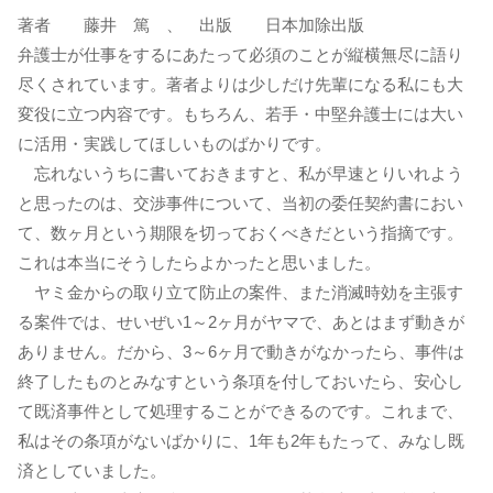
著者 藤井 篤 、 出版 日本加除出版
弁護士が仕事をするにあたって必須のことが縦横無尽に語り
尽くされています。著者よりは少しだけ先輩になる私にも大
変役に立つ内容です。もちろん、若手・中堅弁護士には大い
に活用・実践してほしいものばかりです。
忘れないうちに書いておきますと、私が早速とりいれよう
と思ったのは、交渉事件について、当初の委任契約書におい
て、数ヶ月という期限を切っておくべきだという指摘です。
これは本当にそうしたらよかったと思いました。
ヤミ金からの取り立て防止の案件、また消滅時効を主張す
る案件では、せいぜい1～2ヶ月がヤマで、あとはまず動きが
ありません。だから、3～6ヶ月で動きがなかったら、事件は
終了したものとみなすという条項を付しておいたら、安心し
て既済事件として処理することができるのです。これまで、
私はその条項がないばかりに、1年も2年もたって、みなし既
済としていました。