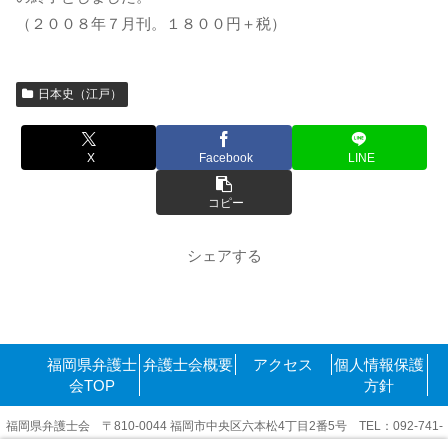
（２００８年７月刊。１８００円＋税）
日本史（江戸）
X
Facebook
LINE
コピー
シェアする
福岡県弁護士
弁護士会概要
アクセス
個人情報保護
会TOP
方針
福岡県弁護士会 〒810-0044 福岡市中央区六本松4丁目2番5号 TEL：092-741-
6416