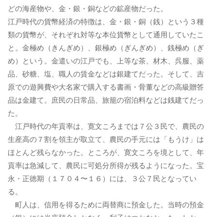
どの海産物や、金・銀・銅などの鉱産物だった。
江戸時代の貨幣経済の特徴は、金・銀・銅（銭）という３種
類の貨幣が、それぞれ対等な本位貨幣として通用していたこ
と。金極め（きんぎめ）、銀極め（ぎんぎめ）、銭極め（ぎ
め）という。金遣いの江戸でも、上等な茶、材木、呉服、薬
品、砂糖、塩、職人の賃金などは銀建てだった。そして、吉
原での遊興費や大名家で購入する書画・骨董などの高級贈答
品は金建て。庶民の日常品、旅籠の宿泊料などは銭建てだっ
た。
江戸時代の年貢率は、寛文ころまでは７公３民で、農民の
生産高の７割を領主が取立て、農民の手元には「もうけ」は
ほとんど残らなかった。ところが、寛文ころを境として、年
貢率は急減して、農民に可処分所得が残るようになった。宝
永・正徳期（１７０４〜１６）には、３公７民となってい
る。
町人は、信用を得るために両替商に預金した。当時の預金