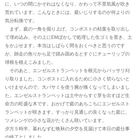
に、いつの間にかそれはなくなり、かわって不景気風が吹き
荒れています。こんなときには、庭いじりするのが何よりの
気分転換です。
まず、庭の一角を掘り上げ、コンポストの枯葉を取り出し
て埋め込み、その上にEMぼかしで処理した生ゴミを置き、土
をかぶせます。本当はしばらく間をおくべきと思うのです
が、師走の焦りから足で踏み固めるとすぐにチューリップの
球根を植えこみました。
そのあと、エンゼルストランペットを根元からバッサリ刈
り取りました。コンポストに入れるために小さく切らないと
いけませんので、大バサミを使う腕が痛くなってしまいまし
た。エンゼルストランペットは土中からすぐ芽を出すほど生
命力の旺盛な木です。おかげで庭のあちこちにエンゼルスト
ランペットが咲きます。すっかり見通しの良くなった庭に、
ツメレンゲの小さな花がたくさん咲いています。
夕方５時半、暮れなずむ晩秋の夕空を見届けて本日の庭仕事
の終了としました。