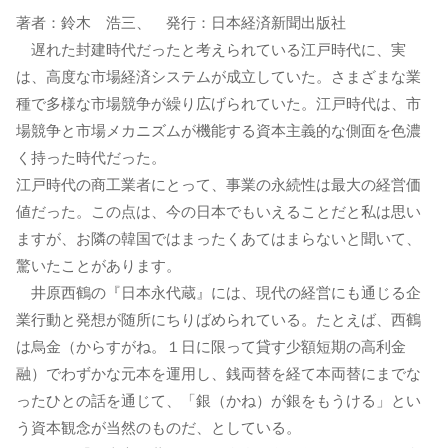
著者：鈴木 浩三、 発行：日本経済新聞出版社
遅れた封建時代だったと考えられている江戸時代に、実
は、高度な市場経済システムが成立していた。さまざまな業
種で多様な市場競争が繰り広げられていた。江戸時代は、市
場競争と市場メカニズムが機能する資本主義的な側面を色濃
く持った時代だった。
江戸時代の商工業者にとって、事業の永続性は最大の経営価
値だった。この点は、今の日本でもいえることだと私は思い
ますが、お隣の韓国ではまったくあてはまらないと聞いて、
驚いたことがあります。
井原西鶴の『日本永代蔵』には、現代の経営にも通じる企
業行動と発想が随所にちりばめられている。たとえば、西鶴
は烏金（からすがね。１日に限って貸す少額短期の高利金
融）でわずかな元本を運用し、銭両替を経て本両替にまでな
ったひとの話を通じて、「銀（かね）が銀をもうける」とい
う資本観念が当然のものだ、としている。