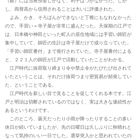
（銀）には当座預金しかなく、利子はつかなかった。しか
し、両替高から信用されることは大いに評価された。
よみ、かき、そろばんができないと丁稚にもなれなかった
ので、手習い＝寺子屋が非常に盛んだった。天保期の江戸で
は、日本橋や神田といった町人の居住地域には手習い師匠が
集中していて、師匠の生計は寺子屋だけで成り立っていた。
「手習い師匠番付」まで発行されていた。寺子屋番付による
と、２２１人の師匠が江戸で活動していたことがわかる。
江戸時代に抜荷取り締まり令や禁止令がたびたび出されて
いたということは、それだけ抜荷つまり密貿易が頻発してい
た、ということである。
江戸時代を新しい目で見ることを促してくれる本です。江
戸と明治は切断されているのではなく、実は大きな連続性が
あるというわけです。
このところ、曇天だったり小雨が降ったりすることの多い
休日が続いていましたが、先の日曜日は久しぶりに秋晴れと
なって気持のいい一日でした。選挙突入かと思われていたの