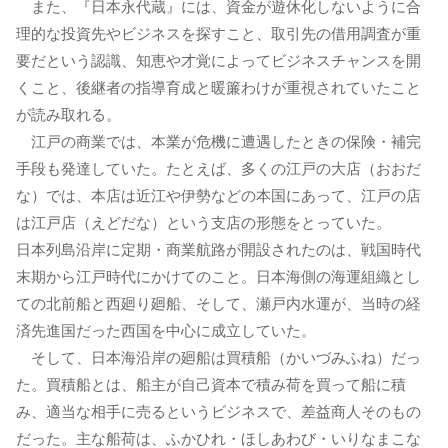
また、『日本永代蔵』には、資金が遊休化しないように合
理的な投資先やビジネスを探すこと、取引先の借用調査が重
要だという認識、知恵や才覚によってビジネスチャンスを開
くこと、後継者の指導育成と暖簾わけが重視されていたこと
が読み取れる。
江戸の商業では、本業が危機に遭遇したときの保険・補完
手段も発達していた。たとえば、多くの江戸の大店（おおだ
な）では、本店は近江や伊勢などの本国にあって、江戸の店
は江戸店（えどだな）という支店の形態をとっていた。
日本列島沿岸に定期・商業航路が開設されたのは、戦国時代
末期から江戸時代にかけてのこと。日本海側の海運組織とし
ての北前船と西廻り廻船、そして、瀬戸内水運が、当時の経
済先進国だった西国を中心に成立していた。
そして、日本海沿岸の廻船は買積船（かいづみふね）だっ
た。買積船とは、船主が自己資本で積み荷を買って船に積
み、適当な相手に売るというビジネスで、差益商人そのもの
だった。主な船荷は、ふかひれ・ほしあわび・いりなまこな