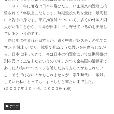
１９７３年に著者は日本を飛びだし、いま東京拘置所に拘
留されて７年以上になります。無期懲役の刑を受け、最高裁
に上告中の身です。東京拘置所の中にいて、多くの外国人囚
人がいることから、世界が日本に押し寄せているのを実感し
ているというのです。
同じ年に生まれた日本人が、遠く中東パレスチナの地でコ
マンド(戦士)となり、戦場で死ぬような思いを何度もしなが
ら、日本に帰ってきて、今は日本の拘置所にいて無期懲役の
刑を受けて上告中だというのです。かつて全共闘の活動家で
あった人物の一つのスジを通したあり方なのかもしれない
し、そうではないのかもしれませんが、学生時代に「敵対」
していた私にとっても、ずっしりと重たい本でした。
(２００７年１０月刊。２０００円＋税)
アラブ