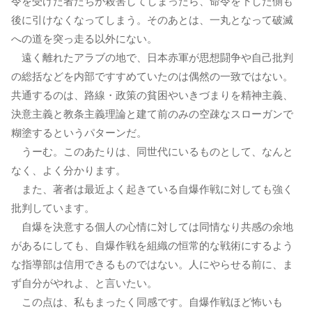
令を受けた者たちが殺害してしまったら、命令を下した側も
後に引けなくなってしまう。そのあとは、一丸となって破滅
への道を突っ走る以外にない。
遠く離れたアラブの地で、日本赤軍が思想闘争や自己批判
の総括などを内部ですすめていたのは偶然の一致ではない。
共通するのは、路線・政策の貧困やいきづまりを精神主義、
決意主義と教条主義理論と建て前のみの空疎なスローガンで
糊塗するというパターンだ。
うーむ。このあたりは、同世代にいるものとして、なんと
なく、よく分かります。
また、著者は最近よく起きている自爆作戦に対しても強く
批判しています。
自爆を決意する個人の心情に対しては同情なり共感の余地
があるにしても、自爆作戦を組織の恒常的な戦術にするよう
な指導部は信用できるものではない。人にやらせる前に、ま
ず自分がやれよ、と言いたい。
この点は、私もまったく同感です。自爆作戦ほど怖いも