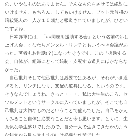
の、いやなものはありません。そんなものをさせては絶対に
いけません。もちろん、してもいけません。ブット元首相の
暗殺犯人の一人が１５歳だと報道されていましたが、ひどい
ですよね。
日本赤軍には、「○○同志を援助する会」という名前の吊し
上げ大会、すなわちメンタル・リンチともいうべき会議があ
った。著者もお世話(？)になったそうです。この「援助する
会」自体が、組織にとって統制・支配する道具にほかならな
かった。
自己批判そして他己批判は必要ではあるが、それがいき過
ぎると、リンチになり、支配の道具になる、というのです。
そうなんでしょうね、きっと・・・。私は大学生のころ、セ
ツルメントというサークルに入っていましたが、そこでも自
己批判は大切なものだということで盛んでした。自己をかえ
りみること自体は必要なことだと今も思います。とくに、生
意気な学生盛りでしたので、自分一人で生きてきたかのよう
な錯覚から目を覚ますのには必要な作業でした。