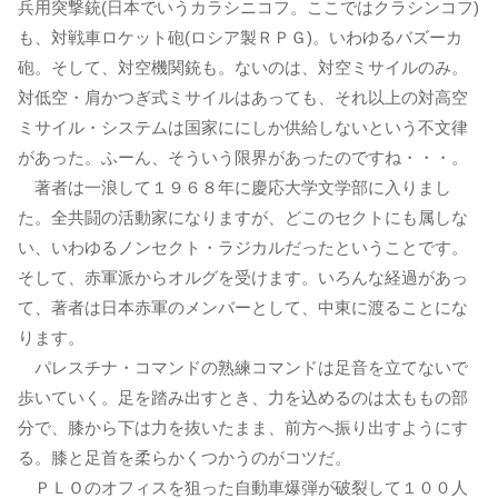
兵用突撃銃(日本でいうカラシニコフ。ここではクラシンコフ)
も、対戦車ロケット砲(ロシア製ＲＰＧ)。いわゆるバズーカ
砲。そして、対空機関銃も。ないのは、対空ミサイルのみ。
対低空・肩かつぎ式ミサイルはあっても、それ以上の対高空
ミサイル・システムは国家ににしか供給しないという不文律
があった。ふーん、そういう限界があったのですね・・・。
著者は一浪して１９６８年に慶応大学文学部に入りまし
た。全共闘の活動家になりますが、どこのセクトにも属しな
い、いわゆるノンセクト・ラジカルだったということです。
そして、赤軍派からオルグを受けます。いろんな経過があっ
て、著者は日本赤軍のメンバーとして、中東に渡ることにな
ります。
パレスチナ・コマンドの熟練コマンドは足音を立てないで
歩いていく。足を踏み出すとき、力を込めるのは太ももの部
分で、膝から下は力を抜いたまま、前方へ振り出すようにす
る。膝と足首を柔らかくつかうのがコツだ。
ＰＬＯのオフィスを狙った自動車爆弾が破裂して１００人