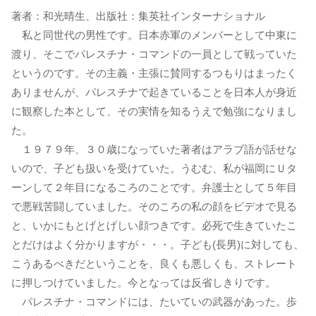
著者：和光晴生、出版社：集英社インターナショナル
私と同世代の男性です。日本赤軍のメンバーとして中東に
渡り、そこでパレスチナ・コマンドの一員として戦っていた
というのです。その主義・主張に賛同するつもりはまったく
ありませんが、パレスチナで起きていることを日本人が身近
に観察した本として、その実情を知るうえで勉強になりまし
た。
１９７９年、３０歳になっていた著者はアラブ語が話せな
いので、子ども扱いを受けていた。うむむ、私が福岡にＵタ
ーンして２年目になるころのことです。弁護士として５年目
で悪戦苦闘していました。そのころの私の顔をビデオで見る
と、いかにもとげとげしい顔つきです。必死で生きていたこ
とだけはよく分かりますが・・・。子ども(長男)に対しても、
こうあるべきだということを、良くも悪しくも、ストレート
に押しつけていました。今となっては反省しきりです。
パレスチナ・コマンドには、たいていの武器があった。歩