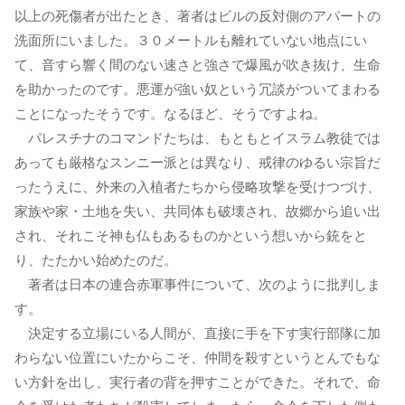
以上の死傷者が出たとき、著者はビルの反対側のアパートの
洗面所にいました。３０メートルも離れていない地点にい
て、音すら響く間のない速さと強さで爆風が吹き抜け、生命
を助かったのです。悪運が強い奴という冗談がついてまわる
ことになったそうです。なるほど、そうですよね。
パレスチナのコマンドたちは、もともとイスラム教徒では
あっても厳格なスンニー派とは異なり、戒律のゆるい宗旨だ
ったうえに、外来の入植者たちから侵略攻撃を受けつづけ、
家族や家・土地を失い、共同体も破壊され、故郷から追い出
され、それこそ神も仏もあるものかという想いから銃をと
り、たたかい始めたのだ。
著者は日本の連合赤軍事件について、次のように批判しま
す。
決定する立場にいる人間が、直接に手を下す実行部隊に加
わらない位置にいたからこそ、仲間を殺すというとんでもな
い方針を出し、実行者の背を押すことができた。それで、命