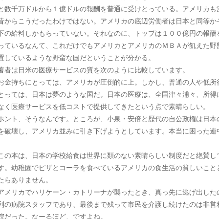
と数千万ドルから１億ドルの報酬を普通に受けとっている。アメリカも
昔からこうだったわけではない。アメリカの底辺労働者は日本と同等か
下の給料しかもらっていない。それなのに、トップは１００億円の報酬
っているなんて、これだけでもアメリカとアメリカのＭＢＡが飢えた野
置しているような野蛮な国だということが分かる。
者は日米の医療サービスの質を次のように比較しています。
金持ちにとっては、アメリカが圧倒的に上。しかし、普通の人や低所
とっては、日本は夢のような国だ。日本の医療は、全国津々浦々、所得
なく医療サービスを低コストで提供してきたという点で素晴らしい。
ント、そうなんです。ところが、小泉・安倍と歴代の自公政権は日本
を破壊し、アメリカ並みに引き下げようとしています。本当に困った連
。
の本は、日本の学校給食は世界に類のない素晴らしい制度だと絶賛し
す。幼稚園でピザとコーラを食べているアメリカの食生活の貧しいこと
たらありません。
メリカでハリケーン・カトリーナが襲ったとき、真っ先に逃げ出した
利の病院スタッフであり、最後まで残って市民を介護し続けたのは非営
院だった。なーるほど、ですよね。