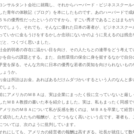
コンサルタント会社に就職し、それからハーバード・ビジネススクール
した青年の体験記（ブログ）を本にしたものです。あのハーバードで成
５％の優秀性だったというのですから、すごい秀才であることはまちが
のでしょう。それでも、そんなに優れた日本の著者が、ビジネススクー
っていかに金もうけをするかしか念頭にないかのように見えるのは残念
だと、つくづく思いました。
会的弱者の存在に温かい目を向け、その人たちとの連帯をどう考えて
かを自らの課題とする。また、自然環境の保全に身を挺するなかで自分
甲斐を探る。そんな方向に日本の優秀な若者の英知を向けられないもの
しょうか。
金は所詮はお金。あればあるだけムダづかいするという人のなんと多
でしょう。
にアメリカのＭＢＡは、実は企業にまったく役に立っていないと厳し
したＭＢＡ教授の書いた本を紹介しました。実は、私もまったく同感で
メリカのＭＢＡについて私が反感を抱くのは、ＭＢＡを卒業して経営
て成功した人たちの報酬が、とてつもなく高いという点です。著者も、
については、次のように批判しています。
れにしても、アメリカの経営者の報酬は高すぎる。社長が就任して数