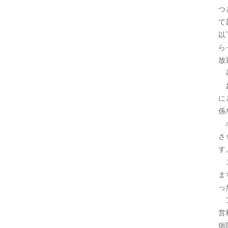
つ
て
以
ら
放
著
お
に
係
ホ
さ
す
こ
ま
っ
ア
営
病