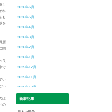
ロシア
12
決し
2026年6月
中国
194
それ
をも
2026年5月
中東
9
獣を
2026年4月
中近東
9
2026年3月
人間
632
得層
2026年2月
に関
人間・脳
3
2026年1月
北朝鮮
1
の良
中で
2025年12月
司法
699
2025年11月
てい
宇宙
93
とい
2025年10月
恐竜
20
2025年9月
のは
新着記事
日本史
69
利の
2025年8月
日本史（中世）
40
日本の戦争