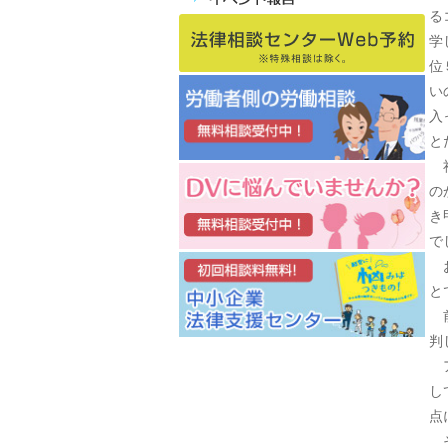
る
学
位
い
入
と
社
の
き
で
お
と
前
判
ア
し
点
そ