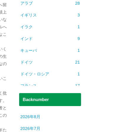
アラブ
28
へ留
績上
イギリス
3
いな
イラク
1
ルへ
なこ
インド
9
いく
キューバ
1
の生
ドイツ
21
なの
ドイツ・ロシア
1
いこ
フランス
17
く批
ベトナム
2
Backnumber
す。
者と
ミャンマー
1
この
2026年8月
ヨーロッパ
608
2026年7月
年た