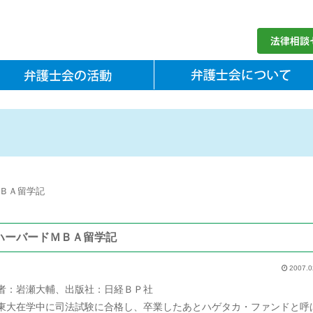
ＢＡ留学記
ハーバードＭＢＡ留学記
2007.0
者：岩瀬大輔、出版社：日経ＢＰ社
大在学中に司法試験に合格し、卒業したあとハゲタカ・ファンドと呼