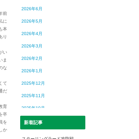
ロシア
13
。
2026年6月
中国
194
年前
私に
2026年5月
中東
9
も本
2026年4月
あり
中近東
9
2026年3月
人間
632
がい
2026年2月
いま
人間・脳
3
のな
2026年1月
北朝鮮
1
くて
2025年12月
司法
699
通だ
2025年11月
宇宙
93
教育
2025年10月
恐竜
20
を卒
2025年9月
員を
新着記事
日本史
69
しか
2025年8月
日本史（中世）
40
スターリングラード攻防戦