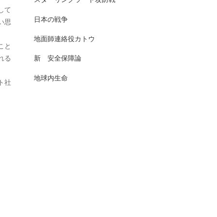
して
2025年7月
日本史（古代）
13
日本の戦争
い思
2025年6月
日本史（古代史）
83
地面師連絡役カトウ
こと
2025年5月
日本史（大正）
1
れる
新 安全保障論
2025年4月
日本史（奈良）
7
地球内生命
ト社
2025年3月
日本史（室町）
10
2025年2月
日本史（平安）
61
2025年1月
日本史（戦前・戦中）
201
2024年12月
日本史（戦前）
93
2024年11月
日本史（戦国）
157
2024年10月
日本史（戦後）
167
2024年9月
日本史(明治)
111