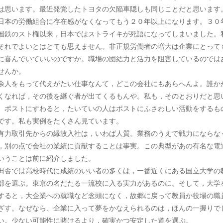
は思います。最近発覚したトヨタの欠陥車隠しも同じことだと思います
本の労働組合に存在感がなくなってもう２０年以上になります。３０
国鉄のスト権以来，日本ではストライキが死語になってしまいました。
それでよいとはとても思えません。非正規労働者の増大は企業にとって
に喜んでいていいのですか。職場の団結力と活力を阻害しているのでは
せんか。
人をもって代えがたい仕事なんて，どこの会社にもあらへんよ。誰か
くなれば，その後を継ぐ者が出てくるもんや。私も，そのとおりだと思
。ポストにすわると，たいていの人はポストにふさわしい活動をするも
です。私も実例をたくさん見ています。
力取引先からの縁故入社は，いわば人質。業務のうえで戦力にならな
，別の点で会社の業績に貢献することは事実。この典型があの有名な電
いうことは前に紹介しました。
舎では高校時代に成績のいい者の多くは，一番近くにある国立大学の
部を選ぶ。東京の名だたる一流校に入る実力があるのに。そして，大学
すると，大企業への就職など念頭になく，故郷に戻って教員か役場の職
ざす。なぜなら、企業に入って夢をかなえられるのは，ほんの一握りで
い。少ない可能性に賭けるより，確実かつ安定した道を選ぶ。