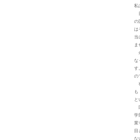
私
日
の
は
当
ま
余
な
す
の
有
も
と
田
学
業
目
な