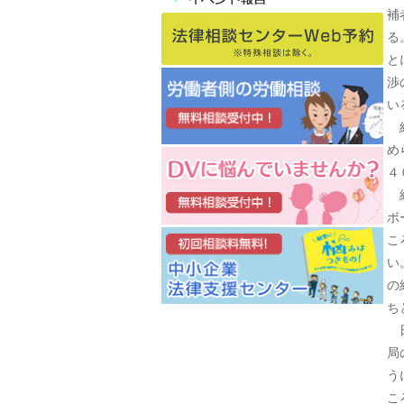
補
る
と
渉
い
組
め
４
組
ボ
こ
い
の
ち
日
局
う
こ