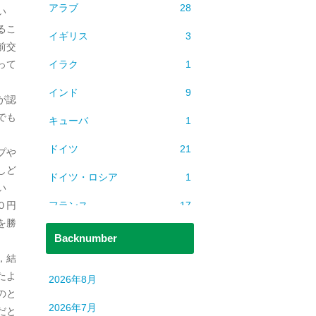
アラブ
28
い
るこ
イギリス
3
前交
イラク
1
って
インド
9
が認
でも
キューバ
1
ドイツ
21
プや
しど
ドイツ・ロシア
1
い
フランス
17
０円
を勝
ベトナム
2
Backnumber
，結
ミャンマー
1
たよ
2026年8月
ヨーロッパ
608
のと
2026年7月
だと