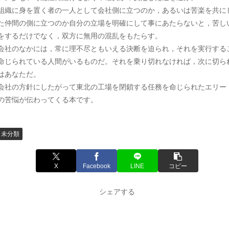
織に身を置く者の一人として会社側に立つのか，あるいは苦楽を共に
た仲間の側に立つのか自分の立場を明確にして事にあたらないと，苦し
をするだけでなく，双方に無用の混乱をもたらす。
社のなかには，常に理不尽ともいえる決断を迫られ，それを実行する
命じられている人間がいるものだ。それを乗り切れなければ，次に切ら
はあなただ。
社の方針にしたがって東北の工場を閉鎖する任務を命じられたエリー
の苦悩が伝わってくる本です。
未分類
X
Facebook
LINE
コピー
シェアする