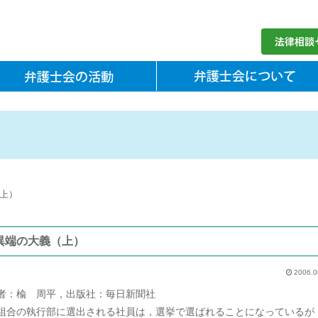
上）
異端の大義（上）
2006.0
者：楡 周平，出版社：毎日新聞社
合の執行部に選出される社員は，選挙で選ばれることになっているが