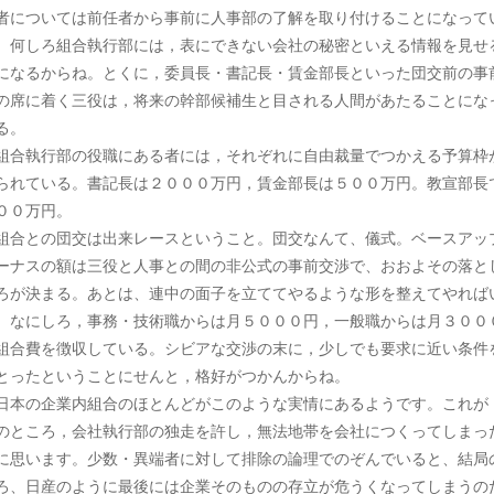
者については前任者から事前に人事部の了解を取り付けることになって
。何しろ組合執行部には，表にできない会社の秘密といえる情報を見せ
になるからね。とくに，委員長・書記長・賃金部長といった団交前の事
の席に着く三役は，将来の幹部候補生と目される人間があたることにな
る。
合執行部の役職にある者には，それぞれに自由裁量でつかえる予算枠
られている。書記長は２０００万円，賃金部長は５００万円。教宣部長
００万円。
合との団交は出来レースということ。団交なんて、儀式。ベースアッ
ーナスの額は三役と人事との間の非公式の事前交渉で、おおよその落と
ろが決まる。あとは、連中の面子を立ててやるような形を整えてやれば
。なにしろ，事務・技術職からは月５０００円，一般職からは月３００
組合費を徴収している。シビアな交渉の末に，少しでも要求に近い条件
とったということにせんと，格好がつかんからね。
本の企業内組合のほとんどがこのような実情にあるようです。これが
のところ，会社執行部の独走を許し，無法地帯を会社につくってしまっ
に思います。少数・異端者に対して排除の論理でのぞんでいると、結局
ろ、日産のように最後には企業そのものの存立が危うくなってしまうの