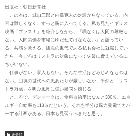
出版社：朝日新聞社
この本は、城山三郎と内橋克人の対談からなっている。内
容は難しくなく、すっと胸に入ってくる。私も見たイギリス
映画「ブラス！」を紹介しながら、「職なくば人間の尊厳も
ない。人間労働を市場にゆだねてはならない」と語ってい
る。共感を覚える。団塊の世代である私も会社に就職してい
たら、今ごろはリストラの対象になって失業に脅えているに
ちがいない。
仕事がない、収入もない。そんな生活ほどみじめなものは
ない。団塊の世代への風あたりが厳しいなか、平然と「リス
トラ万歳」を叫ぶ風潮に強い疑問を感じる。
ところで、デンマークは、食料自給率はなんと300％、エネ
ルギー自給率も113％だという。それも半分は風力発電でカバ
ーする計画がある。日本も見習うべきだと思う。
未分類