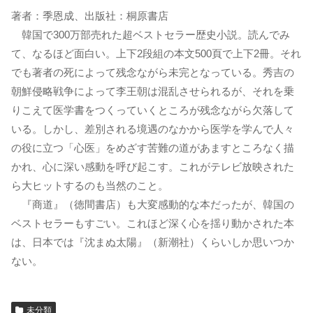
著者：季恩成、出版社：桐原書店
韓国で300万部売れた超ベストセラー歴史小説。読んでみ
て、なるほど面白い。上下2段組の本文500頁で上下2冊。それ
でも著者の死によって残念ながら未完となっている。秀吉の
朝鮮侵略戦争によって李王朝は混乱させられるが、それを乗
りこえて医学書をつくっていくところが残念ながら欠落して
いる。しかし、差別される境遇のなかから医学を学んで人々
の役に立つ「心医」をめざす苦難の道があますところなく描
かれ、心に深い感動を呼び起こす。これがテレビ放映された
ら大ヒットするのも当然のこと。
『商道』（徳間書店）も大変感動的な本だったが、韓国の
ベストセラーもすごい。これほど深く心を揺り動かされた本
は、日本では『沈まぬ太陽』（新潮社）くらいしか思いつか
ない。
未分類