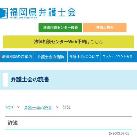
法律相談センターWeb予約
はこちら
弁護士会の読書
>
>
許浚
TOP
弁護士会の読書
許浚
2003.07.01