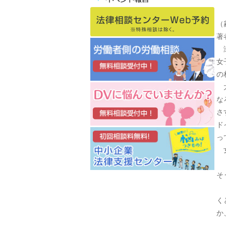
（
著
瀬
女
の
太
な
さ
ド
っ
女
「
そ
「
く
か
「