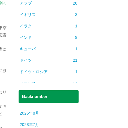
アラブ
28
戦中）
イギリス
3
イラク
1
東京
恋愛
インド
9
。
キューバ
1
家に
ドイツ
21
に渡
ドイツ・ロシア
1
フランス
17
なり
ベトナム
2
Backnumber
ミャンマー
1
てお
2026年8月
と
ヨーロッパ
608
」
2026年7月
た