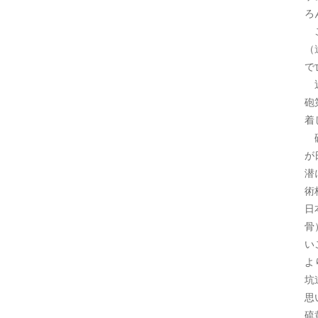
ろ
こ
（
で
近
砲
着
硫
が
潜
術
日
骨
い
よ
坑
思
硫