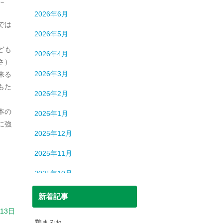
ロシア
13
2026年6月
中国
194
では
2026年5月
中東
9
ども
2026年4月
中近東
9
さ）
2026年3月
来る
人間
633
もた
2026年2月
人間・脳
3
本の
2026年1月
北朝鮮
1
に強
2025年12月
司法
699
2025年11月
宇宙
93
2025年10月
恐竜
20
2025年9月
新着記事
日本史
69
月13日
2025年8月
日本史（中世）
40
鶏まみれ