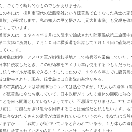
ん、ごくごく断片的なものでしかありません。
の本には、柳川市昭代の近藤龍雄という硫黄島で亡くなった兵士の家
遺族）が登場します。私の知人の甲斐悟さん（元大川市議）も父親を硫
亡くしています。
藤さんは、１９４４年６月に久留米で編成された陸軍混成第二旅団中
第二大隊に所属し、７月１０日に横浜港を出港して７月１４日に硫黄島
しています。
黄島は戦後、アメリカ軍が戦術核基地として核兵器を常備していた。
日本に侵攻したとき、この戦術核をアメリカ軍は使用するつもりだった
に核ミサイルが搭載できるようになったので、１９６６年までに硫黄島
核は撤去された。現在、硫黄島には自衛隊の基地がある。
本の右翼的な人々は靖国神社については熱心ですが、1万人もの遺体（
）が硫黄島に今なお眠っていて、日本政府がまったく遺体の回収に熱心
ことを何ら問題としていないようですが、不思議でなりません。神社に
り前に、可能なかぎり遺骨を回収することは当然だと私も思います。地
道に今なおたくさんの遺骨が放置されているというのを、あなたは当然
いますか…。「戦前」が近づいていると言われている今、１万体もの遺
黄島に放置されているのを許していいとはまったく思えません。