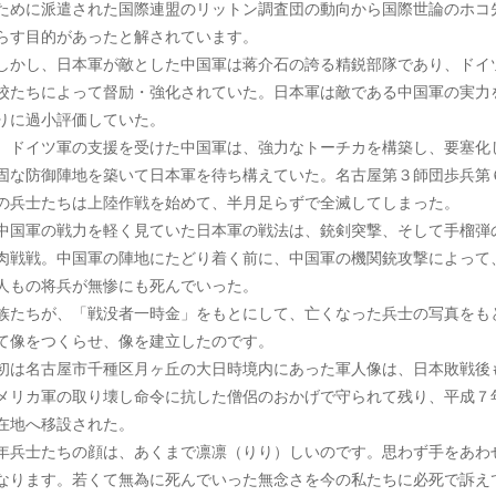
ために派遣された国際連盟のリットン調査団の動向から国際世論のホコ
らす目的があったと解されています。
かし、日本軍が敵とした中国軍は蒋介石の誇る精鋭部隊であり、ドイ
校たちによって督励・強化されていた。日本軍は敵である中国軍の実力
りに過小評価していた。
イツ軍の支援を受けた中国軍は、強力なトーチカを構築し、要塞化
固な防御陣地を築いて日本軍を待ち構えていた。名古屋第３師団歩兵第
の兵士たちは上陸作戦を始めて、半月足らずで全滅してしまった。
国軍の戦力を軽く見ていた日本軍の戦法は、銃剣突撃、そして手榴弾
肉戦戦。中国軍の陣地にたどり着く前に、中国軍の機関銃攻撃によって
人もの将兵が無惨にも死んでいった。
族たちが、「戦没者一時金」をもとにして、亡くなった兵士の写真をも
て像をつくらせ、像を建立したのです。
初は名古屋市千種区月ヶ丘の大日時境内にあった軍人像は、日本敗戦後
メリカ軍の取り壊し命令に抗した僧侶のおかげで守られて残り、平成７
在地へ移設された。
年兵士たちの顔は、あくまで凛凛（りり）しいのです。思わず手をあわ
なります。若くて無為に死んでいった無念さを今の私たちに必死で訴え