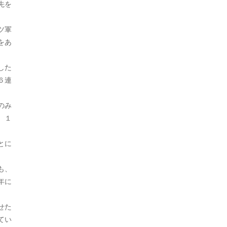
先を
2024年8月
日本史（江戸）
381
2024年7月
ツ軍
日本史（鎌倉）
30
をあ
2024年6月
朝鮮
9
2024年5月
した
朝鮮・韓国
136
６連
2024年4月
未分類
1,385
のみ
2024年3月
猿
1
、１
2024年2月
生物
627
とに
2024年1月
生物・植物
2
2023年12月
も、
生物・犬
1
年に
2023年11月
生物・鳥
2
せた
2023年10月
社会
1,760
てい