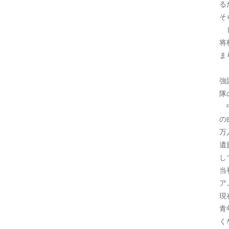
る
そ
し
将
ま
ド
強
隊
中
の
万
遺
し
当
ア
現
青
く