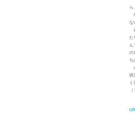
ら
な
な
石
た
ん
の
ち
い
状
く
（
UR