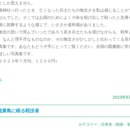
としか思えません。
国神社へ行ったとき、亡くなった兵士たちの無念さを私は感じることが
せんでした。そこではお国のためによくぞ命を投げ出して戦ったと忠勇
限に鼓舞するような感じで、いささか違和感がありました。
念の思いで死んでいったであろう若き兵士たちを偲びながらも、戦争
、なんと理不尽なものなのか、その無念さがひしひしと伝わってくる見
真集です。あなたもどうぞ手にとってご覧ください。全国の図書館に常
ほしい写真集です。
２０２３年７月刊。１２００円）
L
2023年8
硫黄島に眠る戦没者
カテゴリー：
日本史（戦前・