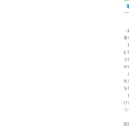
（
著
愛
む
２
や
た
出
を
長
け
つ
１
国