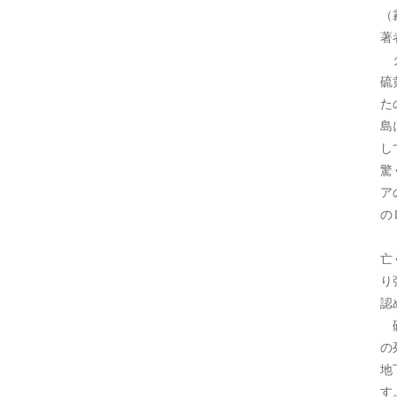
（
著
ク
硫
た
島
し
驚
ア
の
「
亡
り
認
硫
の
地
す