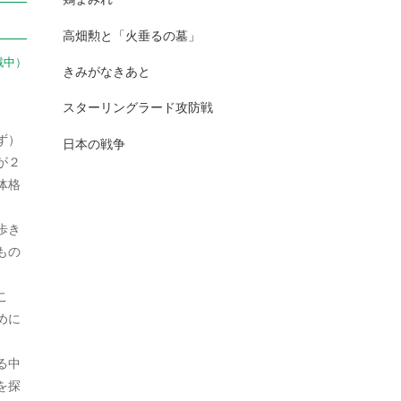
2025年7月
日本史（古代）
13
高畑勲と「火垂るの墓」
2025年6月
戦中）
日本史（古代史）
83
きみがなきあと
2025年5月
日本史（大正）
1
スターリングラード攻防戦
2025年4月
日本史（奈良）
7
ず）
日本の戦争
2025年3月
が２
日本史（室町）
10
体格
2025年2月
日本史（平安）
61
歩き
2025年1月
日本史（戦前・戦中）
201
もの
2024年12月
日本史（戦前）
93
こ
2024年11月
日本史（戦国）
157
めに
2024年10月
日本史（戦後）
167
る中
2024年9月
を探
日本史(明治)
111