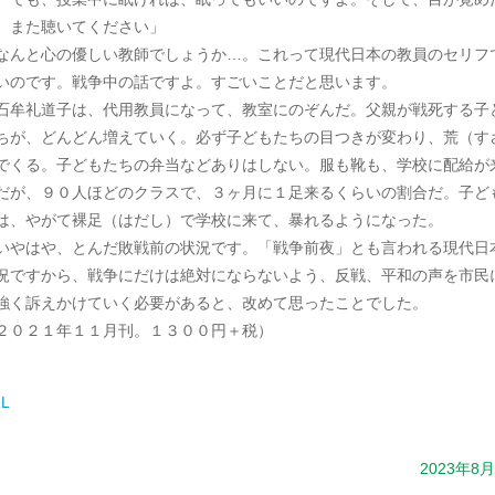
、また聴いてください」
んと心の優しい教師でしょうか…。これって現代日本の教員のセリフ
いのです。戦争中の話ですよ。すごいことだと思います。
牟礼道子は、代用教員になって、教室にのぞんだ。父親が戦死する子
ちが、どんどん増えていく。必ず子どもたちの目つきが変わり、荒（す
でくる。子どもたちの弁当などありはしない。服も靴も、学校に配給が
だが、９０人ほどのクラスで、３ヶ月に１足来るくらいの割合だ。子ど
は、やがて裸足（はだし）で学校に来て、暴れるようになった。
やはや、とんだ敗戦前の状況です。「戦争前夜」とも言われる現代日
況ですから、戦争にだけは絶対にならないよう、反戦、平和の声を市民
強く訴えかけていく必要があると、改めて思ったことでした。
２０２１年１１月刊。１３００円＋税）
L
2023年8