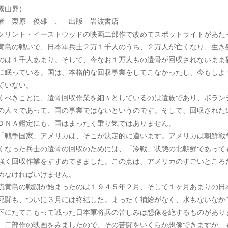
霧山昴）
者 栗原 俊雄 、 出版 岩波書店
リント・イーストウッドの映画二部作で改めてスポットライトがあた
黄島の戦いで、日本軍兵士２万１千人のうち、２万人が亡くなり、生き
のは１千人あまり。そして、今なお１万人もの遺骨が回収されないまま
に眠っている。国は、本格的な回収事業をしてこなかったし、今もしよ
ていない。
くべきことに、遺骨回収作業を細々としているのは遺族であり、ボラン
の人々であって、国の事業ではないというのです。そして、回収された
ＤＮＡ鑑定にも、国はまったく乗り気ではありません。
戦争国家」アメリカは、そこが決定的に違います。アメリカは朝鮮戦
くなった兵士の遺骨の回収のためには、「冷戦」状態の北朝鮮であって
強く回収作業をすすめてきました。この点は、アメリカのすごいところ
めなければいけません。
黄島の戦闘が始まったのは１９４５年２月、そして１ヶ月あまりの日
死闘も、ついに３月には終結した。まったく補給がなく、水もないなか
下にたてこもって戦った日本軍将兵の苦しみは想像を絶するものがあり
。二部作の映画をみましたので、その苦闘をいくらか想像できますが、