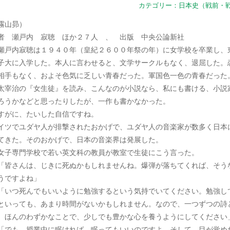
カテゴリー：
日本史（戦前・
霧山昴）
者 瀬戸内 寂聴 ほか２７人 、 出版 中央公論新社
戸内寂聴は１９４０年（皇紀２６００年祭の年）に女学校を卒業し、
子大に入学した。本人に言わせると、文学サークルもなく、退屈した。
相手もなく、およそ色気に乏しい青春だった。軍国色一色の青春だった
宰治の『女生徒』を読み、こんなのが小説なら、私にも書ける、小説
ろうかなどと思ったりしたが、一作も書かなかった。
すがに、たいした自信ですね。
イツでユダヤ人が排撃されたおかげで、ユダヤ人の音楽家が数多く日本
てきた。そのおかげで、日本の音楽界は発展した。
子専門学校で若い英文科の教員が教室で生徒にこう言った。
皆さんは、じきに死ぬかもしれませんね。爆弾が落ちてくれば、そう
うですよね」
いつ死んでもいいように勉強するという気持でいてください。勉強し
といっても、あまり時間がないかもしれません。なので、一つずつの詩
、ほんのわずかなことで、少しでも豊かな心を養うようにしてください
でも、授業中に眠ければ、眠ってもいいのですよ。そして、目が覚め