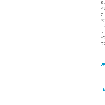
る
靖
ま
大
無
は
写
て
（
UR