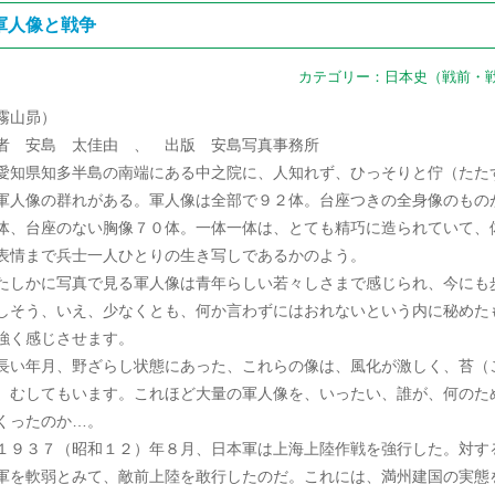
軍人像と戦争
カテゴリー：
日本史（戦前・
霧山昴）
者 安島 太佳由 、 出版 安島写真事務所
知県知多半島の南端にある中之院に、人知れず、ひっそりと佇（たた
軍人像の群れがある。軍人像は全部で９２体。台座つきの全身像のもの
体、台座のない胸像７０体。一体一体は、とても精巧に造られていて、
表情まで兵士一人ひとりの生き写しであるかのよう。
しかに写真で見る軍人像は青年らしい若々しさまで感じられ、今にも
しそう、いえ、少なくとも、何か言わずにはおれないという内に秘めた
強く感じさせます。
い年月、野ざらし状態にあった、これらの像は、風化が激しく、苔（
）むしてもいます。これほど大量の軍人像を、いったい、誰が、何のた
くったのか…。
９３７（昭和１２）年８月、日本軍は上海上陸作戦を強行した。対す
軍を軟弱とみて、敵前上陸を敢行したのだ。これには、満州建国の実態