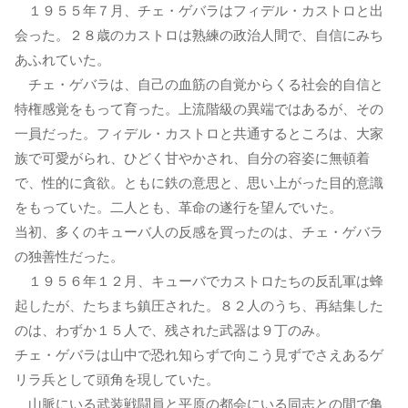
１９５５年７月、チェ・ゲバラはフィデル・カストロと出
会った。２８歳のカストロは熟練の政治人間で、自信にみち
あふれていた。
チェ・ゲバラは、自己の血筋の自覚からくる社会的自信と
特権感覚をもって育った。上流階級の異端ではあるが、その
一員だった。フィデル・カストロと共通するところは、大家
族で可愛がられ、ひどく甘やかされ、自分の容姿に無頓着
で、性的に貪欲。ともに鉄の意思と、思い上がった目的意識
をもっていた。二人とも、革命の遂行を望んでいた。
当初、多くのキューバ人の反感を買ったのは、チェ・ゲバラ
の独善性だった。
１９５６年１２月、キューバでカストロたちの反乱軍は蜂
起したが、たちまち鎮圧された。８２人のうち、再結集した
のは、わずか１５人で、残された武器は９丁のみ。
チェ・ゲバラは山中で恐れ知らずで向こう見ずでさえあるゲ
リラ兵として頭角を現していた。
山脈にいる武装戦闘員と平原の都会にいる同志との間で亀