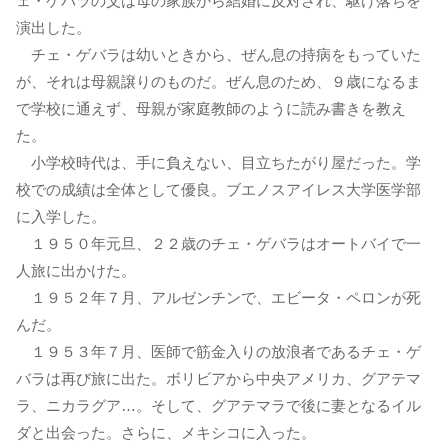
ェ・ゲバラの父は母の家族から結婚に反対され、駆け落ちを
演出した。
チェ・ゲバラは幼いときから、ぜん息の持病をもっていた
が、それは母親譲りのものだ。ぜん息のため、９歳になるま
で学校に通えず、母親が家庭教師のように読み書きを教え
た。
小学校時代は、手に負えない、目立ちたがり屋だった。学
校での成績は全体として優良。ブエノスアイレス大学医学部
に入学した。
１９５０年元旦、２２歳のチェ・ゲバラはオートバイで一
人旅に出かけた。
１９５２年７月、アルゼンチンで、エビータ・ペロンが死
んだ。
１９５３年７月、医師で筋金入りの放浪者であるチェ・ゲ
バラは再び旅に出た。ボリビアから中央アメリカ、グアテマ
ラ、ニカラグア…。そして、グアテマラで後に妻となるイル
ダと出会った。さらに、メキシコに入った。