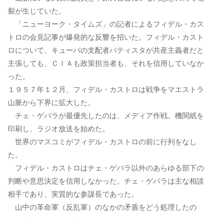
裂が生じていた。
「ニューヨーク・タイムズ」の記者によるフィデル・カス
トロの会見記事が爆発的な反響を招いた。フィデル・カスト
ロについて、キューバの支配者バティスタが共産主義者だと
主張しても、ＣＩＡも政策担当者も、それを信用していなか
った。
１９５７年１２月、フィデル・カストロは戦争をマエストラ
山脈から下界に拡大した。
チェ・ゲバラが最優先したのは、メディア作戦。機関紙を
印刷し、ラジオ放送を始めた。
世界のマスコミがフィデル・カストロの前に行列をなし
た。
フィデル・カストロはチェ・ゲバラ以外のあらゆる部下の
判断や意思決定を信用しなかった。チェ・ゲバラは主な相談
相手であり、実質的な参謀長であった。
山中の革命軍（反乱軍）のなかの矛盾をどう処理したの