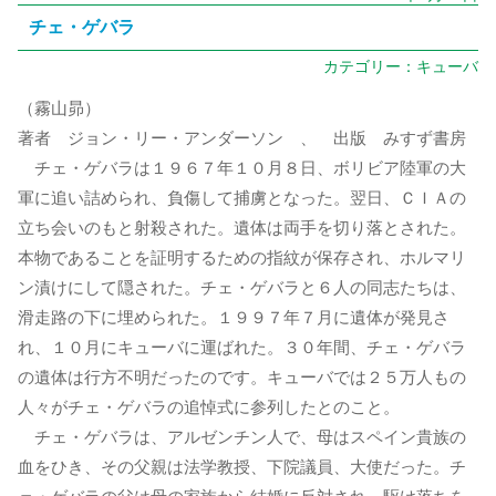
チェ・ゲバラ
カテゴリー：
キューバ
（霧山昴）
著者 ジョン・リー・アンダーソン 、 出版 みすず書房
チェ・ゲバラは１９６７年１０月８日、ボリビア陸軍の大
軍に追い詰められ、負傷して捕虜となった。翌日、ＣＩＡの
立ち会いのもと射殺された。遺体は両手を切り落とされた。
本物であることを証明するための指紋が保存され、ホルマリ
ン漬けにして隠された。チェ・ゲバラと６人の同志たちは、
滑走路の下に埋められた。１９９７年７月に遺体が発見さ
れ、１０月にキューバに運ばれた。３０年間、チェ・ゲバラ
の遺体は行方不明だったのです。キューバでは２５万人もの
人々がチェ・ゲバラの追悼式に参列したとのこと。
チェ・ゲバラは、アルゼンチン人で、母はスペイン貴族の
血をひき、その父親は法学教授、下院議員、大使だった。チ