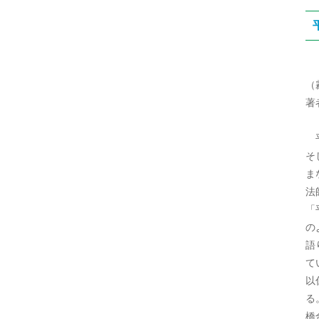
（
著
平
そ
ま
法
「
の
語
て
以
る
橋