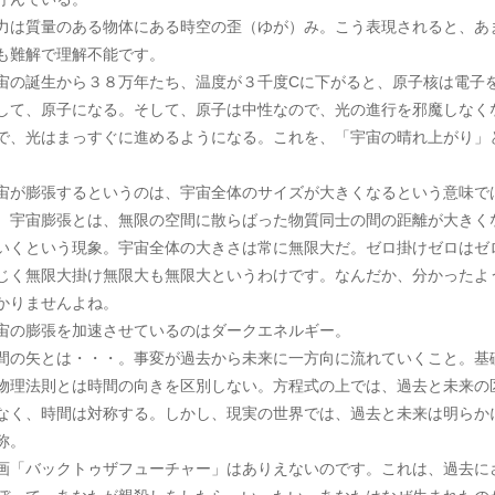
力は質量のある物体にある時空の歪（ゆが）み。こう表現されると、あ
も難解で理解不能です。
宙の誕生から３８万年たち、温度が３千度Cに下がると、原子核は電子
して、原子になる。そして、原子は中性なので、光の進行を邪魔しなく
で、光はまっすぐに進めるようになる。これを、「宇宙の晴れ上がり」
。
宙が膨張するというのは、宇宙全体のサイズが大きくなるという意味で
。宇宙膨張とは、無限の空間に散らばった物質同士の間の距離が大きく
いくという現象。宇宙全体の大きさは常に無限大だ。ゼロ掛けゼロはゼ
じく無限大掛け無限大も無限大というわけです。なんだか、分かったよ
かりませんよね。
宙の膨張を加速させているのはダークエネルギー。
間の矢とは・・・。事変が過去から未来に一方向に流れていくこと。基
物理法則とは時間の向きを区別しない。方程式の上では、過去と未来の
なく、時間は対称する。しかし、現実の世界では、過去と未来は明らか
称。
画「バックトゥザフューチャー」はありえないのです。これは、過去に