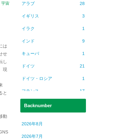
アラブ
28
：
宇宙
イギリス
3
イラク
1
インド
9
には
キューバ
1
せせ
転し
ドイツ
21
、現
ドイツ・ロシア
1
来
フランス
17
ると
ベトナム
2
Backnumber
ミャンマー
1
移動
2026年8月
ヨーロッパ
608
NS
2026年7月