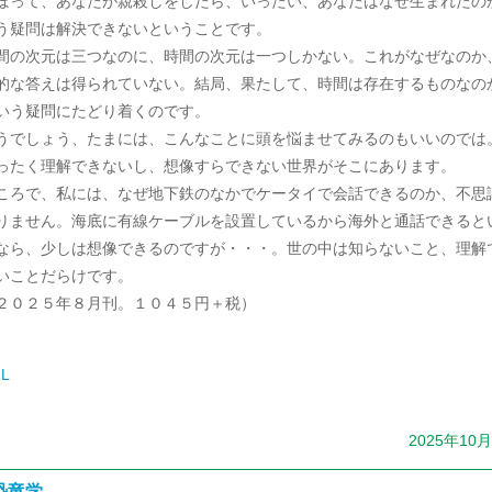
ぼって、あなたが親殺しをしたら、いったい、あなたはなぜ生まれたの
う疑問は解決できないということです。
間の次元は三つなのに、時間の次元は一つしかない。これがなぜなのか
的な答えは得られていない。結局、果たして、時間は存在するものなの
いう疑問にたどり着くのです。
うでしょう、たまには、こんなことに頭を悩ませてみるのもいいのでは
ったく理解できないし、想像すらできない世界がそこにあります。
ころで、私には、なぜ地下鉄のなかでケータイで会話できるのか、不思
りません。海底に有線ケーブルを設置しているから海外と通話できると
なら、少しは想像できるのですが・・・。世の中は知らないこと、理解
いことだらけです。
２０２５年８月刊。１０４５円＋税）
L
2025年10
恐竜学