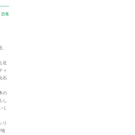
2024年8月
日本史（江戸）
381
：
恐竜
2024年7月
日本史（鎌倉）
30
2024年6月
朝鮮
9
2024年5月
朝鮮・韓国
136
近、
2024年4月
未分類
1,385
も近
2024年3月
猿
1
ティ
2024年2月
化石
生物
626
2024年1月
生物・植物
2
本の
2023年12月
もし
生物・犬
1
いく
2023年11月
生物・鳥
2
シリ
2023年10月
社会
1,760
が地