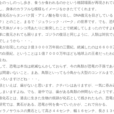
をのっしのっし歩き、食うか食われるのかという格闘場面が再現されて
し、身体のカラフルな模様もイメージをかきたててくれます。
竜化石からタンパク質・アミノ酸を取り出し、DNA復元を目ざしている
？）とのこと。まるで「ジュラシック・パーク」の世界です。でも、恐
大天体がメキシコ湾あたりに衝突したことで絶滅してしまったのですよ
単に復元されても困ります。ゴジラの復活と同じように、人類は対抗で
でしょうから・・・。
竜が出現したのは２億３０００万年前の三畳紀。絶滅したのは６６００
の白亜紀。ということは１億７０００万年ほども地球上の王者だったわ
よね。
して、恐竜は本当は絶滅なんかしておらず、今の鳥類が恐竜の子孫であ
は間違いないこと。まあ、鳥類といっても小鳥から大型のコンドルまで
いろいますけどね・・・。
類といえば、歯がないと思います。クチバシはありますが、一気に吞み
しまいますよね。でも、途中では、歯がある鳥類の仲間もいたようです
痕化石とは、過去に生きた生物の痕跡が化石として残されたもの。恐竜
研究では、糞石がある。恐竜が何を食べていたかが、これで分かる。
ィラノサウルスの糞石として高さ４４センチ、幅１６センチ、長さ１３