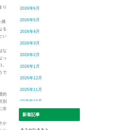
ロシア
13
まり
2026年6月
中国
194
2026年5月
を捕
中東
9
なる
2026年4月
中近東
9
とい
2026年3月
人間
632
はな
2026年2月
なっ
人間・脳
3
ロ。
2026年1月
北朝鮮
1
うで
2025年12月
司法
699
2025年11月
宇宙
93
礎的
2025年10月
区別
恐竜
20
に非
2025年9月
新着記事
日本史
69
さか
2025年8月
日本史（中世）
40
きみがなきあと