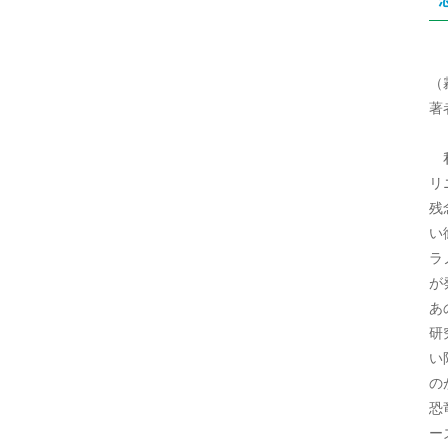
（
著
私
リ
残
い
ラ
が
あ
研
い
の
恐
ー