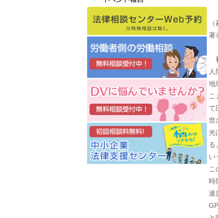
（
著
私
人
地
こ
て
世
光
る
い
こ
時
速
G
と