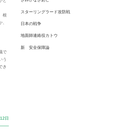
かと
2025年7月
日本史（古代）
13
スターリングラード攻防戦
、根
2025年6月
日本史（古代史）
83
か、
日本の戦争
2025年5月
日本史（大正）
1
地面師連絡役カトウ
。
2025年4月
日本史（奈良）
7
新 安全保障論
議で
2025年3月
日本史（室町）
10
いう
2025年2月
でき
日本史（平安）
61
2025年1月
日本史（戦前・戦中）
201
2024年12月
日本史（戦前）
93
2024年11月
日本史（戦国）
157
2024年10月
日本史（戦後）
167
月12日
2024年9月
日本史(明治)
111