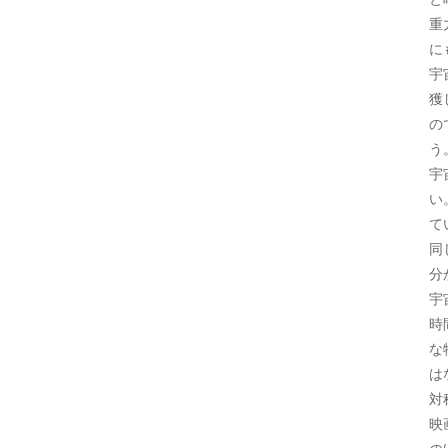
重
に
宇
獲
の
う
宇
い
て
同
分
宇
時
な
は
対
映