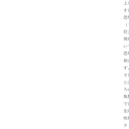
上
す
恐
（
巨
簡
い
恐
前
す
そ
と
ろ
鳥
で
生
性
テ