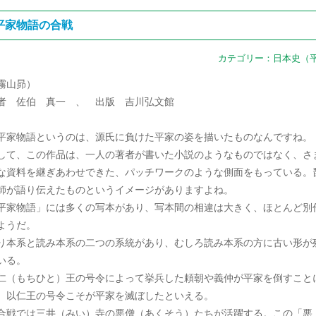
平家物語の合戦
カテゴリー：
日本史（
霧山昴）
者 佐伯 真一 、 出版 吉川弘文館
家物語というのは、源氏に負けた平家の姿を描いたものなんですね。
して、この作品は、一人の著者が書いた小説のようなものではなく、さ
な資料を継ぎあわせできた、パッチワークのような側面をもっている。
師が語り伝えたものというイメージがありますよね。
平家物語」には多くの写本があり、写本間の相違は大きく、ほとんど別
ようだ。
り本系と読み本系の二つの系統があり、むしろ読み本系の方に古い形が
いる。
仁（もちひと）王の号令によって挙兵した頼朝や義仲が平家を倒すこと
。以仁王の号令こそが平家を滅ぼしたといえる。
合戦では三井（みい）寺の悪僧（あくそう）たちが活躍する。この「悪