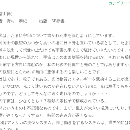
カテゴリー
霧山昴）
者 野村 泰紀 、 出版 SB新書
は、たまに宇宙について書かれた本を読むようにしています。
間同士の欲望のぶつかりあいの場に日々身を置いている者として、たま
球を脱出して想像の上だけでも宇宙の果てまで駆けていきたいのです。
ましい現世から逃れて、宇宙はこのまま膨張を続けるのか、それとも反
圧縮する方向に進むのか、私の死後の何億年も先のことではありますが
の欲望にとらわれず自由に想像するのも楽しいことです。
は波であり、粒子でもある。光は物質とエネルギーを変換することが出
。いやはや、光より速いものが存在しないというのに、光は粒子でもあ
うのです。どうしてそんなに速く走れるのでしょうか・・・。
の宇宙は、少なくとも１７種類の素粒子で構成されている。
間というものも不思議なものです。まず、重力が大きい場所にいたり、
度が速くなったりすると、時間の進み方が遅くなる。
PSはアメリカの測位システム。同じ働きをするシステムは、世界的にはG
呼んでいる。