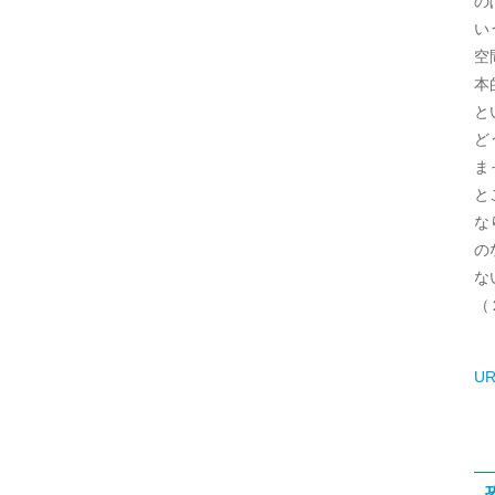
の
い
空
本
と
ど
ま
と
な
の
な
（
UR