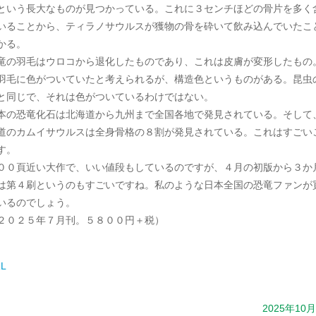
という長大なものが見つかっている。これに３センチほどの骨片を多く
いることから、ティラノサウルスが獲物の骨を砕いて飲み込んでいたこ
かる。
竜の羽毛はウロコから退化したものであり、これは皮膚が変形したもの
羽毛に色がついていたと考えられるが、構造色というものがある。昆虫
と同じで、それは色がついているわけではない。
本の恐竜化石は北海道から九州まで全国各地で発見されている。そして
道のカムイサウルスは全身骨格の８割が発見されている。これはすごい
す。
００頁近い大作で、いい値段もしているのですが、４月の初版から３か
は第４刷というのもすごいですね。私のような日本全国の恐竜ファンが
いるのでしょう。
２０２５年７月刊。５８００円＋税）
L
2025年10