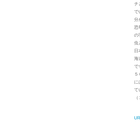
チ
で
分
恐
の
虫
日
海
で
５
に
て
（
UR