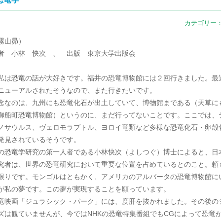
カテゴリー
霧山昴）
者 小林 快次 、 出版 東京大学出版会
は恐竜の話が大好きです。福井の恐竜博物館には２回行きました。最
ニューアルされたそうなので、また行きたいです。
念なのは、九州にも恐竜化石が出土していて、博物館まである（天草に
御船町恐竜博物館）というのに、まだ行ってないことです。ここでは、
ノサウルス、ヴェロモラプトル、ヨロイ竜類など多様な恐竜化石・卵殻
発見されているそうです。
の恐竜学研究の第一人者である小林快次（よしつぐ）博士によると、日
究者は、世界の恐竜研究において重要な位置を占めているとのこと。頼
限りです。モンゴルはともかく、アメリカのアルバータの恐竜博物館に
が私の夢です。この夢が実現することを願っています。
竜映画「ジュラシック・パーク」には、度肝を抜かれました。その後の
ズは観ていませんが、今ではNHKの恐竜特集番組でもCGによって恐竜