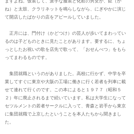
ますよね。仮装して、派手な服装と化粧の男女が、鉦（か
ね）と太鼓、クラリネットを鳴らしながら、にぎやかに演じ
て開店したばかりの店をアピールしていました。
正月には、門付け（かどつけ）の芸人が歩いてまわってい
るのは子どものときに見たことがあります。要するに、ちょ
っとしたお祝いの歌を店先で歌って、「おせんべつ」をもら
ってまわるものです。
集団就職というのがありました。高校に行かず、中学を卒
業してすぐに東京や大阪の工場に働きに行く若者を列車に載
せて連れて行くのです。この本によると１９７７（昭和５
２）年に廃止されるまで続いています。私は大学生になって
セツルメントの若者サークルに入って、青森と岩手から東京
に集団就職で上京したということを本人たちから聞きまし
た。