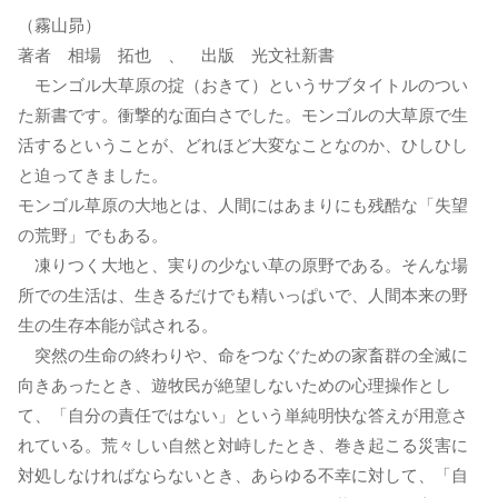
（霧山昴）
著者 相場 拓也 、 出版 光文社新書
モンゴル大草原の掟（おきて）というサブタイトルのつい
た新書です。衝撃的な面白さでした。モンゴルの大草原で生
活するということが、どれほど大変なことなのか、ひしひし
と迫ってきました。
モンゴル草原の大地とは、人間にはあまりにも残酷な「失望
の荒野」でもある。
凍りつく大地と、実りの少ない草の原野である。そんな場
所での生活は、生きるだけでも精いっぱいで、人間本来の野
生の生存本能が試される。
突然の生命の終わりや、命をつなぐための家畜群の全滅に
向きあったとき、遊牧民が絶望しないための心理操作とし
て、「自分の責任ではない」という単純明快な答えが用意さ
れている。荒々しい自然と対峙したとき、巻き起こる災害に
対処しなければならないとき、あらゆる不幸に対して、「自