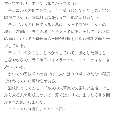
すべてであり、すべては家畜から育まれる。
モンゴル人の食文化では、ただ茹（ゆ）でただけのヒツジ
肉がごちそう。調味料は塩を少々で、他には何もない。
モンゴル人の住居である天幕は、入って右側が「女性の
場」、左側が「男性の場」と決まっている。そして、出入口
の扉は、かつての遊牧民の王国が征服を目論む侵攻方向と一
致している。
モンゴルの女性は、しっかりしていて、凛とした強さと、
しなやかさで、男性優位のイスラームのコミュニティを生き
抜いている。
かつての遊牧民の社会では、人生は３０歳にみたない程度
で終わっていた可能性がある。
遊牧民としてのモンゴル人の大草原での厳しい生活、そこ
から来る人間形成について、驚くばかりで、まったく目を開
かされた気がしました。
（２０２４年９月刊。１１００円）