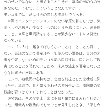
分のせいではない」と思えることこそが、草原の民の心の強
さなのだ。うむむ、そういうことなんですか…。
モンゴルでは、酒は社会の悪しき潤滑油でもある。
単調でエンターテインメントのない草原の暮らしでは、気
晴らしや息抜きが少なく、心のゆとりを感じにくい。酒を飲
むこと、来客と世間話をすることが数少ないストレス発散に
なっている。
モンゴル人は、起きてほしくないことは、とことん口にし
ない。会話のなかで否定形を一切使わない返答は、自分の未
来を否定しないためのモンゴル流の口頭技法。口に出して現
実になることを恐れているため、未来や過去を否定しないよ
うな回避法が根底にある。
モンゴル遊牧民の心持ちは、悲観を前提とした悲壮感に満
ちた生。単調で、死と隣りあわせの遊牧生活に、南国風の楽
観論が育（はぐく）まれることはなかった。
遊牧民は、その歴史上、常に不知と暴力にまみれた社会だ
った。組織内や親族内でもめごとが発生したとき、「話し合