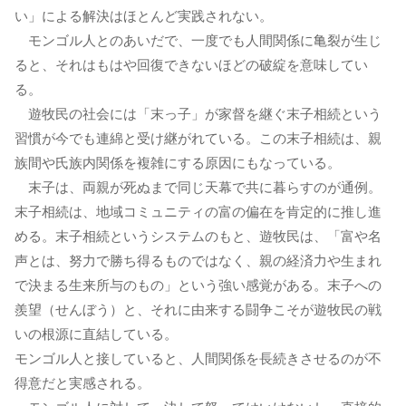
い」による解決はほとんど実践されない。
モンゴル人とのあいだで、一度でも人間関係に亀裂が生じ
ると、それはもはや回復できないほどの破綻を意味してい
る。
遊牧民の社会には「末っ子」が家督を継ぐ末子相続という
習慣が今でも連綿と受け継がれている。この末子相続は、親
族間や氏族内関係を複雑にする原因にもなっている。
末子は、両親が死ぬまで同じ天幕で共に暮らすのが通例。
末子相続は、地域コミュニティの富の偏在を肯定的に推し進
める。末子相続というシステムのもと、遊牧民は、「富や名
声とは、努力で勝ち得るものではなく、親の経済力や生まれ
で決まる生来所与のもの」という強い感覚がある。末子への
羨望（せんぼう）と、それに由来する闘争こそが遊牧民の戦
いの根源に直結している。
モンゴル人と接していると、人間関係を長続きさせるのが不
得意だと実感される。