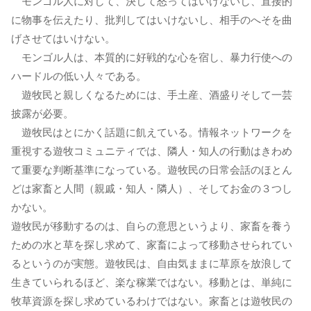
モンゴル人に対して、決して怒ってはいけないし、直接的
に物事を伝えたり、批判してはいけないし、相手のへそを曲
げさせてはいけない。
モンゴル人は、本質的に好戦的な心を宿し、暴力行使への
ハードルの低い人々である。
遊牧民と親しくなるためには、手土産、酒盛りそして一芸
披露が必要。
遊牧民はとにかく話題に飢えている。情報ネットワークを
重視する遊牧コミュニティでは、隣人・知人の行動はきわめ
て重要な判断基準になっている。遊牧民の日常会話のほとん
どは家畜と人間（親戚・知人・隣人）、そしてお金の３つし
かない。
遊牧民が移動するのは、自らの意思というより、家畜を養う
ための水と草を探し求めて、家畜によって移動させられてい
るというのが実態。遊牧民は、自由気ままに草原を放浪して
生きていられるほど、楽な稼業ではない。移動とは、単純に
牧草資源を探し求めているわけではない。家畜とは遊牧民の